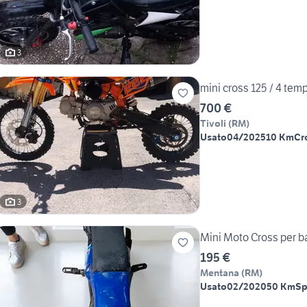
3
mini cross 125 / 4 tem
700 €
Tivoli
(
RM
)
Usato
04/2025
10 Km
Cr
3
Mini Moto Cross per b
195 €
Mentana
(
RM
)
Usato
02/2020
50 Km
Sp