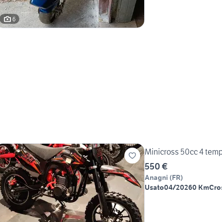
6
Minicross 50cc 4 temp
550 €
Anagni
(
FR
)
Usato
04/2026
0 Km
Cro