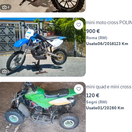
4
mini moto cross POLIN
900 €
Roma
(
RM
)
Usato
06/2016
123 Km
6
mini quad e mini cross
120 €
Segni
(
RM
)
Usato
01/2026
0 Km