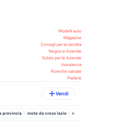
Modelli auto
Magazine
Consigli per la vendita
Negozi e Aziende
Subito per le Aziende
Assistenza
Ricerche salvate
Preferiti
Vendi
 provincia
moto da cross lazio
moto cross 250 in lazio
moto 