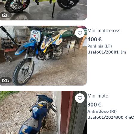
6
Mini moto cross
400 €
Pontinia
(
LT
)
Usato
01/2000
1 Km
2
Mini moto
300 €
Antrodoco
(
RI
)
Usato
01/2024
300 Km
C