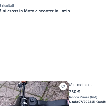
3 risultati
ini cross in Moto e scooter in Lazio
Mini moto cross
250 €
Rocca Priora
(
RM
)
Usato
07/2023
15 Km
Alt