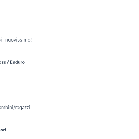
pi - nuovissimo!
oss / Enduro
ambini/ragazzi
ort