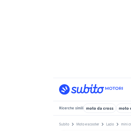
moto da cross
moto c
Ricerche
simili
Subito
Moto e scooter
Lazio
mini c