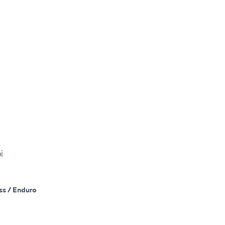
i
ss / Enduro