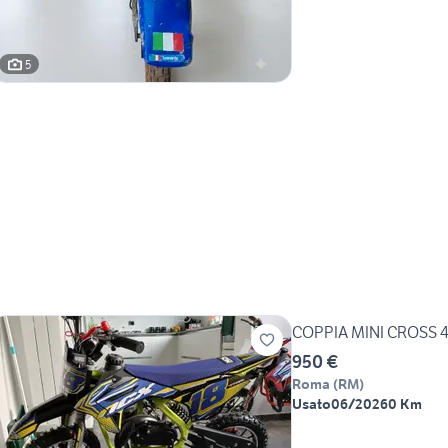
5
COPPIA MINI CROSS 4
950 €
Roma
(
RM
)
Usato
06/2026
0 Km