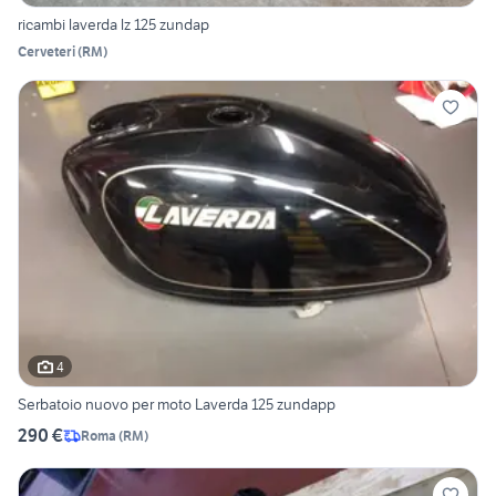
ricambi laverda lz 125 zundap
Cerveteri
(
RM
)
4
Serbatoio nuovo per moto Laverda 125 zundapp
290 €
Roma
(
RM
)