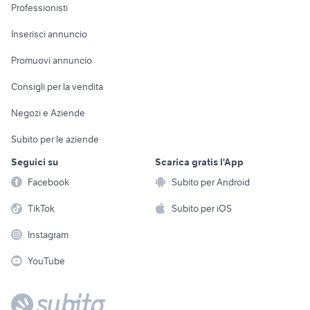
Informatica
Animali
Professionisti
Arredamento e
Console e
Accessori per
Casalinghi
Inserisci annuncio
Videogiochi
animali
Elettrodomestici
Promuovi annuncio
Audio/Video
Musica e Film
Giardino e Fai da te
Consigli per la vendita
Fotografia
Libri e Riviste
Abbigliamento e
Negozi e Aziende
Telefonia
Strumenti Musicali
Accessori
Subito per le aziende
Sports
Tutto per i bambini
Seguici su
Scarica gratis l'App
Biciclette
Facebook
Subito per Android
Collezionismo
TikTok
Subito per iOS
Instagram
YouTube