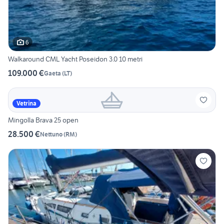
6
Walkaround CML Yacht Poseidon 3.0 10 metri
109.000 €
Gaeta
(
LT
)
Vetrina
Mingolla Brava 25 open
28.500 €
Nettuno
(
RM
)