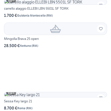
6
carrello alaggio ELLEBI LBN 5501L SF TORK
1.700 €
Guidonia Montecelio
(
RM
)
Mingolla Brava 25 open
28.500 €
Nettuno
(
RM
)
6
Sessa Key largo 21
8.700 €
Roma
(
RM
)