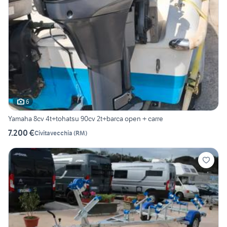
6
Yamaha 8cv 4t+tohatsu 90cv 2t+barca open + carre
7.200 €
Civitavecchia
(
RM
)