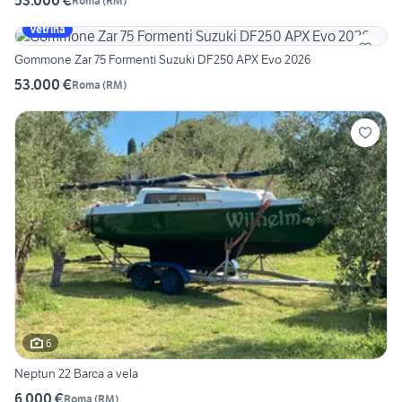
53.000 €
Roma
(
RM
)
Vetrina
Gommone Zar 75 Formenti Suzuki DF250 APX Evo 2026
53.000 €
Roma
(
RM
)
6
Neptun 22 Barca a vela
6.000 €
Roma
(
RM
)