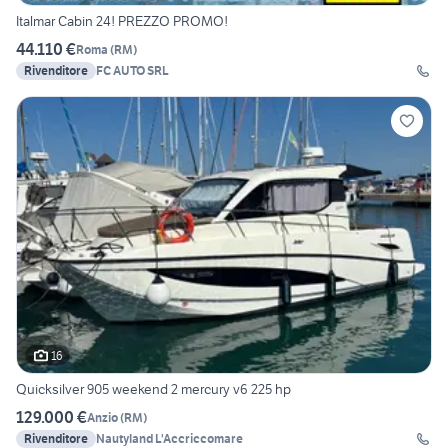
Italmar Cabin 24! PREZZO PROMO!
44.110 €
Roma
(
RM
)
Rivenditore
FC AUTO SRL
16
Quicksilver 905 weekend 2 mercury v6 225 hp
129.000 €
Anzio
(
RM
)
Rivenditore
Nautyland L'Accriccomare