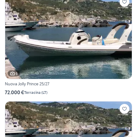
6
Nuova Jolly Prince 25/27
72.000 €
Terracina
(
LT
)