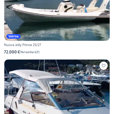
Vetrina
Nuova Jolly Prince 25/27
72.000 €
Terracina
(
LT
)