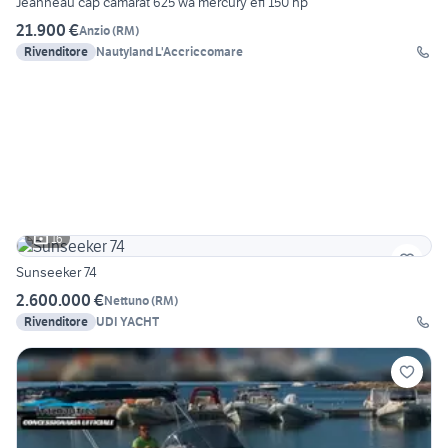
Jeanneau cap camarat 625 wa mercury efi 150 hp
21.900 €
Anzio
(
RM
)
Rivenditore
Nautyland L'Accriccomare
16
Sunseeker 74
2.600.000 €
Nettuno
(
RM
)
Rivenditore
UDI YACHT