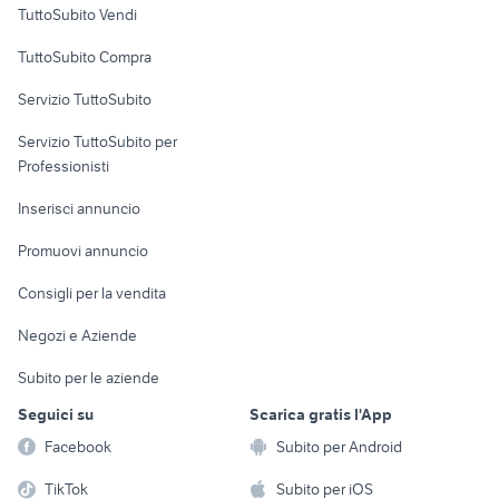
TuttoSubito Vendi
Uffici e Locali
TuttoSubito Compra
commerciali
Servizio TuttoSubito
elettronica
per la casa e la
sports e hobby
Servizio TuttoSubito per
persona
Informatica
Animali
Professionisti
Arredamento e
Console e
Accessori per
Casalinghi
Inserisci annuncio
Videogiochi
animali
Elettrodomestici
Promuovi annuncio
Audio/Video
Musica e Film
Giardino e Fai da te
Consigli per la vendita
Fotografia
Libri e Riviste
Abbigliamento e
Negozi e Aziende
Telefonia
Strumenti Musicali
Accessori
Subito per le aziende
Sports
Tutto per i bambini
Seguici su
Scarica gratis l'App
Biciclette
Facebook
Subito per Android
Collezionismo
TikTok
Subito per iOS