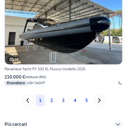
24
Panamera Yacht PY 100 XL Nuovo modello 2026
210.000 €
Nettuno
(
RM
)
Rivenditore
UDI YACHT
1
2
3
4
5
Più cercati