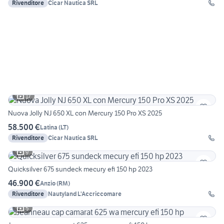
Rivenditore
Cicar Nautica SRL
17
Nuova Jolly NJ 650 XL con Mercury 150 Pro XS 2025
58.500 €
Latina
(
LT
)
Rivenditore
Cicar Nautica SRL
9
Quicksilver 675 sundeck mecury efi 150 hp 2023
46.900 €
Anzio
(
RM
)
Rivenditore
Nautyland L'Accriccomare
5