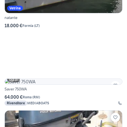
Vetrina
natante
18.000 €
Formia
(
LT
)
16
Saver 750WA
64.000 €
Roma
(
RM
)
Rivenditore
MEDIABOATS