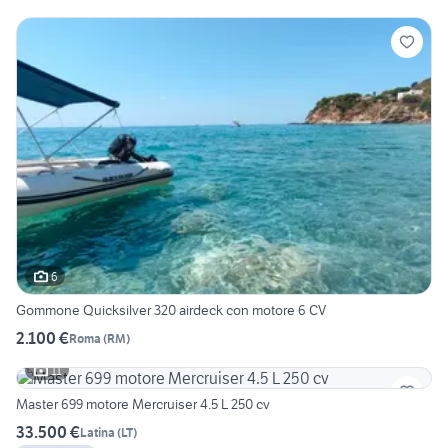
6
Gommone Quicksilver 320 airdeck con motore 6 CV
2.100 €
Roma
(
RM
)
11
Master 699 motore Mercruiser 4.5 L 250 cv
33.500 €
Latina
(
LT
)