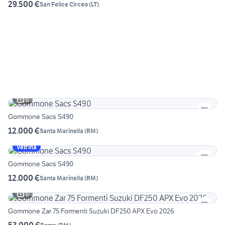
29.500 €
San Felice Circeo
(
LT
)
6
Gommone Sacs S490
12.000 €
Santa Marinella
(
RM
)
Vetrina
Gommone Sacs S490
12.000 €
Santa Marinella
(
RM
)
6
Gommone Zar 75 Formenti Suzuki DF250 APX Evo 2026