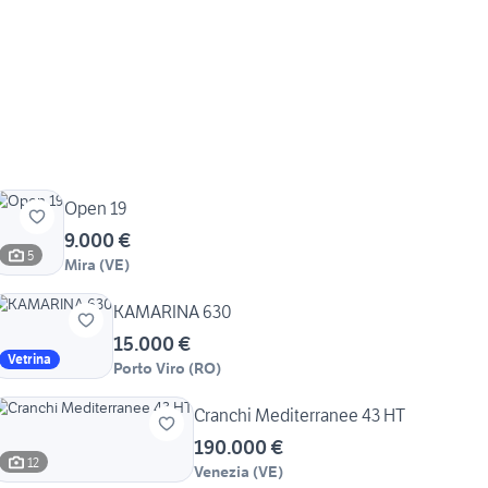
Open 19
9.000 €
5
Mira
(
VE
)
KAMARINA 630
15.000 €
Vetrina
Porto Viro
(
RO
)
Cranchi Mediterranee 43 HT
190.000 €
12
Venezia
(
VE
)