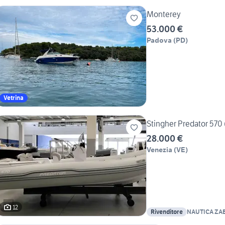
Monterey
53.000 €
Padova
(
PD
)
Vetrina
Stingher Predator 570
28.000 €
Venezia
(
VE
)
12
Rivenditore
NAUTICA ZA