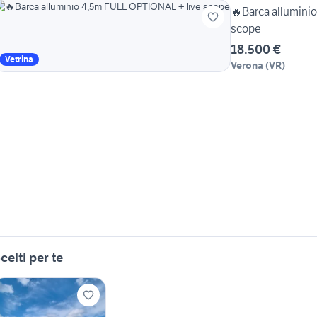
🔥Barca allumini
scope
18.500 €
Vetrina
Verona
(
VR
)
celti per te