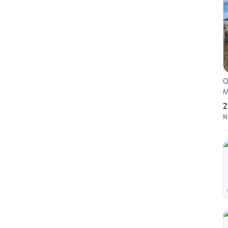
Q
M
2
N