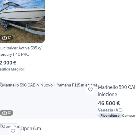
17
uicksilver Active 595 c/
ercury F40 PRO
2.000 €
autica Meglioli
Marinello 590 CA
iniezione
46.500 €
Venezia
(
VE
)
12
Rivenditore
Compan
Open 6.m