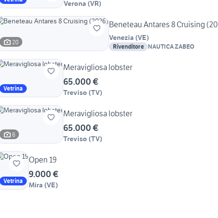
Verona
(
VR
)
Beneteau Antares 8 Cruising (2
Venezia
(
VE
)
20
Rivenditore
NAUTICA ZABEO
Meravigliosa lobster
65.000 €
Vetrina
Treviso
(
TV
)
Meravigliosa lobster
65.000 €
6
Treviso
(
TV
)
Open 19
9.000 €
Vetrina
Mira
(
VE
)