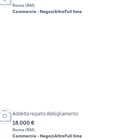
Roma
(
RM
)
Commercio - Negozi
Altro
Full time
Addetta reparto Abbigliamento
18.000 €
Roma
(
RM
)
Commercio - Negozi
Altro
Full time