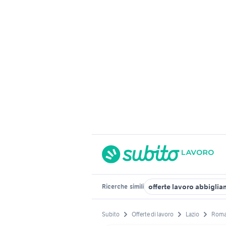
offerte lavoro abbigli
Ricerche
simili
Subito
Offerte di lavoro
Lazio
Roma