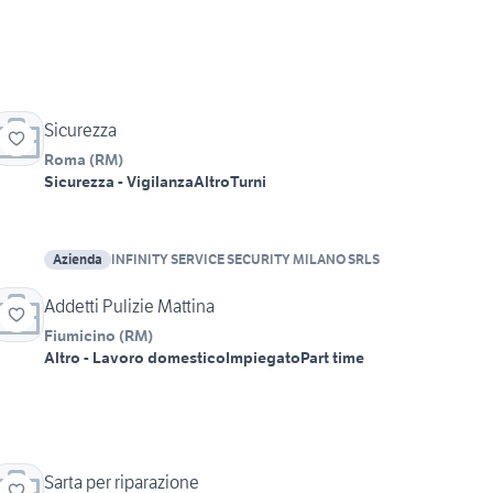
Sicurezza
Roma
(
RM
)
Sicurezza - Vigilanza
Altro
Turni
Azienda
INFINITY SERVICE SECURITY MILANO SRLS
Addetti Pulizie Mattina
Fiumicino
(
RM
)
Altro - Lavoro domestico
Impiegato
Part time
Sarta per riparazione