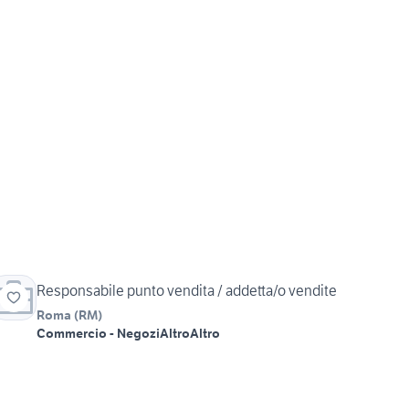
Responsabile punto vendita / addetta/o vendite
Roma
(
RM
)
Commercio - Negozi
Altro
Altro