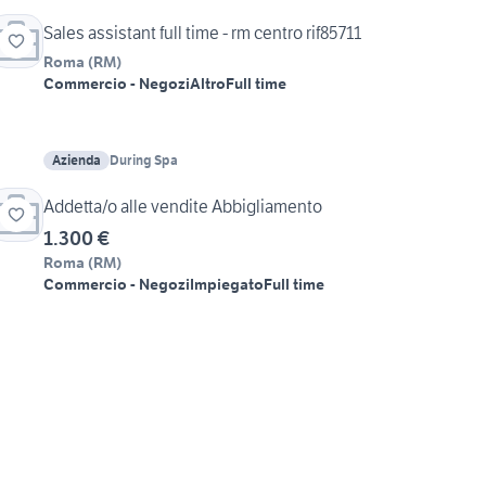
Sales assistant full time - rm centro rif85711
Roma
(
RM
)
Commercio - Negozi
Altro
Full time
Azienda
During Spa
Addetta/o alle vendite Abbigliamento
1.300 €
Roma
(
RM
)
Commercio - Negozi
Impiegato
Full time