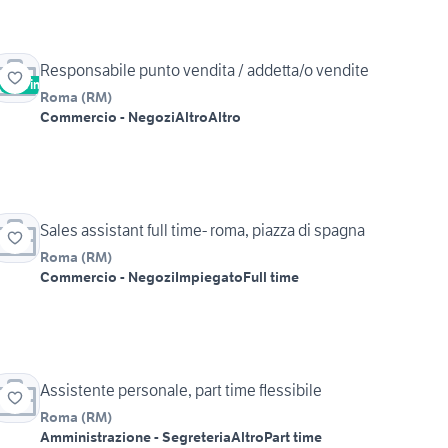
Responsabile punto vendita / addetta/o vendite
Vetrina
Roma
(
RM
)
Commercio - Negozi
Altro
Altro
Sales assistant full time- roma, piazza di spagna
Roma
(
RM
)
Commercio - Negozi
Impiegato
Full time
Assistente personale, part time flessibile
Roma
(
RM
)
Amministrazione - Segreteria
Altro
Part time