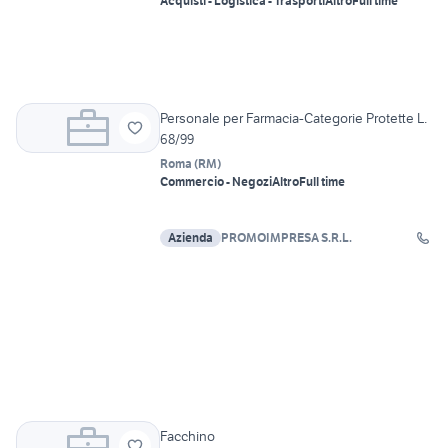
Acquisti - Logistica - Trasporti
Altro
Full time
Personale per Farmacia-Categorie Protette L.
68/99
Roma
(
RM
)
Commercio - Negozi
Altro
Full time
Azienda
PROMOIMPRESA S.R.L.
Facchino