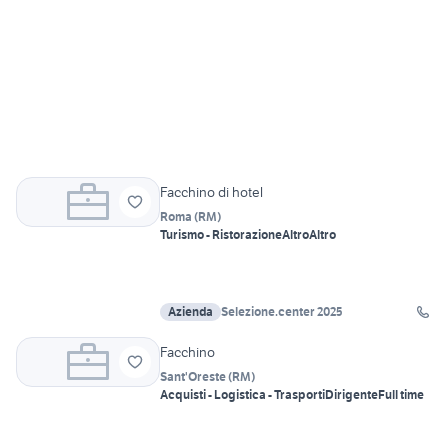
Facchino di hotel
Roma
(
RM
)
Turismo - Ristorazione
Altro
Altro
Azienda
Selezione.center 2025
Facchino
Sant'Oreste
(
RM
)
Acquisti - Logistica - Trasporti
Dirigente
Full time