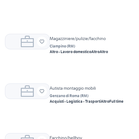
Magazziniere/pulizie/facchino
Ciampino
(
RM
)
Altro - Lavoro domestico
Altro
Altro
Autista montaggio mobili
Genzano di Roma
(
RM
)
Acquisti - Logistica - Trasporti
Altro
Full time
Facchino/bellboy