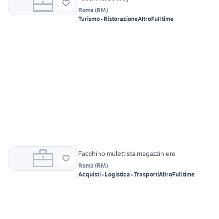
Roma
(
RM
)
Turismo - Ristorazione
Altro
Full time
Facchino mulettista magazziniere
Roma
(
RM
)
Acquisti - Logistica - Trasporti
Altro
Full time