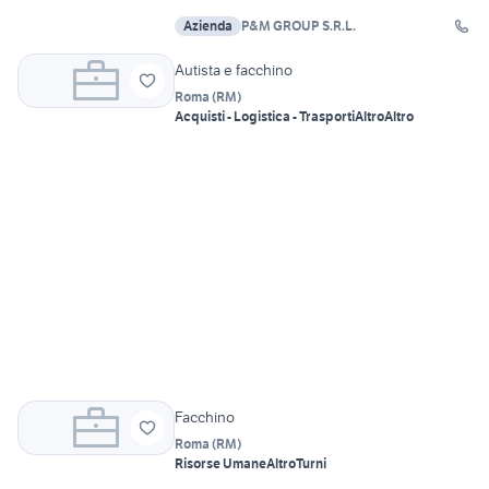
Azienda
P&M GROUP S.R.L.
Autista e facchino
Roma
(
RM
)
Acquisti - Logistica - Trasporti
Altro
Altro
Facchino
Roma
(
RM
)
Risorse Umane
Altro
Turni