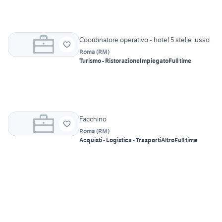
Coordinatore operativo - hotel 5 stelle lusso
Roma
(
RM
)
Turismo - Ristorazione
Impiegato
Full time
Facchino
Roma
(
RM
)
Acquisti - Logistica - Trasporti
Altro
Full time