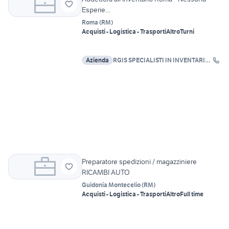
Esperie...
Roma
(
RM
)
Acquisti - Logistica - Trasporti
Altro
Turni
Azienda
RGIS SPECIALISTI IN INVENTARI
SRL
Preparatore spedizioni / magazziniere
RICAMBI AUTO
Guidonia Montecelio
(
RM
)
Acquisti - Logistica - Trasporti
Altro
Full time