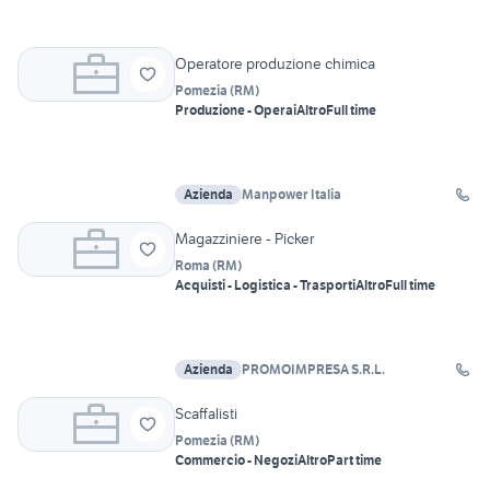
Operatore produzione chimica
Pomezia
(
RM
)
Produzione - Operai
Altro
Full time
Azienda
Manpower Italia
Magazziniere - Picker
Roma
(
RM
)
Acquisti - Logistica - Trasporti
Altro
Full time
Azienda
PROMOIMPRESA S.R.L.
Scaffalisti
Pomezia
(
RM
)
Commercio - Negozi
Altro
Part time