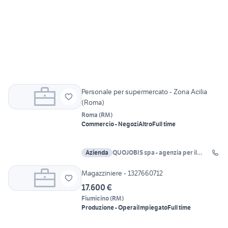
Personale per supermercato - Zona Acilia
(Roma)
Roma
(
RM
)
Commercio - Negozi
Altro
Full time
Azienda
QUOJOBIS spa - agenzia per il
lavoro Roma
Magazziniere - 1327660712
17.600 €
Fiumicino
(
RM
)
Produzione - Operai
Impiegato
Full time