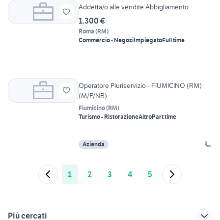
Addetta/o alle vendite Abbigliamento
1.300 €
Roma
(
RM
)
Commercio - Negozi
Impiegato
Full time
Operatore Pluriservizio - FIUMICINO (RM)
(M/F/NB)
Fiumicino
(
RM
)
Turismo - Ristorazione
Altro
Part time
Azienda
1
2
3
4
5
Più cercati