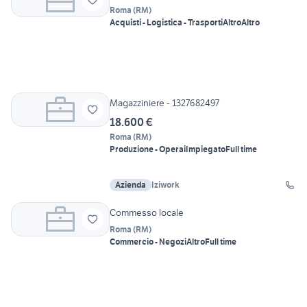
Roma
(
RM
)
Acquisti - Logistica - Trasporti
Altro
Altro
Magazziniere - 1327682497
18.600 €
Roma
(
RM
)
Produzione - Operai
Impiegato
Full time
Azienda
Iziwork
Commesso locale
Roma
(
RM
)
Commercio - Negozi
Altro
Full time