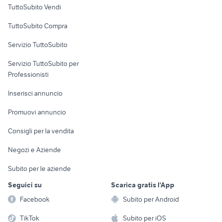
Case vacanza
provincia
TuttoSubito Vendi
Uffici e Locali
TuttoSubito Compra
commerciali
Servizio TuttoSubito
elettronica
per la casa e la
sports e hobby
Servizio TuttoSubito per
persona
Informatica
Animali
Professionisti
Arredamento e
Console e
Accessori per
Casalinghi
Inserisci annuncio
Videogiochi
animali
Elettrodomestici
Promuovi annuncio
Audio/Video
Musica e Film
Giardino e Fai da te
Consigli per la vendita
Fotografia
Libri e Riviste
Abbigliamento e
Negozi e Aziende
Telefonia
Strumenti Musicali
Accessori
Subito per le aziende
Sports
Tutto per i bambini
Seguici su
Scarica gratis l'App
Biciclette
Facebook
Subito per Android
Collezionismo
TikTok
Subito per iOS