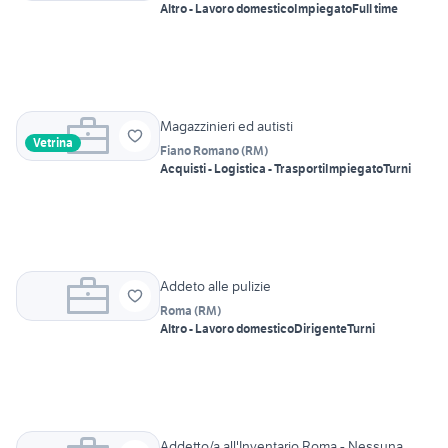
Altro - Lavoro domestico
Impiegato
Full time
Magazzinieri ed autisti
Vetrina
Fiano Romano
(
RM
)
Acquisti - Logistica - Trasporti
Impiegato
Turni
Addeto alle pulizie
Roma
(
RM
)
Altro - Lavoro domestico
Dirigente
Turni
Addetto/a all'Inventario Roma - Nessuna