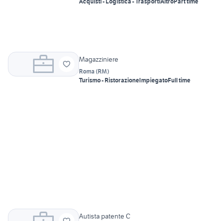
Acquisti - Logistica - Trasporti
Altro
Part time
Magazziniere
Roma
(
RM
)
Turismo - Ristorazione
Impiegato
Full time
Autista patente C