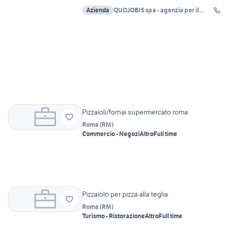
Azienda
QUOJOBIS spa - agenzia per il
lavoro Roma
Pizzaioli/fornai supermercato roma
Roma
(
RM
)
Commercio - Negozi
Altro
Full time
Pizzaiolo per pizza alla teglia
Roma
(
RM
)
Turismo - Ristorazione
Altro
Full time