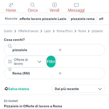
Home
Cerca
Vendi
Messaggi
offerte lavoro pizzaiolo Lazio
pizzaiolo roma
offert
Ricerche
Subito
Offerte di lavoro
Lazio
Roma (Prov)
Roma
pizzaiolo
Cosa cerchi?
Offerte di
Filtri
lavoro
Salva ricerca
Dal più recente
82 risultati
Pizzaiolo in Offerte di lavoro a Roma