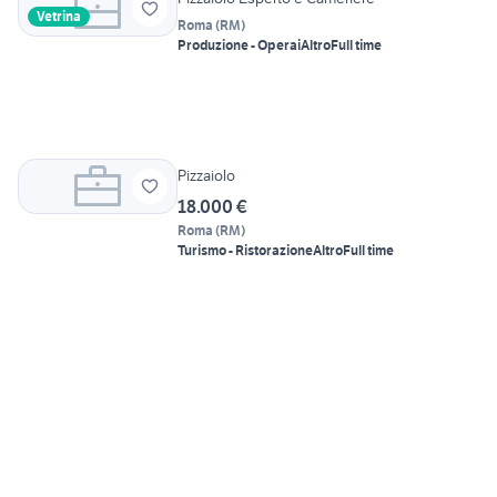
Vetrina
Roma
(
RM
)
Produzione - Operai
Altro
Full time
Pizzaiolo
18.000 €
Roma
(
RM
)
Turismo - Ristorazione
Altro
Full time