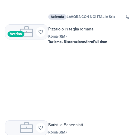
Azienda
LAVORA CON NOI ITALIA Srls
Pizzaiolo in teglia romana
Vetrina
Roma
(
RM
)
Turismo - Ristorazione
Altro
Full time
Baristi e Banconisti
Roma
(
RM
)