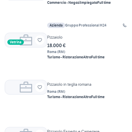
Commercio - Negozi
Impiegato
Full time
Azienda
Gruppo Professional H24
Pizzaiolo
Vetrina
18.000 €
Roma
(
RM
)
Turismo - Ristorazione
Altro
Full time
Pizzaiolo in teglia romana
Roma
(
RM
)
Turismo - Ristorazione
Altro
Full time
Pizzaiolo Esperto e Cameriere