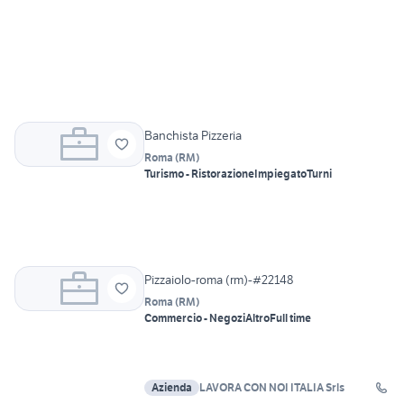
Banchista Pizzeria
Roma
(
RM
)
Turismo - Ristorazione
Impiegato
Turni
Pizzaiolo-roma (rm)-#22148
Roma
(
RM
)
Commercio - Negozi
Altro
Full time
Azienda
LAVORA CON NOI ITALIA Srls