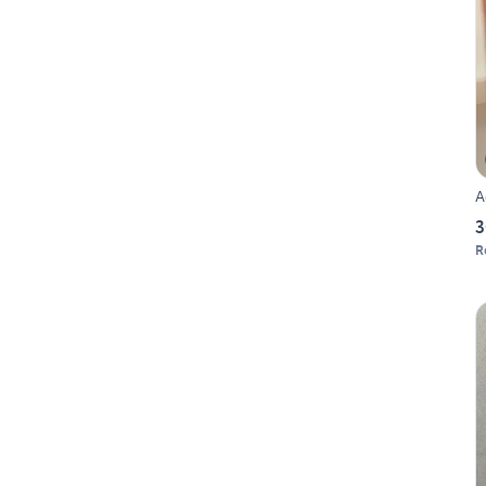
A
3
R