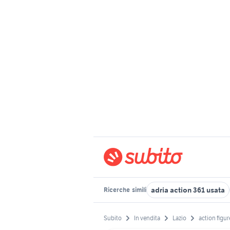
adria action 361 usata
Ricerche
simili
Subito
In vendita
Lazio
action figur