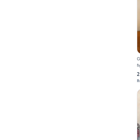
G
f
2
R