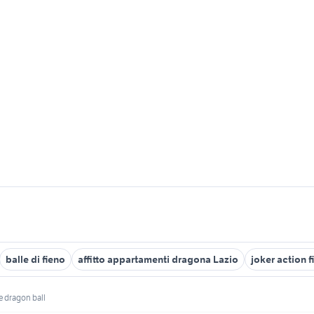
balle di fieno
affitto appartamenti dragona Lazio
joker action f
e dragon ball