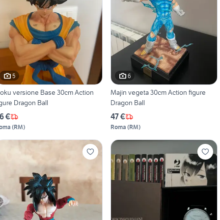
5
6
oku versione Base 30cm Action
Majin vegeta 30cm Action figure
igure Dragon Ball
Dragon Ball
6 €
47 €
oma
(
RM
)
Roma
(
RM
)