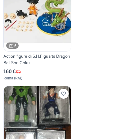
6
Action figure di S.H.Figuarts Dragon
Ball Son Goku
160 €
Roma
(
RM
)