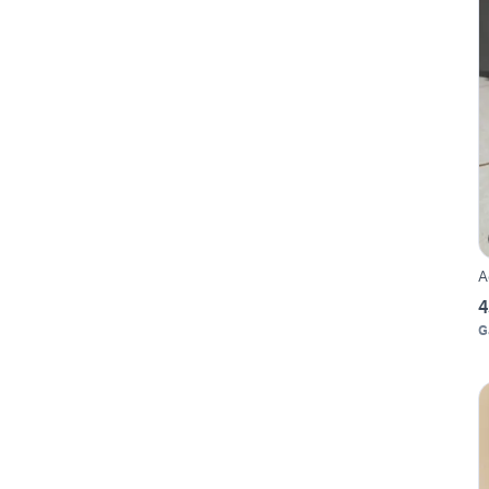
A
4
G