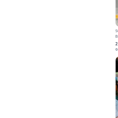
Sta
B
2
G