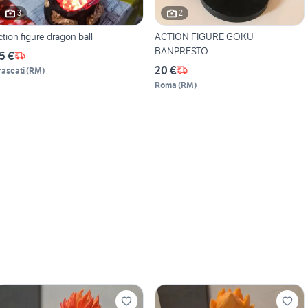
3
2
ction figure dragon ball
ACTION FIGURE GOKU
BANPRESTO
5 €
20 €
rascati
(
RM
)
Roma
(
RM
)