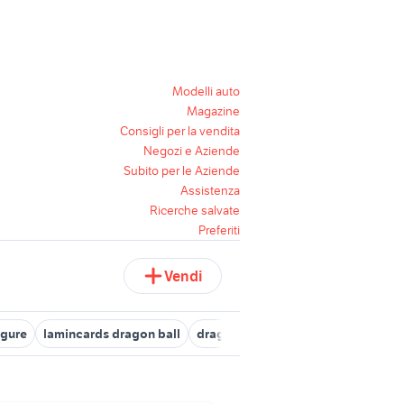
Modelli auto
Magazine
Consigli per la vendita
Negozi e Aziende
Subito per le Aziende
Assistenza
Ricerche salvate
Preferiti
Vendi
igure
lamincards dragon ball
dragon ball il film
action figure f