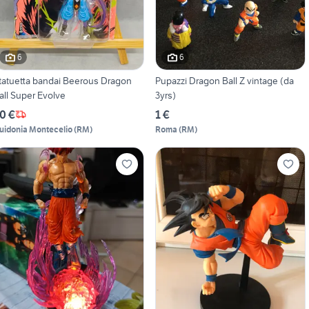
6
6
tuetta bandai Beerous Dragon
Pupazzi Dragon Ball Z vintage (da
all Super Evolve
3yrs)
0 €
1 €
uidonia Montecelio
(
RM
)
Roma
(
RM
)