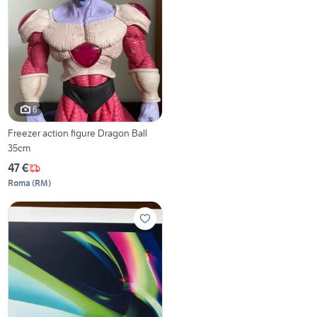
6
Freezer action figure Dragon Ball
35cm
47 €
Roma
(
RM
)