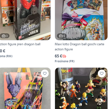
3
6
ction figure jiren dragon ball
Maxi lotto Dragon ball giochi carte
action figure
0 €
65 €
oma
(
RM
)
Frosinone
(
FR
)