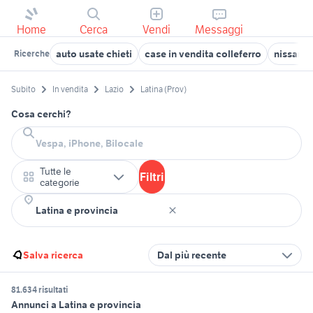
Home
Cerca
Vendi
Messaggi
auto usate chieti
case in vendita colleferro
nissan si
Ricerche
Subito
In vendita
Lazio
Latina (Prov)
Cosa cerchi?
Tutte le
Filtri
categorie
Salva ricerca
Dal più recente
81.634 risultati
Annunci a Latina e provincia