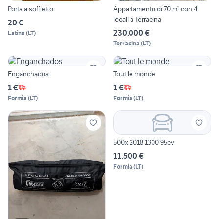
Porta a soffietto
Appartamento di 70 m² con 4
locali a Terracina
20 €
230.000 €
Latina
(
LT
)
Terracina
(
LT
)
Enganchados
Tout le monde
1 €
1 €
Formia
(
LT
)
Formia
(
LT
)
500x 2018 1300 95cv
11.500 €
Formia
(
LT
)