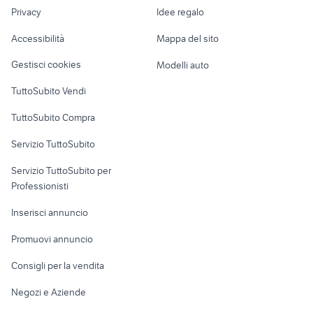
lavoro
moto da strada
ktm rc 390 usata
Privacy
Idee regalo
Garage e box
maltese animali Emilia Romagna
annunci genova
Caravan e Camper
Accessibilità
Mappa del sito
Loft, mansarde e
Veicoli commerciali
altro
Gestisci cookies
Modelli auto
Case vacanza
TuttoSubito Vendi
Uffici e Locali
TuttoSubito Compra
commerciali
Servizio TuttoSubito
elettronica
per la casa e la
sports e hobby
Servizio TuttoSubito per
persona
Informatica
Animali
Professionisti
Arredamento e
Console e
Accessori per
Casalinghi
Inserisci annuncio
Videogiochi
animali
Elettrodomestici
Promuovi annuncio
Audio/Video
Musica e Film
Giardino e Fai da te
Consigli per la vendita
Fotografia
Libri e Riviste
Abbigliamento e
Negozi e Aziende
Telefonia
Strumenti Musicali
Accessori