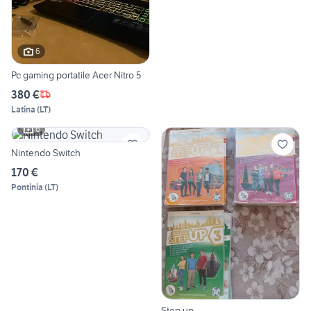
6
Pc gaming portatile Acer Nitro 5
380 €
Latina
(
LT
)
6
Nintendo Switch
170 €
Pontinia
(
LT
)
Step up