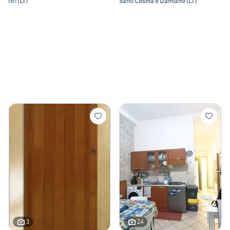
Itri
(
LT
)
Santi Cosma e Damiano
(
LT
)
3
24