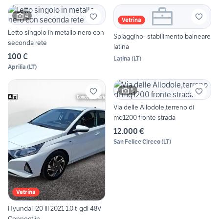
4
Vetrina
Letto singolo in metallo nero con
Spiaggino- stabilimento balneare
seconda rete
latina
100 €
Latina
(
LT
)
Aprilia
(
LT
)
5
Via delle Allodole,terreno di
mq1200 fronte strada
12.000 €
San Felice Circeo
(
LT
)
Vetrina
Hyundai i20 III 2021 1.0 t-gdi 48V
Connectlin...