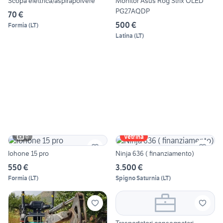
Scopa elettrica/aspirapolvere
Monitor Asus Rog Strix OLED
PG27AQDP
70 €
500 €
Formia
(
LT
)
Latina
(
LT
)
6
Vetrina
Iohone 15 pro
Ninja 636 ( finanziamento)
550 €
3.500 €
Formia
(
LT
)
Spigno Saturnia
(
LT
)
Trasportatori consegnatari