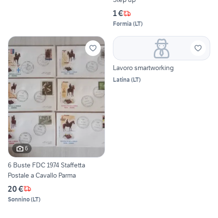
1 €
Formia
(
LT
)
Lavoro smartworking
Latina
(
LT
)
6
6 Buste FDC 1974 Staffetta
Postale a Cavallo Parma
20 €
Sonnino
(
LT
)