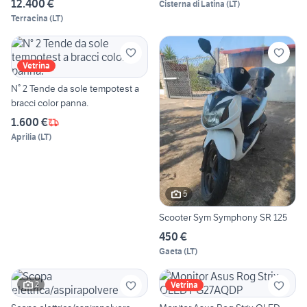
12.400 €
Cisterna di Latina
(
LT
)
Terracina
(
LT
)
Vetrina
N° 2 Tende da sole tempotest a
bracci color panna.
1.600 €
Aprilia
(
LT
)
5
Scooter Sym Symphony SR 125
450 €
Gaeta
(
LT
)
2
Vetrina