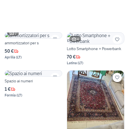
2
4
ammortizzatori per s
Lotto Smartphone + Powerbank
50 €
70 €
Aprilia
(
LT
)
Latina
(
LT
)
Spazio ai numeri
1 €
Formia
(
LT
)