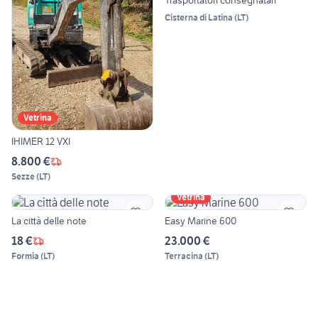
Cisterna di Latina
(
LT
)
Vetrina
IHIMER 12 VXI
8.800 €
Sezze
(
LT
)
Vetrina
La città delle note
Easy Marine 600
18 €
23.000 €
Formia
(
LT
)
Terracina
(
LT
)