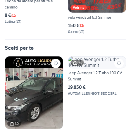
Legna da ardere per stufa e
camino
Vetrina
8 €
vela windsurf 5.3 Simmer
Latina
(
LT
)
150 €
Gaeta
(
LT
)
Scelti per te
23
Jeep Avenger 1.2 Turbo 100 CV
Summit
19.850 €
AUTOMILLENNIO TISEO 2 SRL
30