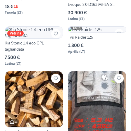
Evoque 2.0 D163 MHEV S...
18 €
30.900 €
Formia
(
LT
)
Latina
(
LT
)
3
Vetrina
Tvs Raider 125
Kia Stonic 1.4 eco GPL
1.800 €
tagliandata
Aprilia
(
LT
)
7.500 €
Latina
(
LT
)
4