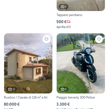
6
Tappeto perdiano
500 €
Aprilia
(
LT
)
13
6
Rustico / Casale di 118 m² a Itri
Piaggio beverly 300 Police
80.000 €
3.300 €