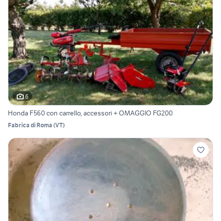
6
Honda F560 con carrello, accessori + OMAGGIO FG200
Fabrica di Roma
(
VT
)