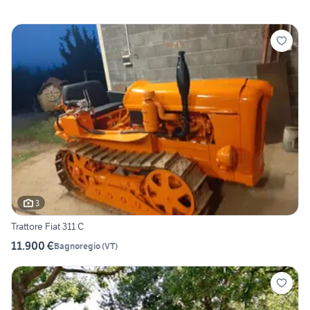
3
Trattore Fiat 311 C
11.900 €
Bagnoregio
(
VT
)