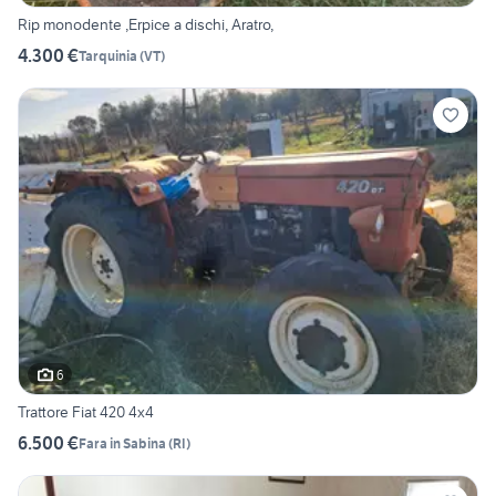
Rip monodente ,Erpice a dischi, Aratro,
4.300 €
Tarquinia
(
VT
)
6
Trattore Fiat 420 4x4
6.500 €
Fara in Sabina
(
RI
)