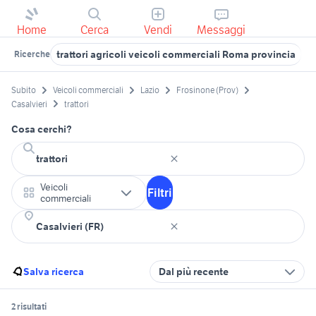
Home
Cerca
Vendi
Messaggi
trattori agricoli veicoli commerciali Roma provincia
t
Ricerche
Subito
Veicoli commerciali
Lazio
Frosinone (Prov)
Casalvieri
trattori
Cosa cerchi?
Veicoli
Filtri
commerciali
Salva ricerca
Dal più recente
2 risultati