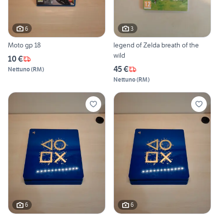
6
3
Moto gp 18
legend of Zelda breath of the
wild
10 €
45 €
Nettuno
(
RM
)
Nettuno
(
RM
)
6
6