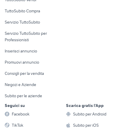
Uffici e Locali
TuttoSubito Compra
commerciali
Servizio TuttoSubito
elettronica
per la casa e la
sports e hobby
Servizio TuttoSubito per
persona
Informatica
Animali
Professionisti
Arredamento e
Console e
Accessori per
Casalinghi
Inserisci annuncio
Videogiochi
animali
Elettrodomestici
Promuovi annuncio
Audio/Video
Musica e Film
Giardino e Fai da te
Consigli per la vendita
Fotografia
Libri e Riviste
Abbigliamento e
Negozi e Aziende
Telefonia
Strumenti Musicali
Accessori
Subito per le aziende
Sports
Tutto per i bambini
Seguici su
Scarica gratis l'App
Biciclette
Facebook
Subito per Android
Collezionismo
TikTok
Subito per iOS