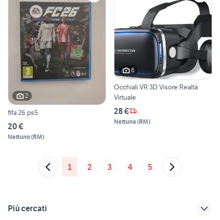
6
Occhiali VR 3D Visore Realtà
2
Virtuale
28 €
fifa 26 ps5
Nettuno
(
RM
)
20 €
Nettuno
(
RM
)
1
2
3
4
5
Più cercati