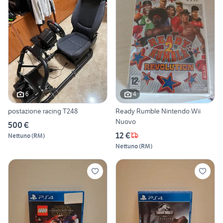
6
4
postazione racing T248
Ready Rumble Nintendo Wii
Nuovo
500 €
12 €
Nettuno
(
RM
)
Nettuno
(
RM
)