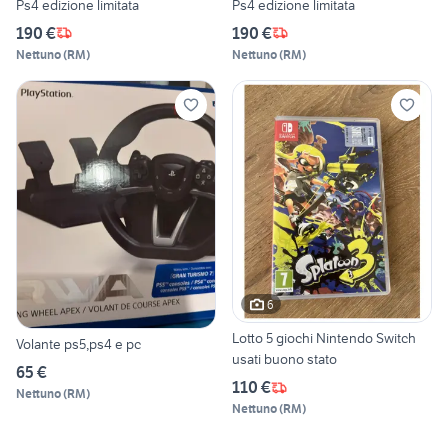
Ps4 edizione limitata
Ps4 edizione limitata
190 €
190 €
Nettuno
(
RM
)
Nettuno
(
RM
)
6
Lotto 5 giochi Nintendo Switch
Volante ps5,ps4 e pc
usati buono stato
65 €
110 €
Nettuno
(
RM
)
Nettuno
(
RM
)