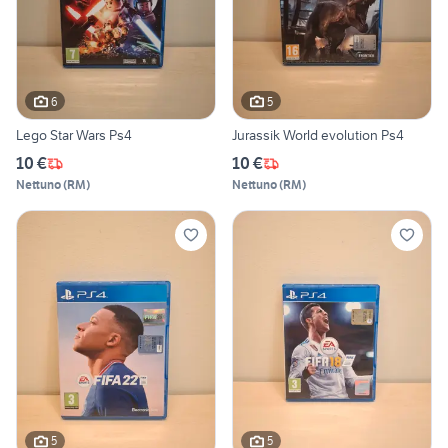
6
5
Lego Star Wars Ps4
Jurassik World evolution Ps4
10 €
10 €
Nettuno
(
RM
)
Nettuno
(
RM
)
5
5