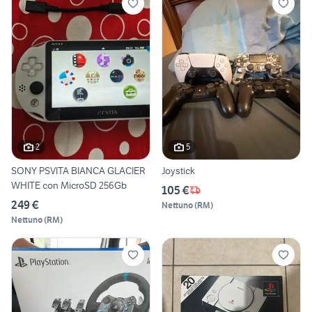
2
5
SONY PSVITA BIANCA GLACIER
Joystick
WHITE con MicroSD 256Gb
105 €
249 €
Nettuno
(
RM
)
Nettuno
(
RM
)