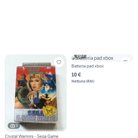
3
Batteria pad xbox
10 €
Nettuno
(
RM
)
3
Crystal Warriors - Sega Game