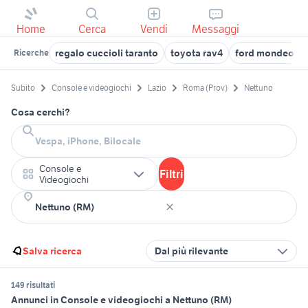
Home
Cerca
Vendi
Messaggi
regalo cuccioli taranto
toyota rav4
ford mondeo
Ricerche
Subito
Console e videogiochi
Lazio
Roma (Prov)
Nettuno
Cosa cerchi?
Console e
Filtri
Videogiochi
Salva ricerca
Dal più rilevante
149 risultati
Annunci in Console e videogiochi a Nettuno (RM)