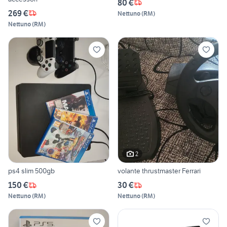
80 €
269 €
Nettuno
(
RM
)
Nettuno
(
RM
)
2
ps4 slim 500gb
volante thrustmaster Ferrari
150 €
30 €
Nettuno
(
RM
)
Nettuno
(
RM
)