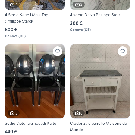
4
2
4 Sedie Kartell Miss Trip
4 sedie Dr No Philippe Stark
(Philippe Starck)
200 €
600 €
Genova
(
GE
)
Genova
(
GE
)
3
6
Sedie Victoria Ghost di Kartell
Credenza e carrello Maisons du
Monde
440 €