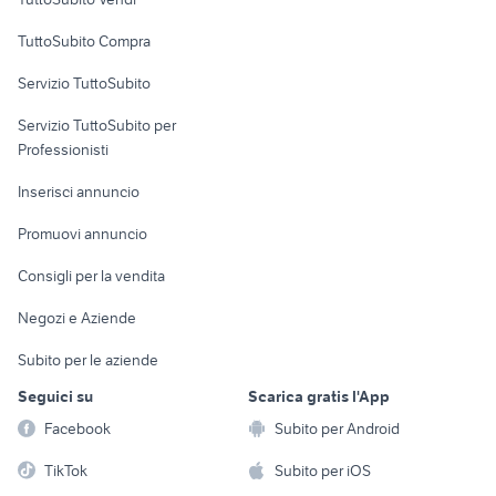
Uffici e Locali
TuttoSubito Compra
commerciali
Servizio TuttoSubito
elettronica
per la casa e la
sports e hobby
Servizio TuttoSubito per
persona
Informatica
Animali
Professionisti
Arredamento e
Console e
Accessori per
Casalinghi
Inserisci annuncio
Videogiochi
animali
Elettrodomestici
Promuovi annuncio
Audio/Video
Musica e Film
Giardino e Fai da te
Consigli per la vendita
Fotografia
Libri e Riviste
Abbigliamento e
Negozi e Aziende
Telefonia
Strumenti Musicali
Accessori
Subito per le aziende
Sports
Tutto per i bambini
Seguici su
Scarica gratis l'App
Biciclette
Facebook
Subito per Android
Collezionismo
TikTok
Subito per iOS