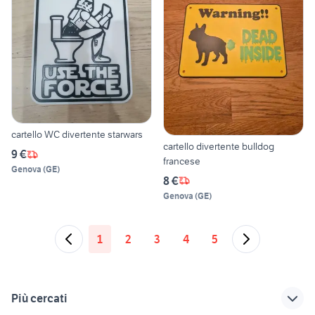
cartello WC divertente starwars
cartello divertente bulldog
9 €
francese
Genova
(
GE
)
8 €
Genova
(
GE
)
1
2
3
4
5
Più cercati