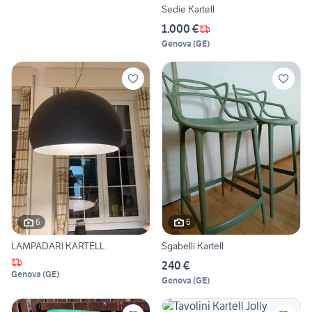
Sedie Kartell
1.000 €
Genova
(
GE
)
6
6
LAMPADARI KARTELL
Sgabelli Kartell
240 €
Genova
(
GE
)
Genova
(
GE
)