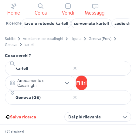
Home
Cerca
Vendi
Messaggi
tavolo rotondo kartell
servomuto kartell
sedie desig
Ricerche
Subito
Arredamento e casalinghi
Liguria
Genova (Prov)
Genova
kartell
Cosa cerchi?
Arredamento e
Filtri
Casalinghi
Salva ricerca
Dal più rilevante
172 risultati