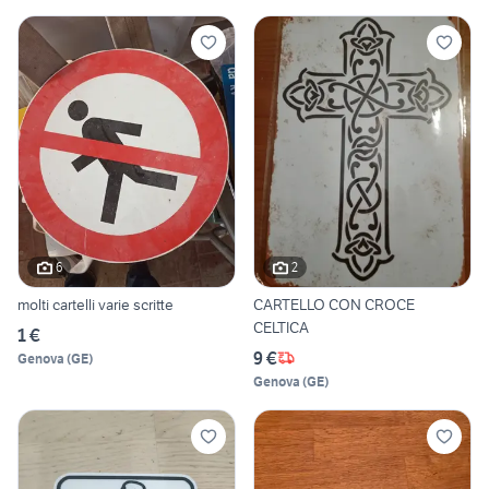
6
2
molti cartelli varie scritte
CARTELLO CON CROCE
CELTICA
1 €
9 €
Genova
(
GE
)
Genova
(
GE
)