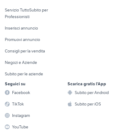
elettronica
per la casa e la
sports e hobby
Servizio TuttoSubito per
persona
Informatica
Animali
Professionisti
Arredamento e
Console e
Accessori per
Casalinghi
Inserisci annuncio
Videogiochi
animali
Elettrodomestici
Promuovi annuncio
Audio/Video
Musica e Film
Giardino e Fai da te
Consigli per la vendita
Fotografia
Libri e Riviste
Abbigliamento e
Negozi e Aziende
Telefonia
Strumenti Musicali
Accessori
Subito per le aziende
Sports
Tutto per i bambini
Seguici su
Scarica gratis l'App
Biciclette
Facebook
Subito per Android
Collezionismo
TikTok
Subito per iOS
Instagram
YouTube