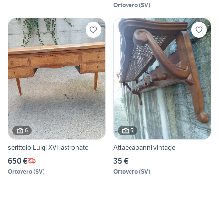
Ortovero
(
SV
)
6
5
scrittoio Luigi XVI lastronato
Attaccapanni vintage
650 €
35 €
Ortovero
(
SV
)
Ortovero
(
SV
)