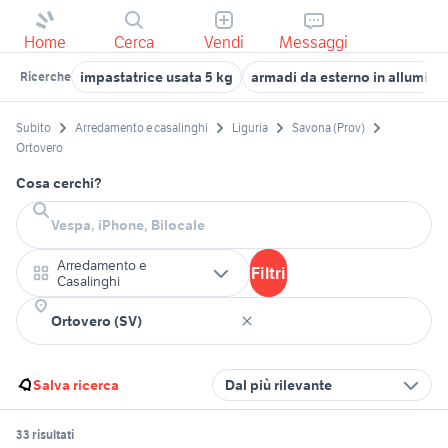
Home
Cerca
Vendi
Messaggi
impastatrice usata 5 kg
armadi da esterno in allumini
Ricerche
Subito
Arredamento e casalinghi
Liguria
Savona (Prov)
Ortovero
Cosa cerchi?
Arredamento e
Filtri
Casalinghi
Salva ricerca
Dal più rilevante
33 risultati