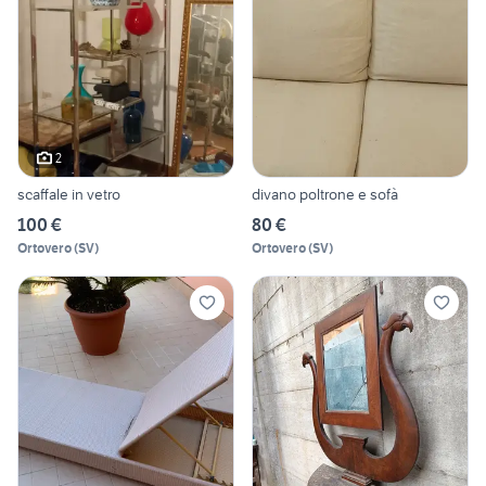
2
scaffale in vetro
divano poltrone e sofà
100 €
80 €
Ortovero
(
SV
)
Ortovero
(
SV
)