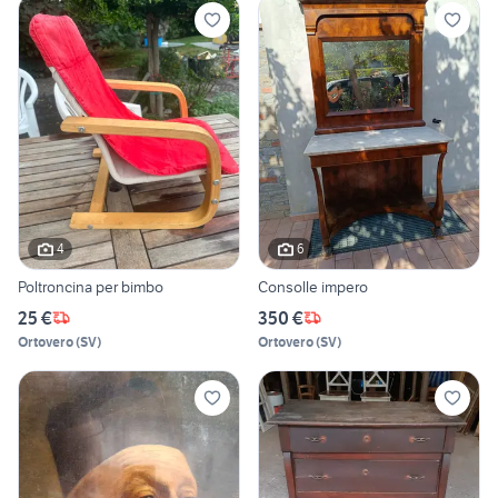
4
6
Poltroncina per bimbo
Consolle impero
25 €
350 €
Ortovero
(
SV
)
Ortovero
(
SV
)