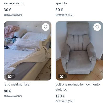
sedie anni 60
specchi
30 €
30 €
Ortovero
(
SV
)
Ortovero
(
SV
)
2
3
letto matrimoniale
poltrona reclinabile movimento
elettrico
80 €
120 €
Ortovero
(
SV
)
Ortovero
(
SV
)