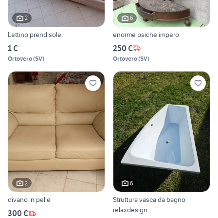
2
6
Lettino prendisole
enorme psiche impero
1 €
250 €
Ortovero
(
SV
)
Ortovero
(
SV
)
2
6
divano in pelle
Struttura vasca da bagno
relaxdesign
300 €