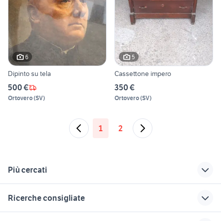
6
5
Dipinto su tela
Cassettone impero
500 €
350 €
Ortovero
(
SV
)
Ortovero
(
SV
)
1
2
Più cercati
Correlati
Richerche simili
Suggerimenti
Ricerche consigliate
ritiro gratuito
carrello
letto a forma di
arredamento Milano
portabombole
cuore ikea
suzuki jimny diesel
regalo auto Roma