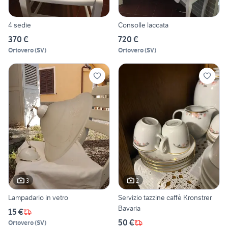
4 sedie
Consolle laccata
370 €
720 €
Ortovero
(
SV
)
Ortovero
(
SV
)
3
2
Lampadario in vetro
Servizio tazzine caffè Kronstrer
Bavaria
15 €
50 €
Ortovero
(
SV
)