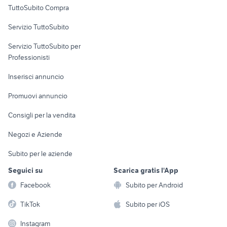
TuttoSubito Compra
commerciali
Servizio TuttoSubito
elettronica
per la casa e la
sports e hobby
Servizio TuttoSubito per
persona
Informatica
Animali
Professionisti
Arredamento e
Console e
Accessori per
Casalinghi
Inserisci annuncio
Videogiochi
animali
Elettrodomestici
Promuovi annuncio
Audio/Video
Musica e Film
Giardino e Fai da te
Consigli per la vendita
Fotografia
Libri e Riviste
Abbigliamento e
Negozi e Aziende
Telefonia
Strumenti Musicali
Accessori
Subito per le aziende
Sports
Tutto per i bambini
Seguici su
Scarica gratis l'App
Biciclette
Facebook
Subito per Android
Collezionismo
TikTok
Subito per iOS
Instagram