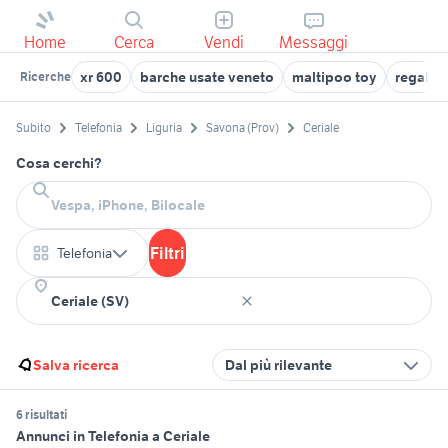
Home
Cerca
Vendi
Messaggi
xr 600
barche usate veneto
maltipoo toy
regalo c
Ricerche
Subito
Telefonia
Liguria
Savona (Prov)
Ceriale
Cosa cerchi?
Filtri
Telefonia
Salva ricerca
Dal più rilevante
6 risultati
Annunci in Telefonia a Ceriale