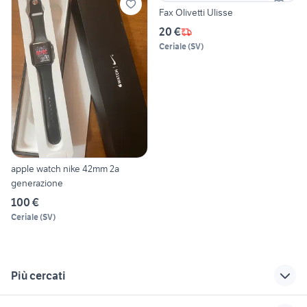
Fax Olivetti Ulisse
20 €
Ceriale
(
SV
)
apple watch nike 42mm 2a
generazione
100 €
Ceriale
(
SV
)
Più cercati
Correlati
Richerche simili
Suggerimenti