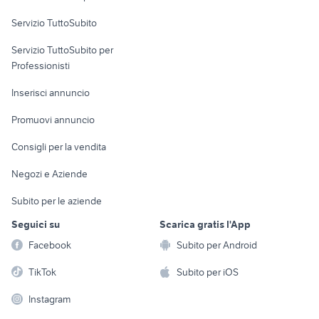
Servizio TuttoSubito
elettronica
per la casa e la
sports e hobby
Servizio TuttoSubito per
persona
Informatica
Animali
Professionisti
Arredamento e
Console e
Accessori per
Casalinghi
Inserisci annuncio
Videogiochi
animali
Elettrodomestici
Promuovi annuncio
Audio/Video
Musica e Film
Giardino e Fai da te
Consigli per la vendita
Fotografia
Libri e Riviste
Abbigliamento e
Negozi e Aziende
Telefonia
Strumenti Musicali
Accessori
Subito per le aziende
Sports
Tutto per i bambini
Seguici su
Scarica gratis l'App
Biciclette
Facebook
Subito per Android
Collezionismo
TikTok
Subito per iOS
Instagram