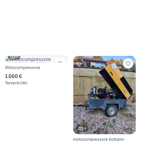
6
Motocompressore
1.000 €
Terzorio
(
IM
)
4
motocompressore bottarini