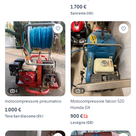
1.700 €
Sanremo
(
IM
)
6
4
motocompressore pneumatico
Motocompressore falcon 520
Homda GX
1.000 €
900 €
Tovo San Giacomo
(
SV
)
Lavagna
(
GE
)