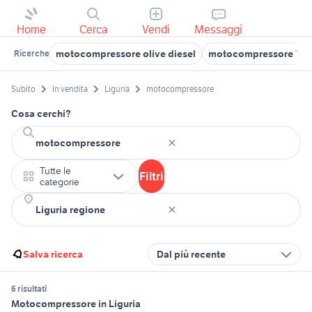
Home
Cerca
Vendi
Messaggi
motocompressore olive diesel
motocompressore Tos
Ricerche
Subito
In vendita
Liguria
motocompressore
Cosa cerchi?
Tutte le
Filtri
categorie
Salva ricerca
Dal più recente
6 risultati
Motocompressore in Liguria