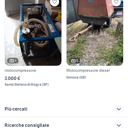
4
3
motocompressore
Motocompressore diesel
Genova
(
GE
)
3.000 €
Santo Stefano di Magra
(
SP
)
Più cercati
Correlati
Richerche simili
Suggerimenti
Ricerche consigliate