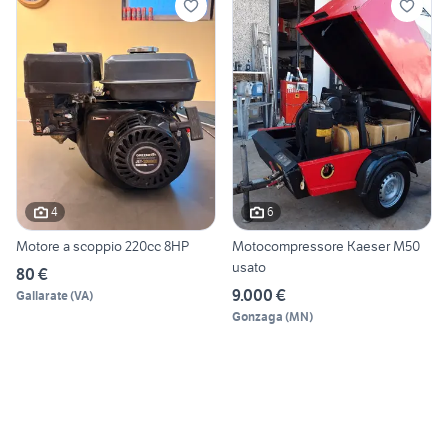
4
6
Motore a scoppio 220cc 8HP
Motocompressore Kaeser M50
usato
80 €
9.000 €
Gallarate
(
VA
)
Gonzaga
(
MN
)