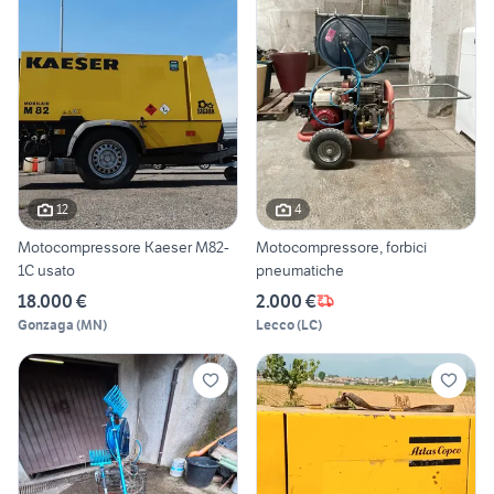
12
4
Motocompressore Kaeser M82-
Motocompressore, forbici
1C usato
pneumatiche
18.000 €
2.000 €
Gonzaga
(
MN
)
Lecco
(
LC
)