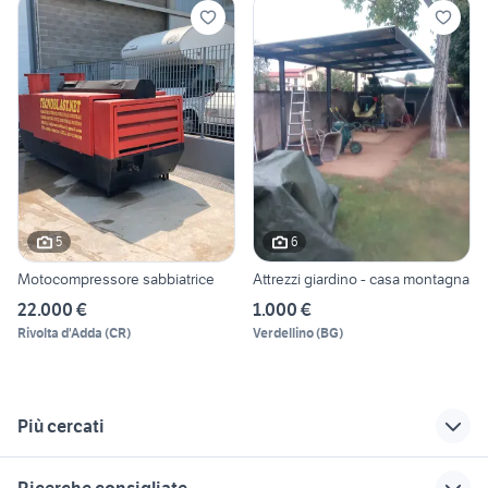
5
6
Motocompressore sabbiatrice
Attrezzi giardino - casa montagna
22.000 €
1.000 €
Rivolta d'Adda
(
CR
)
Verdellino
(
BG
)
Più cercati
Correlati
Richerche simili
Suggerimenti
Ricerche consigliate