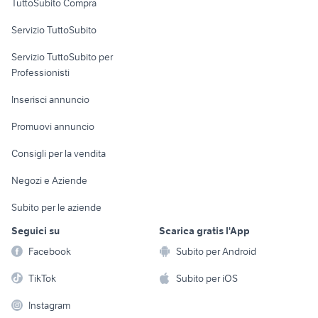
TuttoSubito Compra
commerciali
Servizio TuttoSubito
elettronica
per la casa e la
sports e hobby
Servizio TuttoSubito per
persona
Informatica
Animali
Professionisti
Arredamento e
Console e
Accessori per
Casalinghi
Inserisci annuncio
Videogiochi
animali
Elettrodomestici
Promuovi annuncio
Audio/Video
Musica e Film
Giardino e Fai da te
Consigli per la vendita
Fotografia
Libri e Riviste
Abbigliamento e
Negozi e Aziende
Telefonia
Strumenti Musicali
Accessori
Subito per le aziende
Sports
Tutto per i bambini
Seguici su
Scarica gratis l'App
Biciclette
Facebook
Subito per Android
Collezionismo
TikTok
Subito per iOS
Instagram