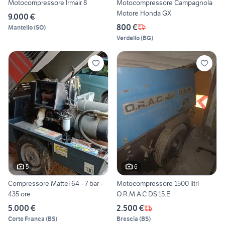
Motocompressore Irmair 8
Motocompressore Campagnola
Motore Honda GX
9.000 €
800 €
Mantello
(
SO
)
Verdello
(
BG
)
5
6
Compressore Mattei 64 - 7 bar -
Motocompressore 1500 litri
435 ore
O.R.M.A.C DS.15.E
5.000 €
2.500 €
Corte Franca
(
BS
)
Brescia
(
BS
)