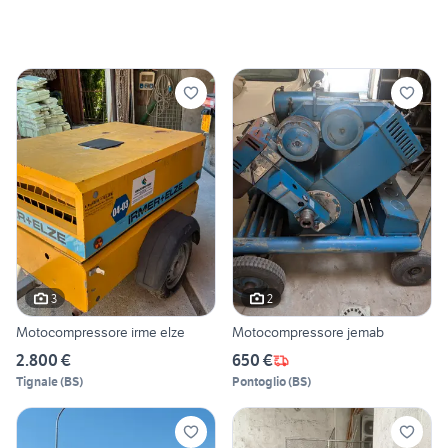
3
2
Motocompressore irme elze
Motocompressore jemab
2.800 €
650 €
Tignale
(
BS
)
Pontoglio
(
BS
)