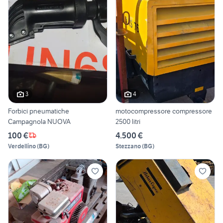
3
4
Forbici pneumatiche
motocompressore compressore
Campagnola NUOVA
2500 litri
100 €
4.500 €
Verdellino
(
BG
)
Stezzano
(
BG
)