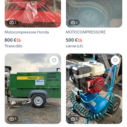
3
4
Motocompressore Honda
MOTOCOMPRESSORE
800 €
500 €
Tirano
(
SO
)
Lierna
(
LC
)
5
6