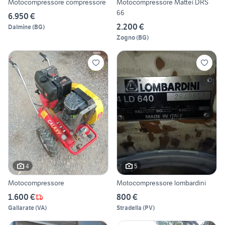
Motocompressore compressore
Motocompressore Mattei DRS
66
6.950 €
2.200 €
Dalmine
(
BG
)
Zogno
(
BG
)
4
5
Motocompressore
Motocompressore lombardini
1.600 €
800 €
Gallarate
(
VA
)
Stradella
(
PV
)