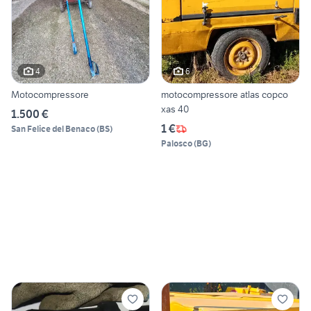
4
6
Motocompressore
motocompressore atlas copco
xas 40
1.500 €
1 €
San Felice del Benaco
(
BS
)
Palosco
(
BG
)