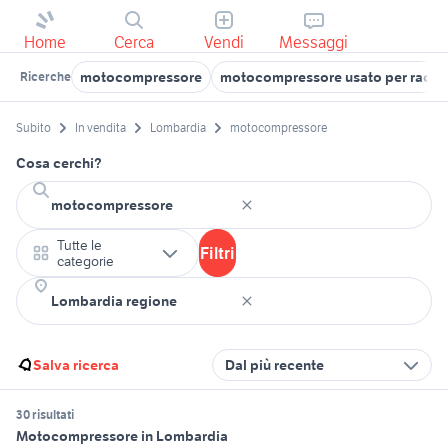
Home
Cerca
Vendi
Messaggi
motocompressore
motocompressore usato per raccol
Ricerche
Subito
In vendita
Lombardia
motocompressore
Cosa cerchi?
Tutte le
Filtri
categorie
Salva ricerca
Dal più recente
30 risultati
Motocompressore in Lombardia