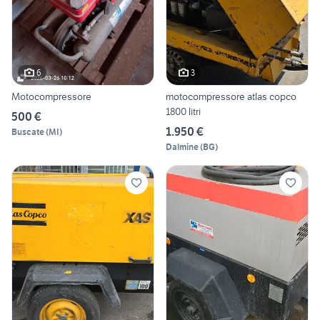
6
3
Motocompressore
motocompressore atlas copco
1800 litri
500 €
1.950 €
Buscate
(
MI
)
Dalmine
(
BG
)