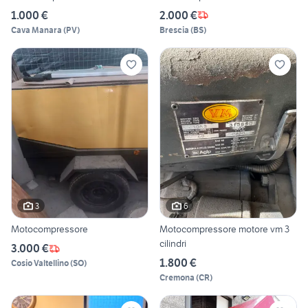
1.000 €
2.000 €
Cava Manara
(
PV
)
Brescia
(
BS
)
3
6
Motocompressore
Motocompressore motore vm 3
cilindri
3.000 €
1.800 €
Cosio Valtellino
(
SO
)
Cremona
(
CR
)