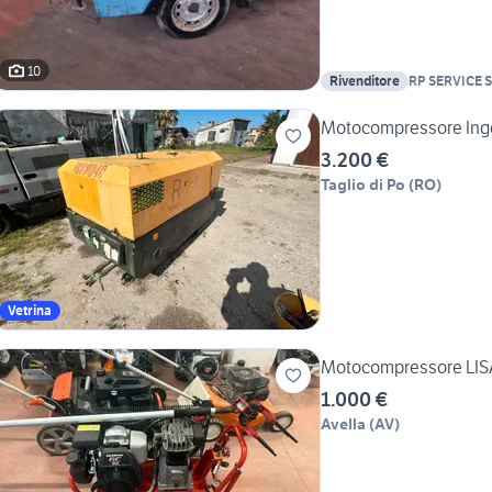
10
Rivenditore
RP SERVICE S
Motocompressore Inge
3.200 €
Taglio di Po
(
RO
)
Vetrina
Motocompressore LI
1.000 €
Avella
(
AV
)