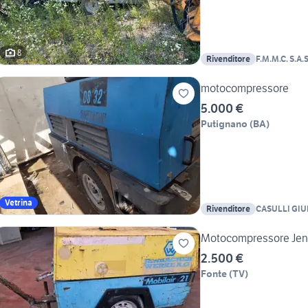
8
Rivenditore
F.M.M.C. S.A.S
motocompressore
5.000 €
Putignano
(
BA
)
Vetrina
Rivenditore
CASULLI GIU
NOLEGGIO-N
Motocompressore Jenba
2.500 €
Fonte
(
TV
)