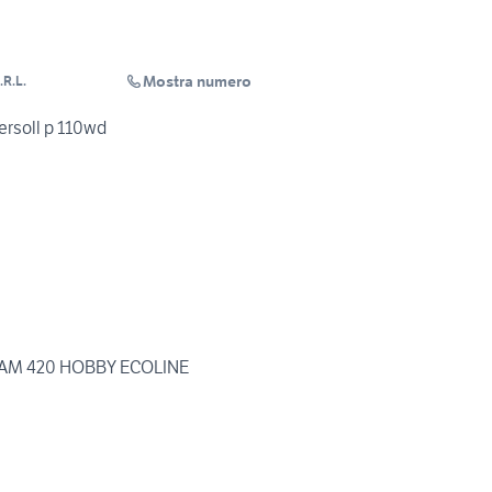
Mostra numero
.R.L.
rsoll p 110wd
SAM 420 HOBBY ECOLINE