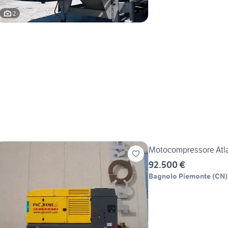
2
Motocompressore Atl
92.500 €
Bagnolo Piemonte
(
CN
)