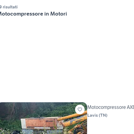
9 risultati
otocompressore in Motori
Motocompressore AX
Lavis
(
TN
)