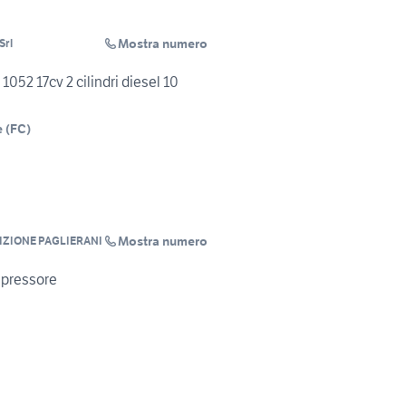
Mostra numero
Srl
52 17cv 2 cilindri diesel 10
e
(
FC
)
Mostra numero
ZIONE PAGLIERANI
mpressore