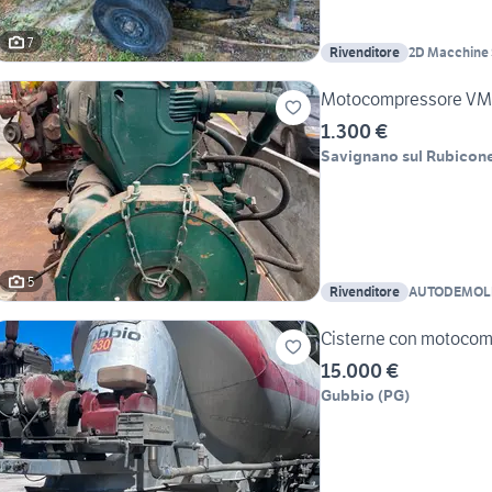
7
Rivenditore
2D Macchine 
Motocompressore VM 10
1.300 €
Savignano sul Rubicon
5
Rivenditore
AUTODEMOLI
Cisterne con motoco
15.000 €
Gubbio
(
PG
)