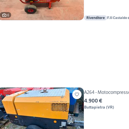
6
Rivenditore
F.lli Castaldo s
A264 - Motocompresso
4.900 €
Buttapietra
(
VR
)