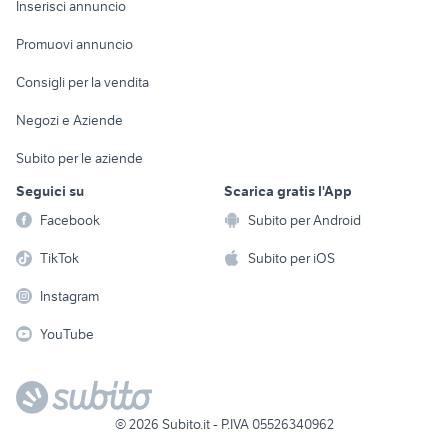
Casalinghi
Inserisci annuncio
Videogiochi
animali
Elettrodomestici
Promuovi annuncio
Audio/Video
Musica e Film
Giardino e Fai da te
Consigli per la vendita
Fotografia
Libri e Riviste
Abbigliamento e
Negozi e Aziende
Telefonia
Strumenti Musicali
Accessori
Subito per le aziende
Sports
Tutto per i bambini
Seguici su
Scarica gratis l'App
Biciclette
Facebook
Subito per Android
Collezionismo
TikTok
Subito per iOS
Instagram
YouTube
©
2026
Subito.it - P.IVA 05526340962