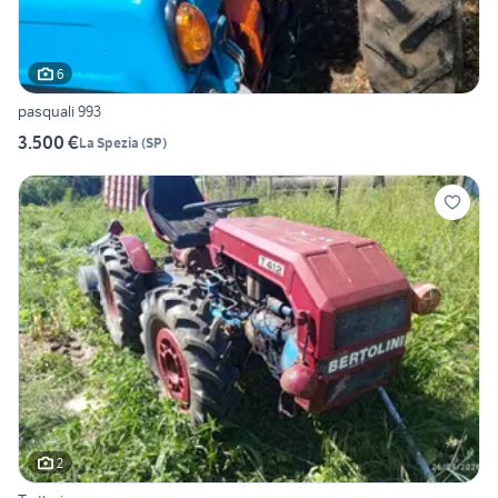
6
pasquali 993
3.500 €
La Spezia
(
SP
)
2