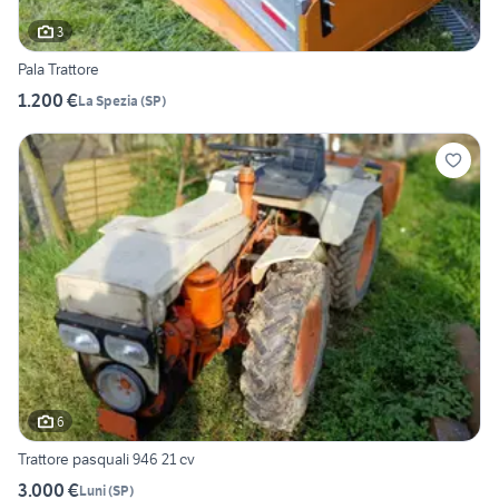
3
Pala Trattore
1.200 €
La Spezia
(
SP
)
6
Trattore pasquali 946 21 cv
3.000 €
Luni
(
SP
)