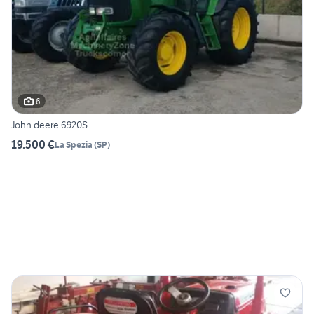
6
John deere 6920S
19.500 €
La Spezia
(
SP
)