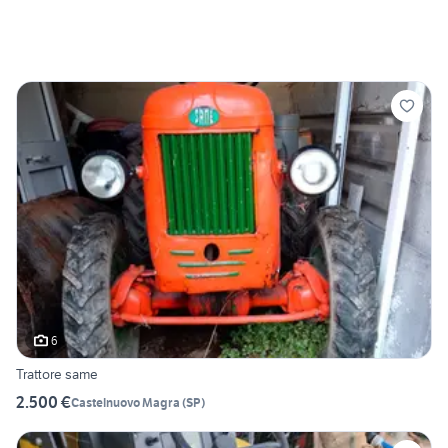
6
Trattore same
2.500 €
Castelnuovo Magra
(
SP
)