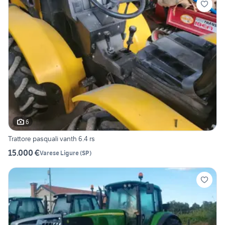
6
Trattore pasquali vanth 6.4 rs
15.000 €
Varese Ligure
(
SP
)