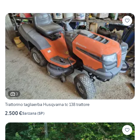
3
Trattorino tagliaerba Husqvarna tc 138 trattore
2.500 €
Sarzana
(
SP
)