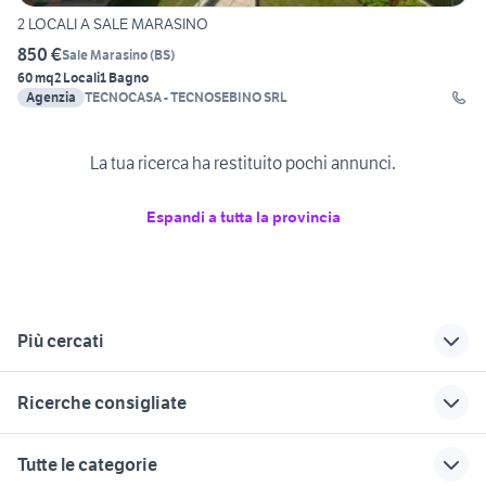
2 LOCALI A SALE MARASINO
850 €
Sale Marasino
(
BS
)
60 mq
2 Locali
1 Bagno
Agenzia
TECNOCASA - TECNOSEBINO SRL
La tua ricerca ha restituito pochi annunci.
Espandi a tutta la provincia
Più cercati
Correlati
Richerche simili
Suggerimenti
Ricerche consigliate
case in vendita
bilocale lodi
case in vendita
lonato
desio
affitto a 200 euro siderno
case in vendita torre melissa
case in vendita
Tutte le categorie
vendita
arcene
vendita
case in affitto santa maria capua