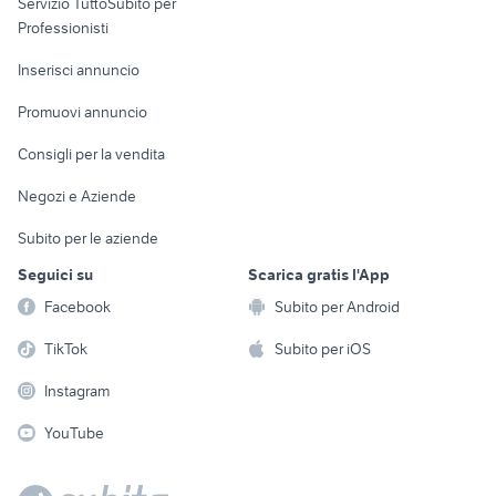
Servizio TuttoSubito per
persona
Informatica
Animali
Professionisti
Arredamento e
Console e
Accessori per
Casalinghi
Inserisci annuncio
Videogiochi
animali
Elettrodomestici
Promuovi annuncio
Audio/Video
Musica e Film
Giardino e Fai da te
Consigli per la vendita
Fotografia
Libri e Riviste
Abbigliamento e
Negozi e Aziende
Telefonia
Strumenti Musicali
Accessori
Subito per le aziende
Sports
Tutto per i bambini
Seguici su
Scarica gratis l'App
Biciclette
Facebook
Subito per Android
Collezionismo
TikTok
Subito per iOS
Instagram
YouTube