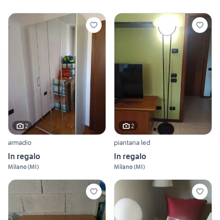
2
2
armadio
piantana led
In regalo
In regalo
Milano
(
MI
)
Milano
(
MI
)