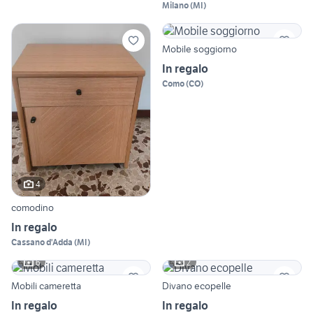
Milano
(
MI
)
Mobile soggiorno
In regalo
Como
(
CO
)
4
comodino
In regalo
Cassano d'Adda
(
MI
)
6
2
Mobili cameretta
Divano ecopelle
In regalo
In regalo