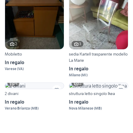
2
3
Mobiletto
sedia Kartell trasparente modello
La Marie
In regalo
In regalo
Varese
(
VA
)
Milano
(
MI
)
4
2
2 divani
struttura letto singolo Ikea
In regalo
In regalo
Verano Brianza
(
MB
)
Nova Milanese
(
MB
)