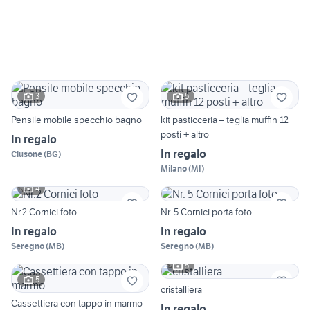
3
5
Pensile mobile specchio bagno
kit pasticceria – teglia muffin 12
posti + altro
In regalo
In regalo
Clusone
(
BG
)
Milano
(
MI
)
4
Nr.2 Cornici foto
Nr. 5 Cornici porta foto
In regalo
In regalo
Seregno
(
MB
)
Seregno
(
MB
)
5
5
cristalliera
Cassettiera con tappo in marmo
In regalo