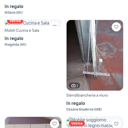
In regalo
Milano
(
MI
)
Vetrina
Mobili Cucina e Sala
In regalo
Magenta
(
MI
)
2
Stendibiancheria a muro
In regalo
Cesano Maderno
(
MB
)
Vetrina