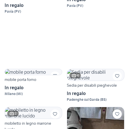
In regalo
Pavia
(
PV
)
Pavia
(
PV
)
4
mobile porta forno
Sedia per disabili pieghevole
In regalo
In regalo
Milano
(
MI
)
Padenghe sul Garda
(
BS
)
2
mobiletto in legno marrone