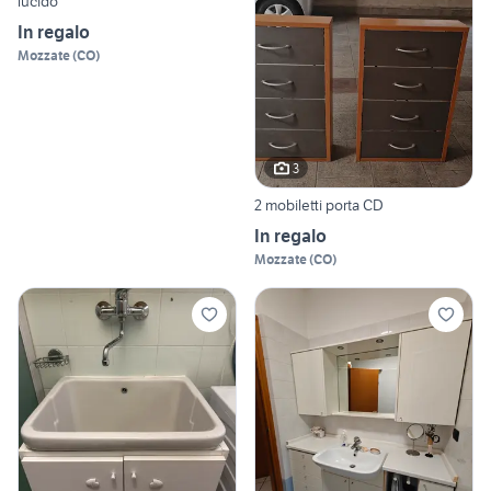
lucido
In regalo
Mozzate
(
CO
)
3
2 mobiletti porta CD
In regalo
Mozzate
(
CO
)