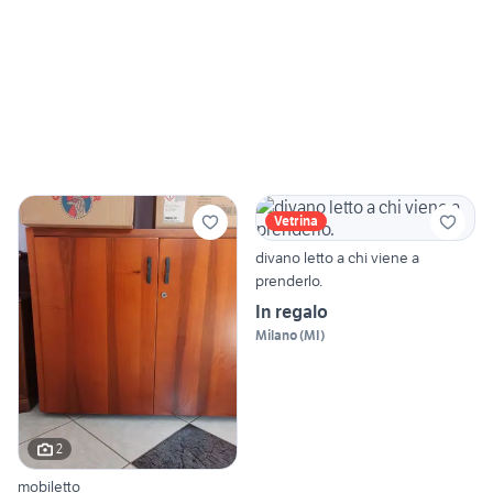
Vetrina
divano letto a chi viene a
prenderlo.
In regalo
Milano
(
MI
)
2
mobiletto