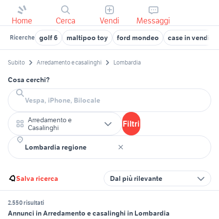
Home
Cerca
Vendi
Messaggi
golf 6
maltipoo toy
ford mondeo
case in vendita 
Ricerche
Subito
Arredamento e casalinghi
Lombardia
Cosa cerchi?
Arredamento e
Filtri
Casalinghi
Salva ricerca
Dal più rilevante
2.550 risultati
Annunci in Arredamento e casalinghi in Lombardia