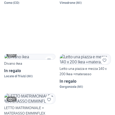
Como
(
CO
)
Vimodrone
(
MI
)
2
Divano ikea
Letto una piazza e mezza 140 x
In regalo
200 Ikea +materasso
Locate di Triulzi
(
MI
)
In regalo
Gorgonzola
(
MI
)
6
LETTO MATRIMONIALE +
MATERASSO EMMINFLEX