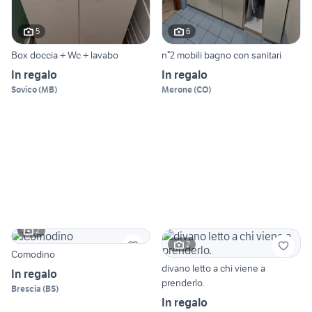
5
6
Box doccia + Wc + lavabo
n°2 mobili bagno con sanitari
In regalo
In regalo
Sovico
(
MB
)
Merone
(
CO
)
2
2
Comodino
divano letto a chi viene a
In regalo
prenderlo.
Brescia
(
BS
)
In regalo