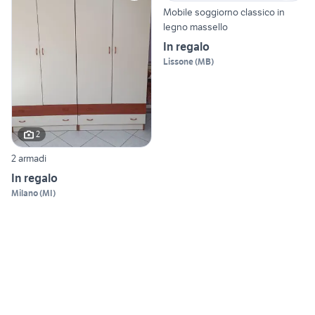
Mobile soggiorno classico in
legno massello
In regalo
Lissone
(
MB
)
2
2 armadi
In regalo
Milano
(
MI
)