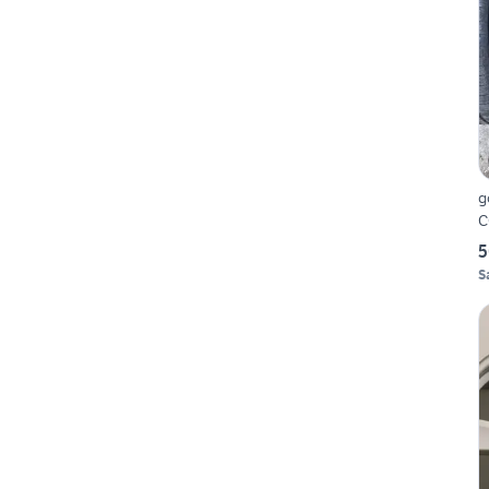
g
C
5
S