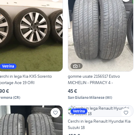
3
Vetrina
erchi in lega Kia KX5 Sorento
gomme usate 2156517 Estivo
portage Ace 19 ORI
MICHELIN - PRIMACY 4 -
90 €
45 €
remona
(
CR
)
San Giuliano Milanese
(
MI
)
Vetrina
Cerchi in lega Renault Hyundai Kia
Suzuki 18