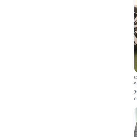
C
S
7
C