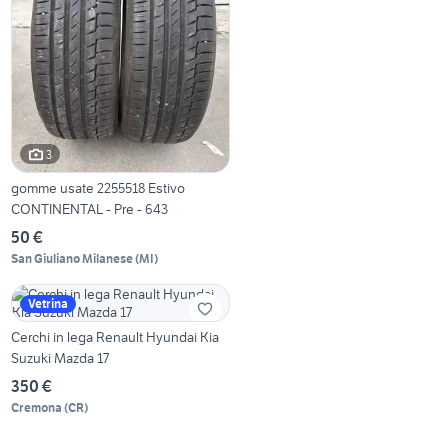
3
gomme usate 2255518 Estivo
CONTINENTAL - Pre - 643
50 €
San Giuliano Milanese
(
MI
)
Vetrina
Cerchi in lega Renault Hyundai Kia
Suzuki Mazda 17
350 €
Cremona
(
CR
)