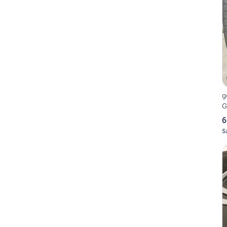
g
G
6
S