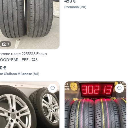
450 €
Cremona
(
CR
)
3
omme usate 2255518 Estivo
OODYEAR - EFF - 748
0 €
an Giuliano Milanese
(
MI
)