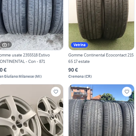
5
Vetrina
omme usate 2355518 Estivo
Gomme Continental Ecocontact 215
ONTINENTAL - Con - 871
65 17 estate
0 €
90 €
an Giuliano Milanese
(
MI
)
Cremona
(
CR
)