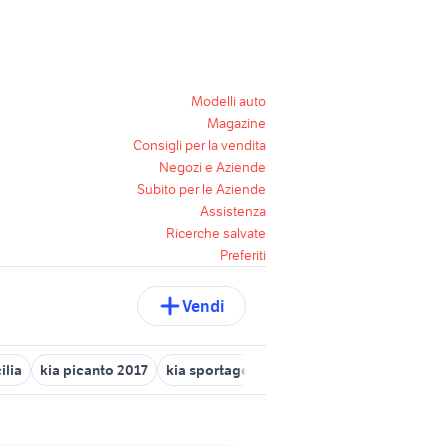
Modelli auto
Magazine
Consigli per la vendita
Negozi e Aziende
Subito per le Aziende
Assistenza
Ricerche salvate
Preferiti
Vendi
ilia
kia picanto 2017
kia sportage Emilia Romagna
kia venga 