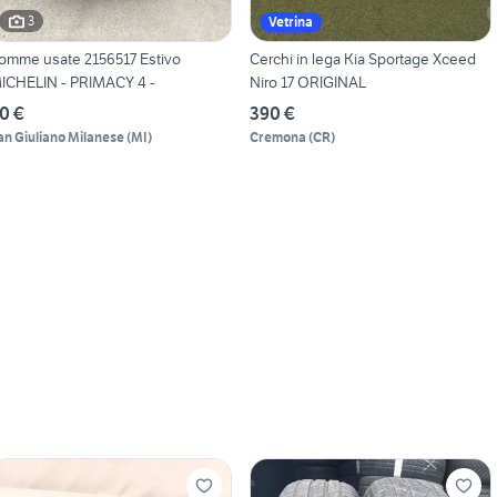
3
Vetrina
omme usate 2156517 Estivo
Cerchi in lega Kia Sportage Xceed
ICHELIN - PRIMACY 4 -
Niro 17 ORIGINAL
0 €
390 €
an Giuliano Milanese
(
MI
)
Cremona
(
CR
)