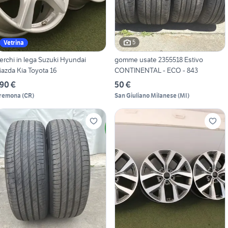
5
Vetrina
erchi in lega Suzuki Hyundai
gomme usate 2355518 Estivo
azda Kia Toyota 16
CONTINENTAL - ECO - 843
90 €
50 €
remona
(
CR
)
San Giuliano Milanese
(
MI
)