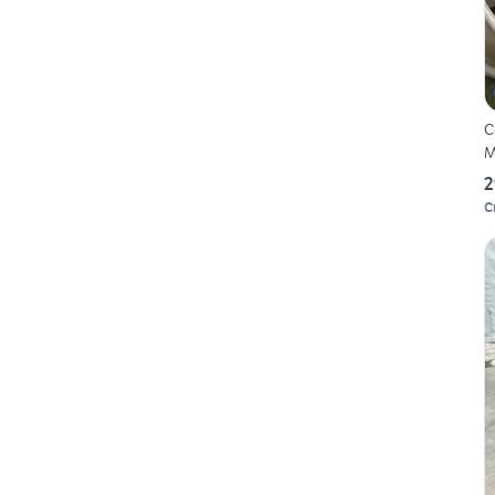
C
M
2
C