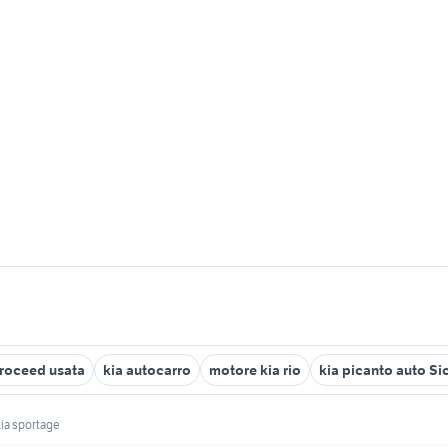
proceed usata
kia autocarro
motore kia rio
kia picanto auto Sic
kia sportage