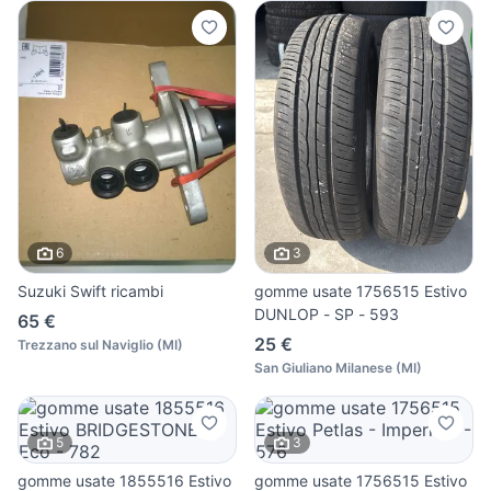
6
3
Suzuki Swift ricambi
gomme usate 1756515 Estivo
DUNLOP - SP - 593
65 €
25 €
Trezzano sul Naviglio
(
MI
)
San Giuliano Milanese
(
MI
)
5
3
gomme usate 1855516 Estivo
gomme usate 1756515 Estivo