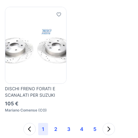
DISCHI FRENO FORATI E
SCANALATI PER SUZUKI
105 €
Mariano Comense
(
CO
)
1
2
3
4
5