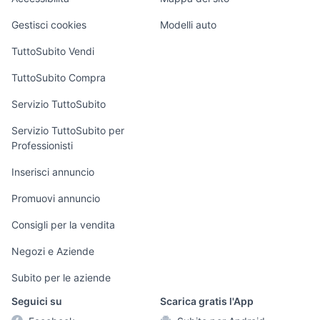
Loft, mansarde e
Veicoli commerciali
altro
Gestisci cookies
Modelli auto
Case vacanza
TuttoSubito Vendi
Uffici e Locali
TuttoSubito Compra
commerciali
Servizio TuttoSubito
elettronica
per la casa e la
sports e hobby
Servizio TuttoSubito per
persona
Professionisti
Informatica
Animali
Arredamento e
Inserisci annuncio
Console e
Accessori per
Casalinghi
Videogiochi
animali
Promuovi annuncio
Elettrodomestici
Audio/Video
Musica e Film
Consigli per la vendita
Giardino e Fai da
Fotografia
Libri e Riviste
te
Negozi e Aziende
Telefonia
Strumenti Musicali
Abbigliamento e
Subito per le aziende
Accessori
Sports
Seguici su
Scarica gratis l'App
Tutto per i bambini