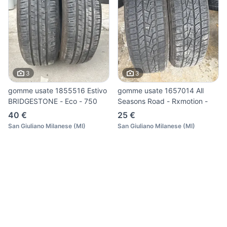
3
3
gomme usate 1855516 Estivo
gomme usate 1657014 All
BRIDGESTONE - Eco - 750
Seasons Road - Rxmotion -
40 €
25 €
San Giuliano Milanese
(
MI
)
San Giuliano Milanese
(
MI
)