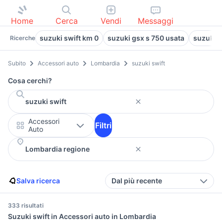
Home
Cerca
Vendi
Messaggi
suzuki swift km 0
suzuki gsx s 750 usata
suzuki j
Ricerche
Subito
Accessori auto
Lombardia
suzuki swift
Cosa cerchi?
Accessori
Filtri
Auto
Salva ricerca
Dal più recente
333 risultati
Suzuki swift in Accessori auto in Lombardia