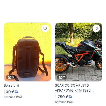
3
2
Borsa givi
SCARICO COMPLETO
AKRAPOVIC KTM 1390
100 €
SUPERDUKE R
1.750 €
Saronno
(
VA
)
Saronno
(
VA
)