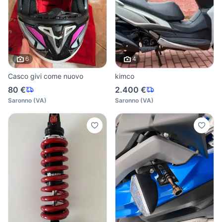
6
4
Casco givi come nuovo
kimco
80 €
2.400 €
Saronno
(
VA
)
Saronno
(
VA
)