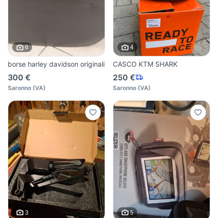
6
4
borse harley davidson originali
CASCO KTM SHARK
300 €
250 €
Saronno
(
VA
)
Saronno
(
VA
)
3
5