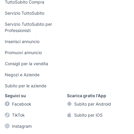
TuttoSubito Compra
commerciali
Servizio TuttoSubito
elettronica
per la casa e la
sports e hobby
Servizio TuttoSubito per
persona
Professionisti
Informatica
Animali
Arredamento e
Inserisci annuncio
Console e
Accessori per
Casalinghi
Videogiochi
animali
Promuovi annuncio
Elettrodomestici
Audio/Video
Musica e Film
Consigli per la vendita
Giardino e Fai da
Fotografia
Libri e Riviste
te
Negozi e Aziende
Telefonia
Strumenti Musicali
Abbigliamento e
Subito per le aziende
Accessori
Sports
Seguici su
Scarica gratis l'App
Tutto per i bambini
Facebook
Subito per Android
Biciclette
TikTok
Subito per iOS
Collezionismo
Instagram