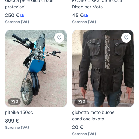
Giacca pelle Giudici con
RADIKAL RK310S Blocca
protezioni
Disco per Moto
250 €
45 €
Saronno
(
VA
)
Saronno
(
VA
)
3
6
pitbike 150cc
giubotto moto buone
condione lavata
899 €
20 €
Saronno
(
VA
)
Saronno
(
VA
)