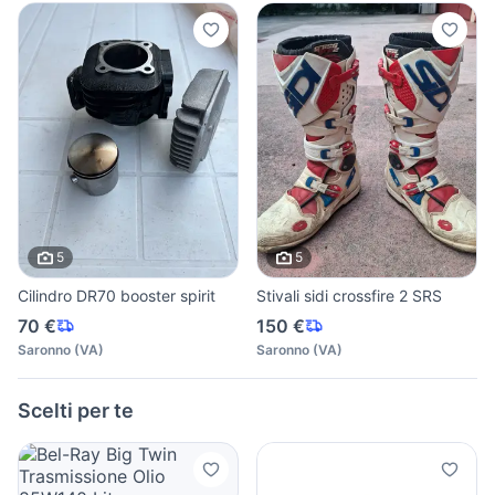
5
5
Cilindro DR70 booster spirit
Stivali sidi crossfire 2 SRS
70 €
150 €
Saronno
(
VA
)
Saronno
(
VA
)
Scelti per te