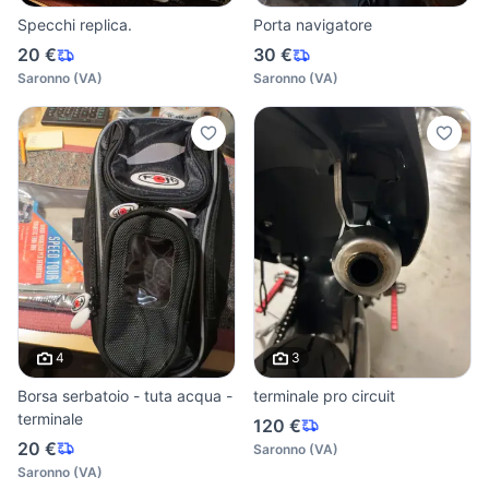
Specchi replica.
Porta navigatore
20 €
30 €
Saronno
(
VA
)
Saronno
(
VA
)
4
3
Borsa serbatoio - tuta acqua -
terminale pro circuit
terminale
120 €
20 €
Saronno
(
VA
)
Saronno
(
VA
)