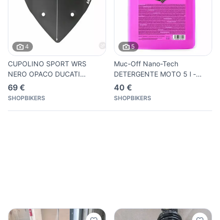
4
5
CUPOLINO SPORT WRS
Muc-Off Nano-Tech
NERO OPACO DUCATI
DETERGENTE MOTO 5 l -
MULTISTRADA
Spray 667
69 €
40 €
SHOPBIKERS
SHOPBIKERS