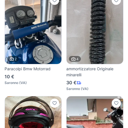
2
4
Paracolpi Bmw Motorrad
ammortizzatore Originale
minarelli
10 €
30 €
Saronno
(
VA
)
Saronno
(
VA
)