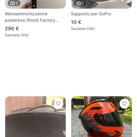
3
2
Monoammortizzatore
Supporto per GoPro
posteriore Shock Factory
10 €
rosso
290 €
Saronno
(
VA
)
Saronno
(
VA
)