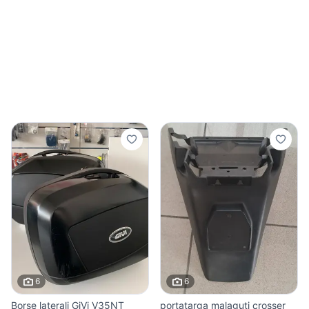
6
6
Borse laterali GiVi V35NT
portatarga malaguti crosser