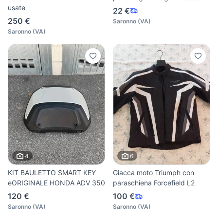
usate
22 €
250 €
Saronno
(
VA
)
Saronno
(
VA
)
4
6
KIT BAULETTO SMART KEY
Giacca moto Triumph con
eORIGINALE HONDA ADV 350
paraschiena Forcefield L2
120 €
100 €
Saronno
(
VA
)
Saronno
(
VA
)