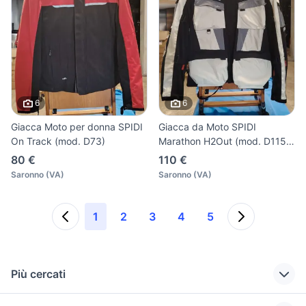
6
6
Giacca Moto per donna SPIDI
Giacca da Moto SPIDI
On Track (mod. D73)
Marathon H2Out (mod. D115)
—
80 €
110 €
Saronno
(
VA
)
Saronno
(
VA
)
1
2
3
4
5
Più cercati
Correlati
Richerche simili
Suggerimenti