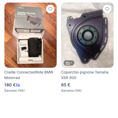
7
Cradle ConnectedRide BMW
Coperchio pignone Yamaha
Motorrad
XSR 900
180 €
65 €
Saronno
(
VA
)
Saronno
(
VA
)