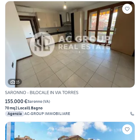
15
SARONNO - BILOCALE IN VIA TORRES
155.000 €
Saronno
(
VA
)
70 mq
2 Locali
1 Bagno
Agenzia
AC-GROUP IMMOBILIARE