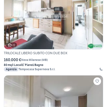
22
TRILOCALE LIBERO SUBITO CON DUE BOX
160.000 €
Nova Milanese
(
MB
)
80 mq
3 Locali
1° Piano
1 Bagno
Agenzia
Tempocasa Supernova S.r.l.