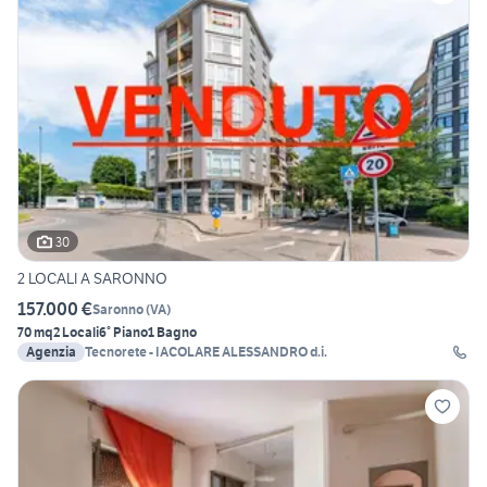
30
2 LOCALI A SARONNO
157.000 €
Saronno
(
VA
)
70 mq
2 Locali
6° Piano
1 Bagno
Agenzia
Tecnorete - IACOLARE ALESSANDRO d.i.