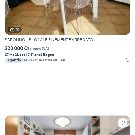
20
SARONNO - BILOCALE FINEMENTE ARREDATO
220.000 €
Saronno
(
VA
)
67 mq
2 Locali
2° Piano
1 Bagno
Agenzia
AC-GROUP IMMOBILIARE