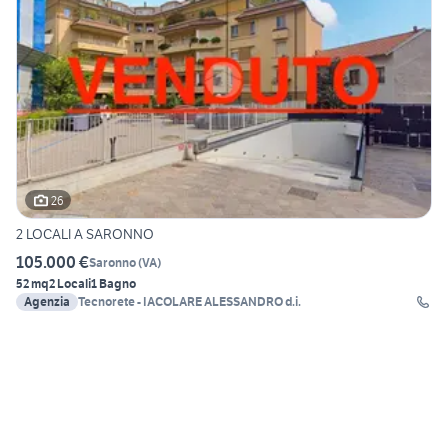
26
2 LOCALI A SARONNO
105.000 €
Saronno
(
VA
)
52 mq
2 Locali
1 Bagno
Agenzia
Tecnorete - IACOLARE ALESSANDRO d.i.