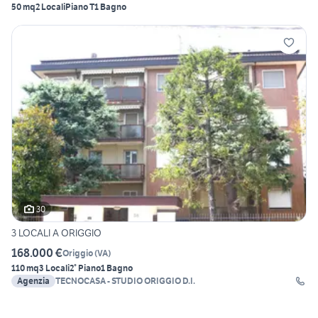
50 mq
2 Locali
Piano T
1 Bagno
30
3 LOCALI A ORIGGIO
168.000 €
Origgio
(
VA
)
110 mq
3 Locali
2° Piano
1 Bagno
Agenzia
TECNOCASA - STUDIO ORIGGIO D.I.