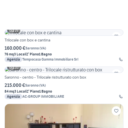
25
Trilocale con box e cantina
160.000 €
Saronno
(
VA
)
76 mq
3 Locali
2° Piano
1 Bagno
Agenzia
Tempocasa Gamma Immobiliare Srl
20
Saronno - centro - Trilocale ristrutturato con box
215.000 €
Saronno
(
VA
)
84 mq
3 Locali
2° Piano
1 Bagno
Agenzia
AC-GROUP IMMOBILIARE