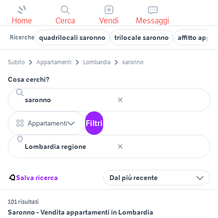
Home
Cerca
Vendi
Messaggi
quadrilocali saronno
trilocale saronno
affitto app
Ricerche
Subito
Appartamenti
Lombardia
saronno
Cosa cerchi?
Filtri
Appartamenti
Salva ricerca
Dal più recente
101 risultati
Saronno - Vendita appartamenti in Lombardia