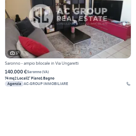
17
Saronno - ampio bilocale in Via Ungaretti
140.000 €
Saronno
(
VA
)
74 mq
2 Locali
2° Piano
1 Bagno
Agenzia
AC-GROUP IMMOBILIARE