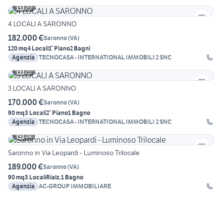
20
4 LOCALI A SARONNO
182.000 €
Saronno
(
VA
)
120 mq
4 Locali
1° Piano
2 Bagni
Agenzia
TECNOCASA - INTERNATIONAL IMMOBILI 2 SNC
22
3 LOCALI A SARONNO
170.000 €
Saronno
(
VA
)
90 mq
3 Locali
2° Piano
1 Bagno
Agenzia
TECNOCASA - INTERNATIONAL IMMOBILI 2 SNC
24
Saronno in Via Leopardi - Luminoso Trilocale
189.000 €
Saronno
(
VA
)
90 mq
3 Locali
Rialz.
1 Bagno
Agenzia
AC-GROUP IMMOBILIARE