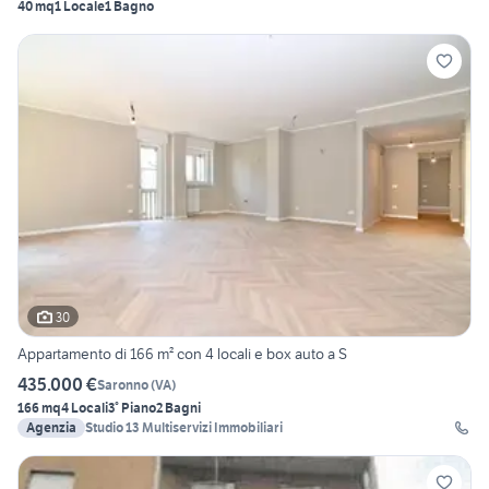
40 mq
1 Locale
1 Bagno
30
Appartamento di 166 m² con 4 locali e box auto a S
435.000 €
Saronno
(
VA
)
166 mq
4 Locali
3° Piano
2 Bagni
Agenzia
Studio 13 Multiservizi Immobiliari