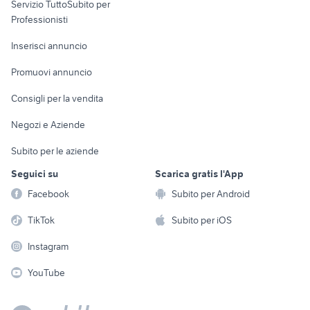
Servizio TuttoSubito per
persona
Informatica
Animali
Professionisti
Arredamento e
Console e
Accessori per
Casalinghi
Inserisci annuncio
Videogiochi
animali
Elettrodomestici
Promuovi annuncio
Audio/Video
Musica e Film
Giardino e Fai da te
Consigli per la vendita
Fotografia
Libri e Riviste
Abbigliamento e
Negozi e Aziende
Telefonia
Strumenti Musicali
Accessori
Subito per le aziende
Sports
Tutto per i bambini
Seguici su
Scarica gratis l'App
Biciclette
Facebook
Subito per Android
Collezionismo
TikTok
Subito per iOS
Instagram
YouTube