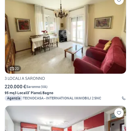
20
3 LOCALI A SARONNO
220.000 €
Saronno
(
VA
)
95 mq
3 Locali
3° Piano
1 Bagno
Agenzia
TECNOCASA - INTERNATIONAL IMMOBILI 2 SNC