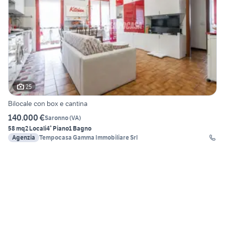
25
Bilocale con box e cantina
140.000 €
Saronno
(
VA
)
58 mq
2 Locali
4° Piano
1 Bagno
Agenzia
Tempocasa Gamma Immobiliare Srl