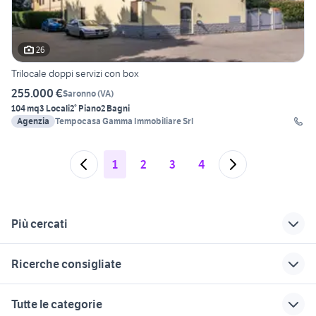
26
Trilocale doppi servizi con box
255.000 €
Saronno
(
VA
)
104 mq
3 Locali
2° Piano
2 Bagni
Agenzia
Tempocasa Gamma Immobiliare Srl
1
2
3
4
Più cercati
Correlati
Richerche simili
Suggerimenti
Ricerche consigliate
affitto appartamenti
vendita terreni
affitti imola
dragona Lazio
LAquila provincia
vendesi forio
immobili in vendita ascoli piceno
case in affitto
Tutte le categorie
case in affitto
ville in vendita
piemonte
appartamenti in vendita