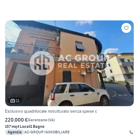
21
Esclusivo quadrilocale ristrutturato senza spese c
220.000 €
Gerenzano
(
VA
)
157 mq
4 Locali
1 Bagno
Agenzia
AC-GROUP IMMOBILIARE