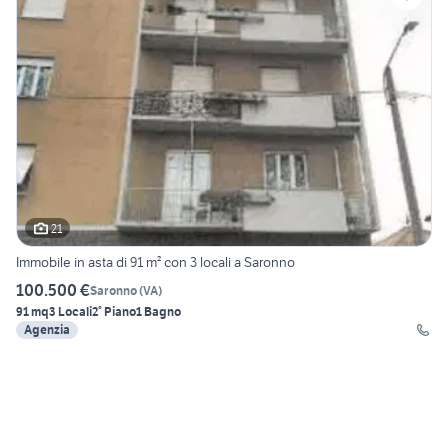
21
Immobile in asta di 91 m² con 3 locali a Saronno
100.500 €
Saronno
(
VA
)
91 mq
3 Locali
2° Piano
1 Bagno
Agenzia