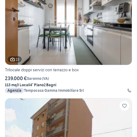
23
Trilocale doppi servizi con terrazzo e box
239.000 €
Saronno
(
VA
)
113 mq
3 Locali
4° Piano
2 Bagni
Agenzia
Tempocasa Gamma Immobiliare Srl