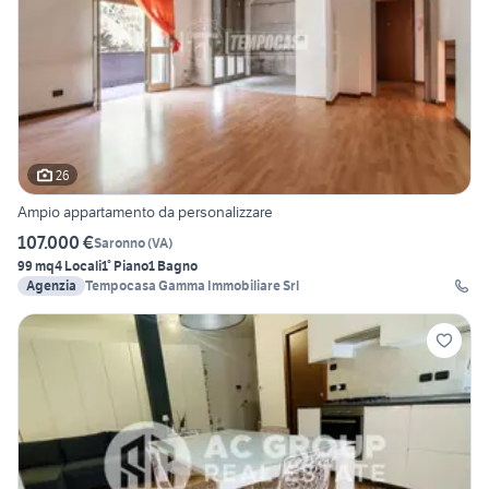
26
Ampio appartamento da personalizzare
107.000 €
Saronno
(
VA
)
99 mq
4 Locali
1° Piano
1 Bagno
Agenzia
Tempocasa Gamma Immobiliare Srl