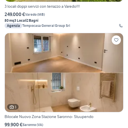
3 locali doppi servizi con terrazzo a Varedo!!!
249.000 €
Varedo
(
MB
)
80 mq
3 Locali
2 Bagni
Agenzia
Tempocasa General Group Srl
3
Bilocale Nuovo Zona Stazione Saronno- Stuupendo
99.900 €
Saronno
(
VA
)