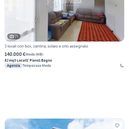
25
3 locali con box, cantina, solaio e orto assegnato
140.000 €
Meda
(
MB
)
82 mq
3 Locali
1° Piano
1 Bagno
Agenzia
Tempocasa Meda