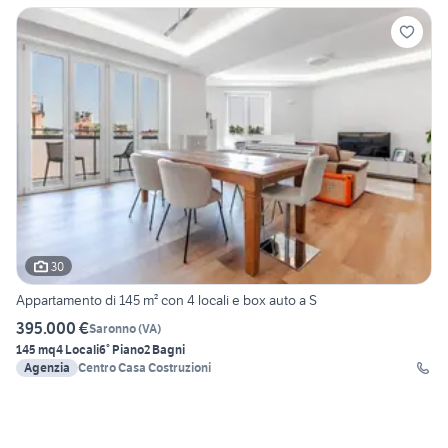
30
Appartamento di 145 m² con 4 locali e box auto a S
395.000 €
Saronno
(
VA
)
145 mq
4 Locali
6° Piano
2 Bagni
Agenzia
Centro Casa Costruzioni