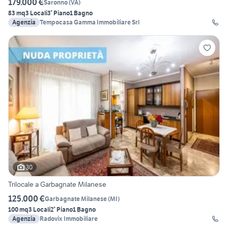
179.000 €
Saronno
(
VA
)
83 mq
3 Locali
3° Piano
1 Bagno
Agenzia
Tempocasa Gamma Immobiliare Srl
30
Trilocale a Garbagnate Milanese
125.000 €
Garbagnate Milanese
(
MI
)
100 mq
3 Locali
2° Piano
1 Bagno
Agenzia
Radovix Immobiliare