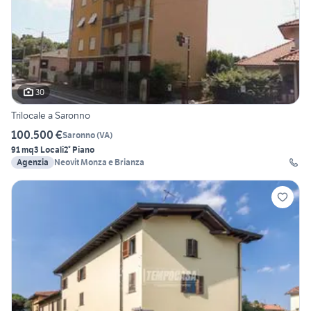
30
Trilocale a Saronno
100.500 €
Saronno
(
VA
)
91 mq
3 Locali
2° Piano
Agenzia
Neovit Monza e Brianza