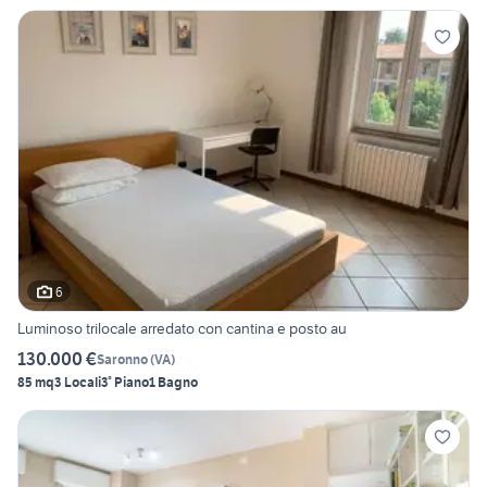
6
Luminoso trilocale arredato con cantina e posto au
130.000 €
Saronno
(
VA
)
85 mq
3 Locali
3° Piano
1 Bagno