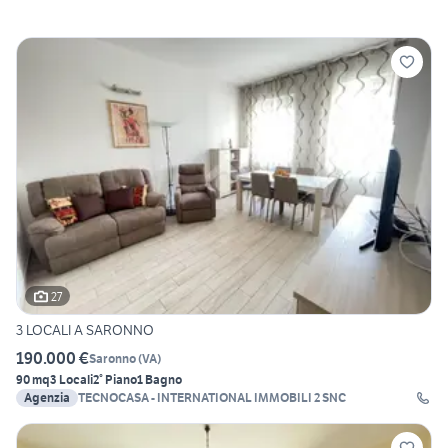
27
3 LOCALI A SARONNO
190.000 €
Saronno
(
VA
)
90 mq
3 Locali
2° Piano
1 Bagno
Agenzia
TECNOCASA - INTERNATIONAL IMMOBILI 2 SNC