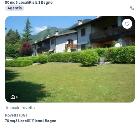
80 mq
3 Locali
Rialz.
1 Bagno
Agenzia
6
Trilocale rovetta
Rovetta
(
BG
)
70 mq
3 Locali
1° Piano
1 Bagno