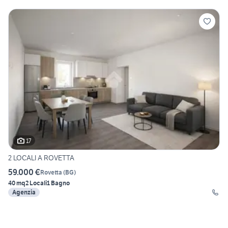
17
2 LOCALI A ROVETTA
59.000 €
Rovetta
(
BG
)
40 mq
2 Locali
1 Bagno
Agenzia