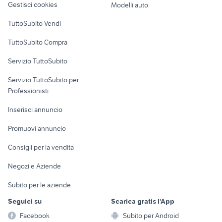
appartamenti
Gestisci cookies
Modelli auto
botticino
Case vacanza
TuttoSubito Vendi
Uffici e Locali
TuttoSubito Compra
commerciali
Servizio TuttoSubito
elettronica
per la casa e la
sports e hobby
Servizio TuttoSubito per
persona
Informatica
Animali
Professionisti
Arredamento e
Console e
Accessori per
Casalinghi
Inserisci annuncio
Videogiochi
animali
Elettrodomestici
Promuovi annuncio
Audio/Video
Musica e Film
Giardino e Fai da te
Consigli per la vendita
Fotografia
Libri e Riviste
Abbigliamento e
Negozi e Aziende
Telefonia
Strumenti Musicali
Accessori
Subito per le aziende
Sports
Tutto per i bambini
Seguici su
Scarica gratis l'App
Biciclette
Facebook
Subito per Android