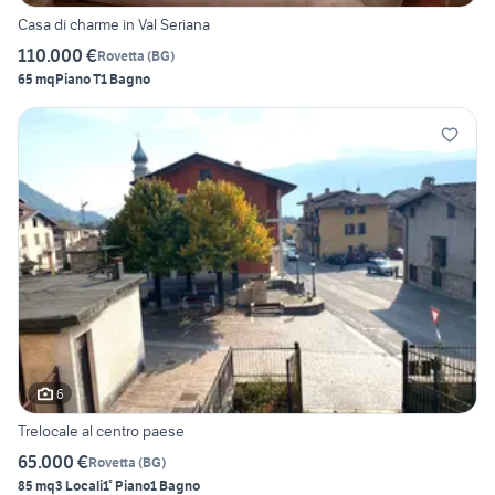
Casa di charme in Val Seriana
110.000 €
Rovetta
(
BG
)
65 mq
Piano T
1 Bagno
6
Trelocale al centro paese
65.000 €
Rovetta
(
BG
)
85 mq
3 Locali
1° Piano
1 Bagno