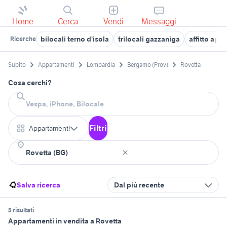
Home
Cerca
Vendi
Messaggi
bilocali terno d'isola
trilocali gazzaniga
affitto app
Ricerche
Subito
Appartamenti
Lombardia
Bergamo (Prov)
Rovetta
Cosa cerchi?
Filtri
Appartamenti
Salva ricerca
Dal più recente
5 risultati
Appartamenti in vendita a Rovetta