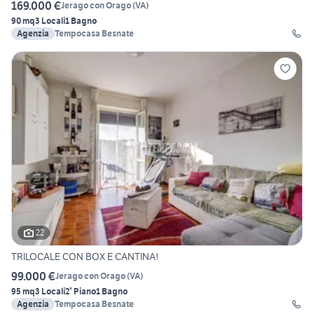
169.000 €
Jerago con Orago
(
VA
)
90 mq
3 Locali
1 Bagno
Agenzia
Tempocasa Besnate
22
TRILOCALE CON BOX E CANTINA!
99.000 €
Jerago con Orago
(
VA
)
95 mq
3 Locali
2° Piano
1 Bagno
Agenzia
Tempocasa Besnate