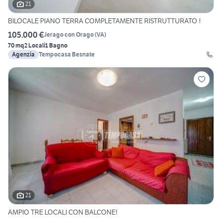
21
BILOCALE PIANO TERRA COMPLETAMENTE RISTRUTTURATO !
105.000 €
Jerago con Orago
(
VA
)
70 mq
2 Locali
1 Bagno
Agenzia
Tempocasa Besnate
21
AMPIO TRE LOCALI CON BALCONE!