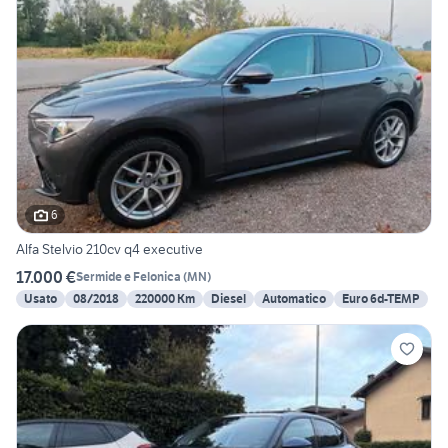
6
Alfa Stelvio 210cv q4 executive
17.000 €
Sermide e Felonica
(
MN
)
Usato
08/2018
220000 Km
Diesel
Automatico
Euro 6d-TEMP