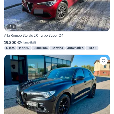
6
Alfa Romeo Stelvio 2.0 Turbo Super Q4
19.800 €
Milano
(
MI
)
Usato
11/2017
50000 Km
Benzina
Automatico
Euro 6