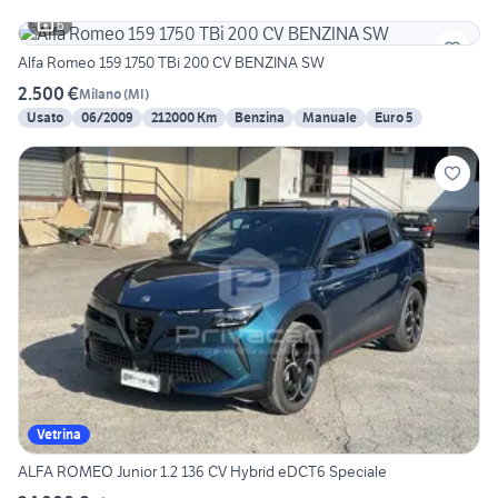
6
Alfa Romeo 159 1750 TBi 200 CV BENZINA SW
2.500 €
Milano
(
MI
)
Usato
06/2009
212000 Km
Benzina
Manuale
Euro 5
Vetrina
ALFA ROMEO Junior 1.2 136 CV Hybrid eDCT6 Speciale