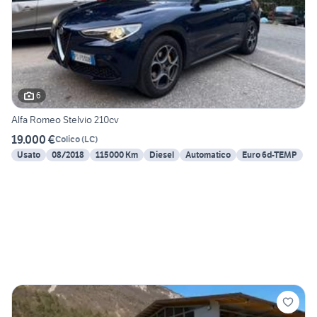
6
Alfa Romeo Stelvio 210cv
19.000 €
Colico
(
LC
)
Usato
08/2018
115000 Km
Diesel
Automatico
Euro 6d-TEMP