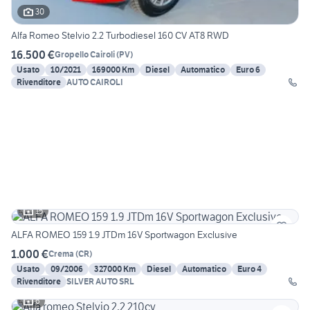
30
Alfa Romeo Stelvio 2.2 Turbodiesel 160 CV AT8 RWD
16.500 €
Gropello Cairoli
(
PV
)
Usato
10/2021
169000 Km
Diesel
Automatico
Euro 6
Rivenditore
AUTO CAIROLI
15
ALFA ROMEO 159 1.9 JTDm 16V Sportwagon Exclusive
1.000 €
Crema
(
CR
)
Usato
09/2006
327000 Km
Diesel
Automatico
Euro 4
Rivenditore
SILVER AUTO SRL
6