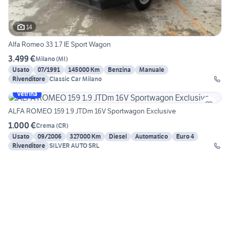
14
Alfa Romeo 33 1.7 IE Sport Wagon
3.499 €
Milano
(
MI
)
Usato
07/1991
145000 Km
Benzina
Manuale
Rivenditore
Classic Car Milano
Vetrina
ALFA ROMEO 159 1.9 JTDm 16V Sportwagon Exclusive
1.000 €
Crema
(
CR
)
Usato
09/2006
327000 Km
Diesel
Automatico
Euro 4
Rivenditore
SILVER AUTO SRL