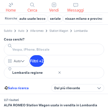
Home
Cerca
Vendi
Messaggi
auto usate lecco
seriate
nissan milano e provincia
Ricerche
Subito
Auto
Alfa romeo
Station Wagon
Lombardia
Cosa cerchi?
Filtri +2
Auto
Salva ricerca
Dal più rilevante
117 risultati
ALFA ROMEO Station Wagon usata in vendita in Lombardia