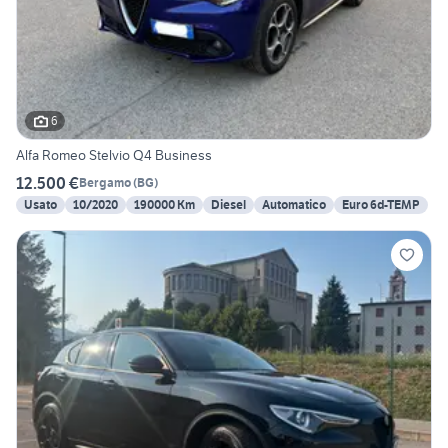
6
Alfa Romeo Stelvio Q4 Business
12.500 €
Bergamo
(
BG
)
Usato
10/2020
190000 Km
Diesel
Automatico
Euro 6d-TEMP