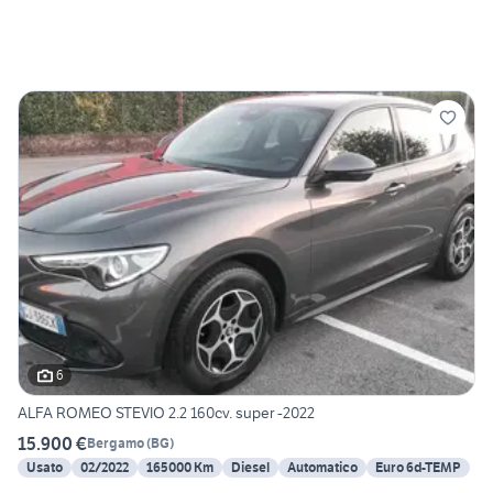
6
ALFA ROMEO STEVIO 2.2 160cv. super -2022
15.900 €
Bergamo
(
BG
)
Usato
02/2022
165000 Km
Diesel
Automatico
Euro 6d-TEMP