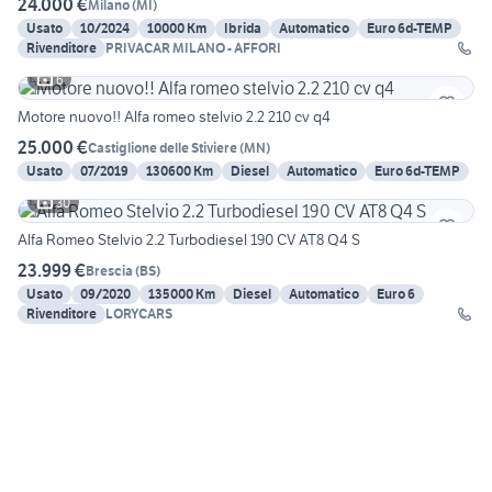
24.000 €
Milano
(
MI
)
Usato
10/2024
10000 Km
Ibrida
Automatico
Euro 6d-TEMP
Rivenditore
PRIVACAR MILANO - AFFORI
6
Motore nuovo!! Alfa romeo stelvio 2.2 210 cv q4
25.000 €
Castiglione delle Stiviere
(
MN
)
Usato
07/2019
130600 Km
Diesel
Automatico
Euro 6d-TEMP
30
Alfa Romeo Stelvio 2.2 Turbodiesel 190 CV AT8 Q4 S
23.999 €
Brescia
(
BS
)
Usato
09/2020
135000 Km
Diesel
Automatico
Euro 6
Rivenditore
LORYCARS