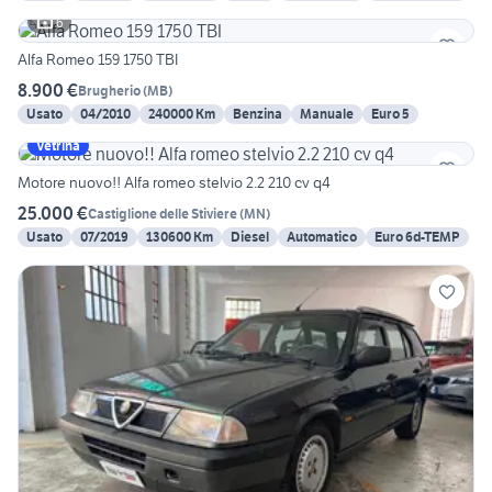
6
Alfa Romeo 159 1750 TBI
8.900 €
Brugherio
(
MB
)
Usato
04/2010
240000 Km
Benzina
Manuale
Euro 5
Vetrina
Motore nuovo!! Alfa romeo stelvio 2.2 210 cv q4
25.000 €
Castiglione delle Stiviere
(
MN
)
Usato
07/2019
130600 Km
Diesel
Automatico
Euro 6d-TEMP