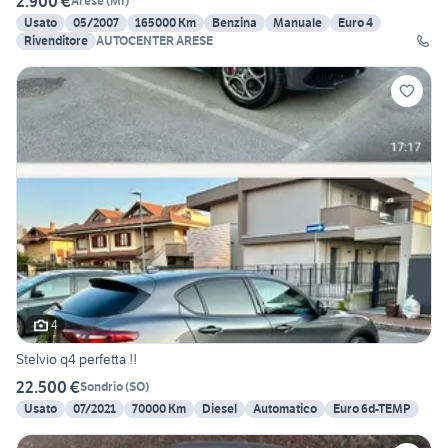
2.900 €
Arese
(
MI
)
Usato
05/2007
165000 Km
Benzina
Manuale
Euro 4
Rivenditore
AUTOCENTER ARESE
4
Stelvio q4 perfetta !!
22.500 €
Sondrio
(
SO
)
Usato
07/2021
70000 Km
Diesel
Automatico
Euro 6d-TEMP