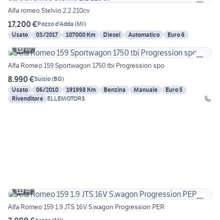
Alfa romeo Stelvio 2.2 210cv
17.200 €
Pozzo d'Adda
(
MI
)
Usato
03/2017
107000 Km
Diesel
Automatico
Euro 6
20
Alfa Romeo 159 Sportwagon 1750 tbi Progression spo
8.990 €
Suisio
(
BG
)
Usato
06/2010
191998 Km
Benzina
Manuale
Euro 5
Rivenditore
ELLEMOTORS
15
Alfa Romeo 159 1.9 JTS 16V S.wagon Progression PER