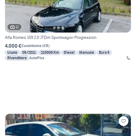
12
Alfa Romeo 159 2.0 JTDm Sportwagon Progression
4.000 €
Castelleone
(
CR
)
Usato
09/2011
210000 Km
Diesel
Manuale
Euro 5
Rivenditore
AutoPlus