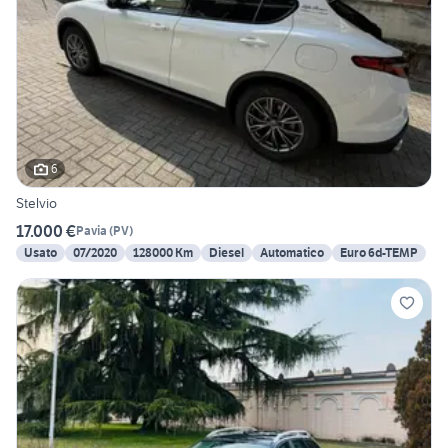
6
Stelvio
17.000 €
Pavia
(
PV
)
Usato
07/2020
128000 Km
Diesel
Automatico
Euro 6d-TEMP