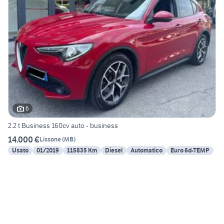
6
2.2 t Business 160cv auto - business
14.000 €
Lissone
(
MB
)
Usato
01/2019
115835 Km
Diesel
Automatico
Euro 6d-TEMP