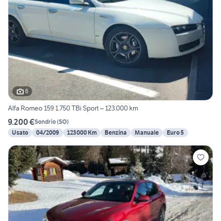
6
Alfa Romeo 159 1.750 TBi Sport – 123.000 km
9.200 €
Sondrio
(
SO
)
Usato
04/2009
123000 Km
Benzina
Manuale
Euro 5