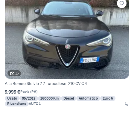
16
Alfa Romeo Stelvio 2.2 Turbodiesel 210 CV Q4
9.999 €
Pavia
(
PV
)
Usato
05/2019
260000 Km
Diesel
Automatico
Euro 6
Rivenditore
AUTO 1