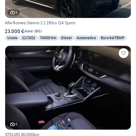
6
Alfa Romeo Stelvio 2.2 190cv Q4 Sprint
23.000 €
Alme'
(
BG
)
Usato
12/2021
74000 Km
Diesel
Automatico
Euro 6d-TEMP
6
STELVIO 80.000km