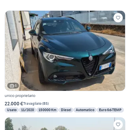
6
unico proprietario
22.000 €
Travagliato
(
BS
)
Usato
11/2020
150000 Km
Diesel
Automatico
Euro 6d-TEMP