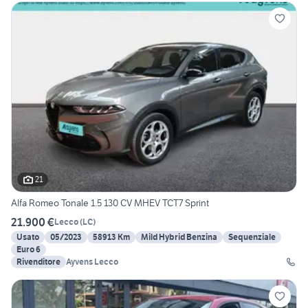
21
Alfa Romeo Tonale 1.5 130 CV MHEV TCT7 Sprint
21.900 €
Lecco
(
LC
)
Usato
05/2023
58913 Km
Mild Hybrid Benzina
Sequenziale
Euro 6
Rivenditore
Ayvens Lecco