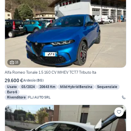
18
Alfa Romeo Tonale 1.5 160 CV MHEV TCT7 Tributo Ita
29.600 €
Ardesio
(
BG
)
Usato
03/2024
20643 Km
Mild Hybrid Benzina
Sequenziale
Euro 6
Rivenditore
FLJ AUTO SRL