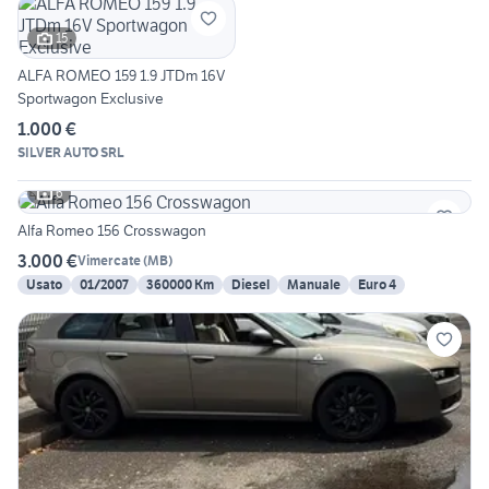
15
ALFA ROMEO 159 1.9 JTDm 16V
Sportwagon Exclusive
1.000 €
SILVER AUTO SRL
6
Alfa Romeo 156 Crosswagon
3.000 €
Vimercate
(
MB
)
Usato
01/2007
360000 Km
Diesel
Manuale
Euro 4