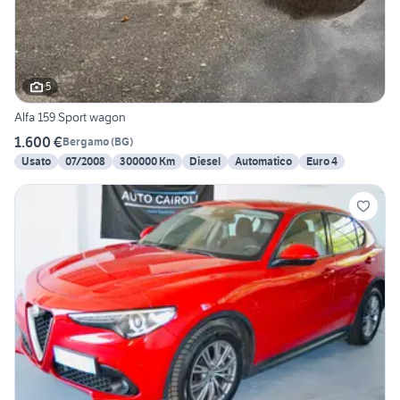
5
Alfa 159 Sport wagon
1.600 €
Bergamo
(
BG
)
Usato
07/2008
300000 Km
Diesel
Automatico
Euro 4