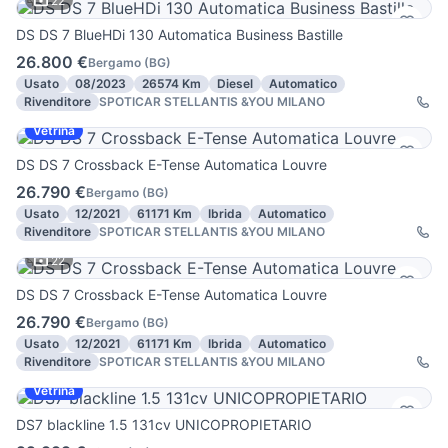
22
DS DS 7 BlueHDi 130 Automatica Business Bastille
26.800 €
Bergamo
(
BG
)
Usato
08/2023
26574 Km
Diesel
Automatico
Rivenditore
SPOTICAR STELLANTIS &YOU MILANO
Vetrina
DS DS 7 Crossback E-Tense Automatica Louvre
26.790 €
Bergamo
(
BG
)
Usato
12/2021
61171 Km
Ibrida
Automatico
Rivenditore
SPOTICAR STELLANTIS &YOU MILANO
22
DS DS 7 Crossback E-Tense Automatica Louvre
26.790 €
Bergamo
(
BG
)
Usato
12/2021
61171 Km
Ibrida
Automatico
Rivenditore
SPOTICAR STELLANTIS &YOU MILANO
Vetrina
DS7 blackline 1.5 131cv UNICOPROPIETARIO