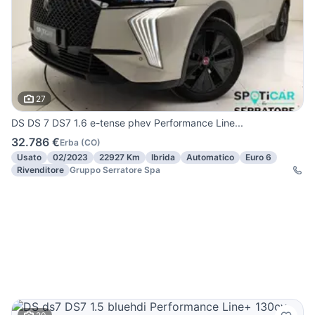
27
DS DS 7 DS7 1.6 e-tense phev Performance Line...
32.786 €
Erba
(
CO
)
Usato
02/2023
22927 Km
Ibrida
Automatico
Euro 6
Rivenditore
Gruppo Serratore Spa