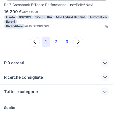
Ds 7 Crossback E-Tense Performance Line*Pelle*Navi
16.200 €
Como
(
CO
)
Usato
09/2021
122000 Km
Mild Hybrid Benzina
Automatico
Euro 6
Rivenditore
ALIMOTORS SRL
1
2
3
Più cercati
Correlati
Richerche simili
Suggerimenti
Ricerche consigliate
auto Villa di Serio
auto grandinate
fiat doblo km 0
ford kuga bianca accessori
chatenet ch26 roma e
volkswagen
ritmo abarth 130
auto usate con
Tutte le categorie
auto
provincia
paderno dugnano
tc
gancio traino
puglia
mini cooper
automobile it auto
bmw x3 interni accessori auto
750 super tenere moto
motori
immobili
lavoro e servizi
brescia
pick up 4x4 usati
renault captur
fiat Meda
honda cr-v elegance navi
Subito
piemonte
opel astra a
usata sicilia
Auto
Appartamenti
Offerte di lavoro