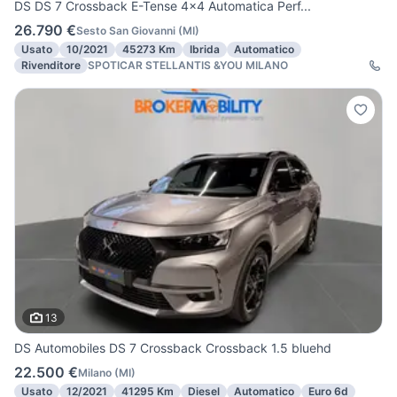
DS DS 7 Crossback E-Tense 4x4 Automatica Perf...
26.790 €
Sesto San Giovanni
(
MI
)
Usato
10/2021
45273 Km
Ibrida
Automatico
Rivenditore
SPOTICAR STELLANTIS &YOU MILANO
13
DS Automobiles DS 7 Crossback Crossback 1.5 bluehd
22.500 €
Milano
(
MI
)
Usato
12/2021
41295 Km
Diesel
Automatico
Euro 6d