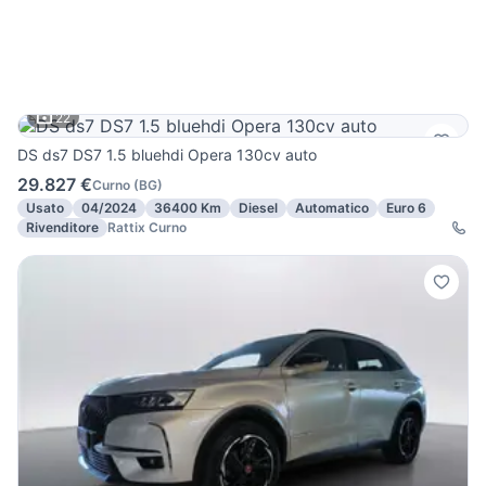
22
DS ds7 DS7 1.5 bluehdi Opera 130cv auto
29.827 €
Curno
(
BG
)
Usato
04/2024
36400 Km
Diesel
Automatico
Euro 6
Rivenditore
Rattix Curno