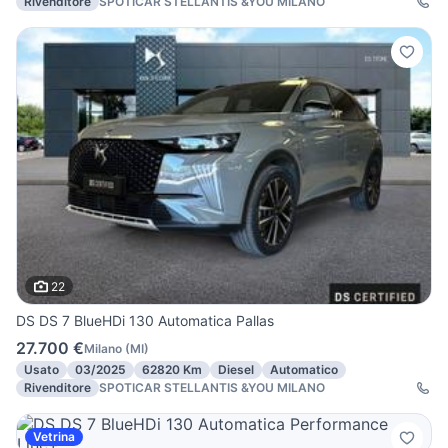
Rivenditore
SPOTICAR STELLANTIS &YOU MILANO
22
DS DS 7 BlueHDi 130 Automatica Pallas
27.700 €
Milano
(
MI
)
Usato
03/2025
62820 Km
Diesel
Automatico
Rivenditore
SPOTICAR STELLANTIS &YOU MILANO
Vetrina