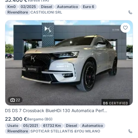
35.400 €
Varese
(
VA
)
Km0
02/2025
Diesel
Automatico
Euro 6
Rivenditore
CASTIGLIONI SRL
22
DS DS 7 Crossback BlueHDi 130 Automatica Perf...
22.300 €
Bergamo
(
BG
)
Usato
05/2021
61732 Km
Diesel
Automatico
Rivenditore
SPOTICAR STELLANTIS &YOU MILANO