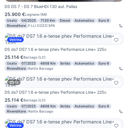
DS DS 7 - DS 7 BlueHDi 130 aut. Pallas
25.900 €
Legnano
(
MI
)
Usato
04/2025
7130 Km
Diesel
Automatico
Euro 6
Rivenditore
F.LLI COZZI SPA
Vetrina
DS ds7 DS7 1.6 e-tense phev Performance Line+ 225c
25.114 €
Barzago
(
LC
)
Usato
07/2023
4808 Km
Ibrida
Automatico
Euro 6
Rivenditore
Rattix Barzago
19
DS ds7 DS7 1.6 e-tense phev Performance Line+ 225c
25.114 €
Barzago
(
LC
)
Usato
07/2023
4808 Km
Ibrida
Automatico
Euro 6
Rivenditore
Rattix Barzago
Vetrina