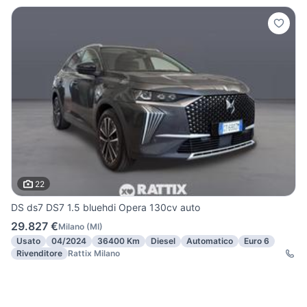
22
DS ds7 DS7 1.5 bluehdi Opera 130cv auto
29.827 €
Milano
(
MI
)
Usato
04/2024
36400 Km
Diesel
Automatico
Euro 6
Rivenditore
Rattix Milano