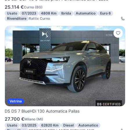
25.114 €
Curno
(
BG
)
Usato
07/2023
4808 Km
Ibrida
Automatico
Euro 6
Rivenditore
Rattix Curno
Vetrina
DS DS 7 BlueHDi 130 Automatica Pallas
27.700 €
Milano
(
MI
)
Usato
03/2025
62820 Km
Diesel
Automatico