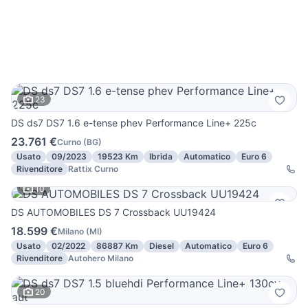
23
DS ds7 DS7 1.6 e-tense phev Performance Line+ 225c
23.761 €
Curno
(
BG
)
Usato
09/2023
19523 Km
Ibrida
Automatico
Euro 6
Rivenditore
Rattix Curno
10
DS AUTOMOBILES DS 7 Crossback UU19424
18.599 €
Milano
(
MI
)
Usato
02/2022
86887 Km
Diesel
Automatico
Euro 6
Rivenditore
Autohero Milano
20