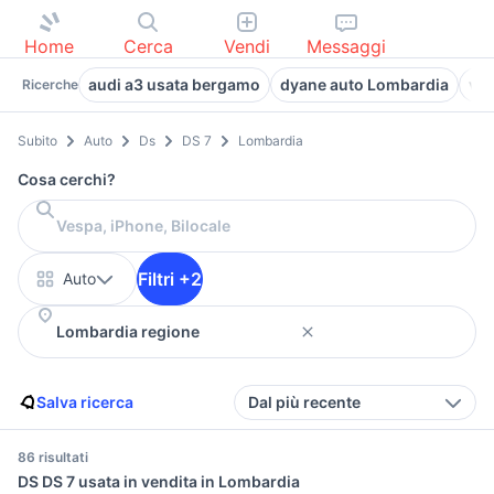
Home
Cerca
Vendi
Messaggi
audi a3 usata bergamo
dyane auto Lombardia
vol
Ricerche
Subito
Auto
Ds
DS 7
Lombardia
Cosa cerchi?
Filtri +2
Auto
Salva ricerca
Dal più recente
86 risultati
DS DS 7 usata in vendita in Lombardia