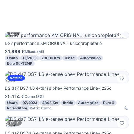
6
DS7 performance KM ORIGINALI unicopropietario
21.999 €
Milano
(
MI
)
Usato
12/2023
79000 Km
Diesel
Automatico
Euro 6d-TEMP
Vetrina
DS ds7 DS7 1.6 e-tense phev Performance Line+ 225c
25.114 €
Curno
(
BG
)
Usato
07/2023
4808 Km
Ibrida
Automatico
Euro 6
Rivenditore
Rattix Curno
19
DS ds7 DS7 1.6 e-tense phev Performance Line+ 225c