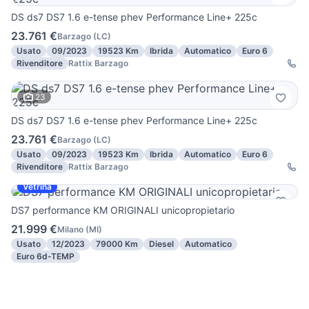
DS ds7 DS7 1.6 e-tense phev Performance Line+ 225c
23.761 €
Barzago
(
LC
)
Usato
09/2023
19523 Km
Ibrida
Automatico
Euro 6
Rivenditore
Rattix Barzago
23
DS ds7 DS7 1.6 e-tense phev Performance Line+ 225c
23.761 €
Barzago
(
LC
)
Usato
09/2023
19523 Km
Ibrida
Automatico
Euro 6
Rivenditore
Rattix Barzago
Vetrina
DS7 performance KM ORIGINALI unicopropietario
21.999 €
Milano
(
MI
)
Usato
12/2023
79000 Km
Diesel
Automatico
Euro 6d-TEMP