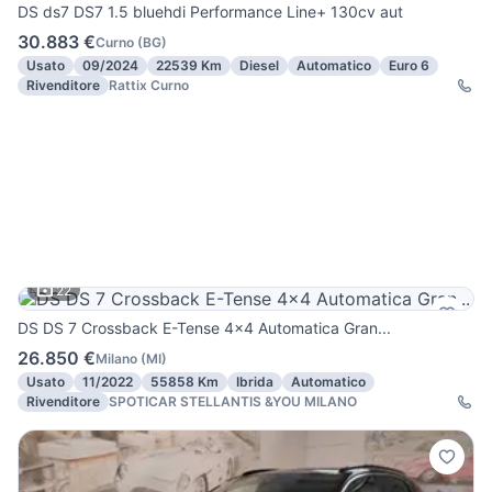
DS ds7 DS7 1.5 bluehdi Performance Line+ 130cv aut
30.883 €
Curno
(
BG
)
Usato
09/2024
22539 Km
Diesel
Automatico
Euro 6
Rivenditore
Rattix Curno
22
DS DS 7 Crossback E-Tense 4x4 Automatica Gran...
26.850 €
Milano
(
MI
)
Usato
11/2022
55858 Km
Ibrida
Automatico
Rivenditore
SPOTICAR STELLANTIS &YOU MILANO