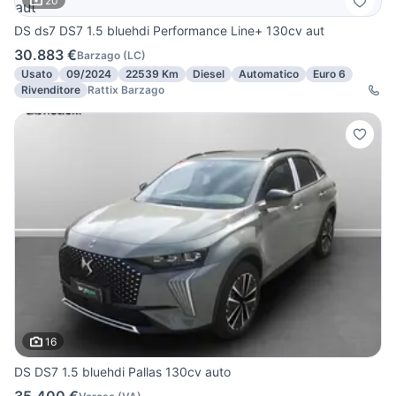
20
DS ds7 DS7 1.5 bluehdi Performance Line+ 130cv aut
30.883 €
Barzago
(
LC
)
Usato
09/2024
22539 Km
Diesel
Automatico
Euro 6
Rivenditore
Rattix Barzago
16
DS DS7 1.5 bluehdi Pallas 130cv auto