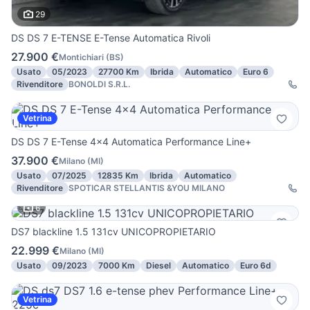
29
DS DS 7 E-TENSE E-Tense Automatica Rivoli
27.900 €
Montichiari
(
BS
)
Usato
05/2023
27700 Km
Ibrida
Automatico
Euro 6
Rivenditore
BONOLDI S.R.L.
Vetrina
DS DS 7 E-Tense 4x4 Automatica Performance Line+
37.900 €
Milano
(
MI
)
Usato
07/2025
12835 Km
Ibrida
Automatico
Rivenditore
SPOTICAR STELLANTIS &YOU MILANO
6
DS7 blackline 1.5 131cv UNICOPROPIETARIO
22.999 €
Milano
(
MI
)
Usato
09/2023
7000 Km
Diesel
Automatico
Euro 6d
Vetrina