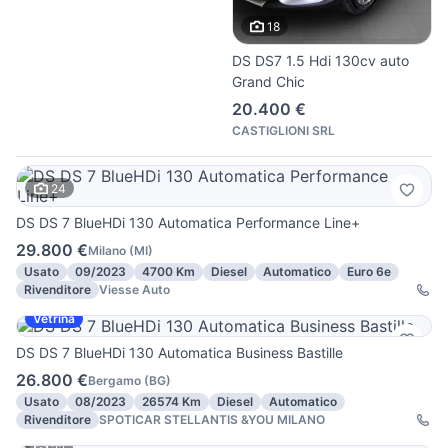
18
DS DS7 1.5 Hdi 130cv auto
Grand Chic
20.400 €
CASTIGLIONI SRL
24
DS DS 7 BlueHDi 130 Automatica Performance Line+
29.800 €
Milano
(
MI
)
Usato
09/2023
4700 Km
Diesel
Automatico
Euro 6e
Rivenditore
Viesse Auto
Vetrina
DS DS 7 BlueHDi 130 Automatica Business Bastille
26.800 €
Bergamo
(
BG
)
Usato
08/2023
26574 Km
Diesel
Automatico
Rivenditore
SPOTICAR STELLANTIS &YOU MILANO