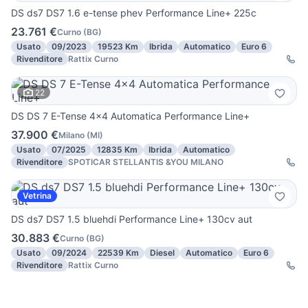
DS ds7 DS7 1.6 e-tense phev Performance Line+ 225c
23.761 €
Curno
(
BG
)
Usato
09/2023
19523 Km
Ibrida
Automatico
Euro 6
Rivenditore
Rattix Curno
22
DS DS 7 E-Tense 4x4 Automatica Performance Line+
37.900 €
Milano
(
MI
)
Usato
07/2025
12835 Km
Ibrida
Automatico
Rivenditore
SPOTICAR STELLANTIS &YOU MILANO
Vetrina
DS ds7 DS7 1.5 bluehdi Performance Line+ 130cv aut
30.883 €
Curno
(
BG
)
Usato
09/2024
22539 Km
Diesel
Automatico
Euro 6
Rivenditore
Rattix Curno