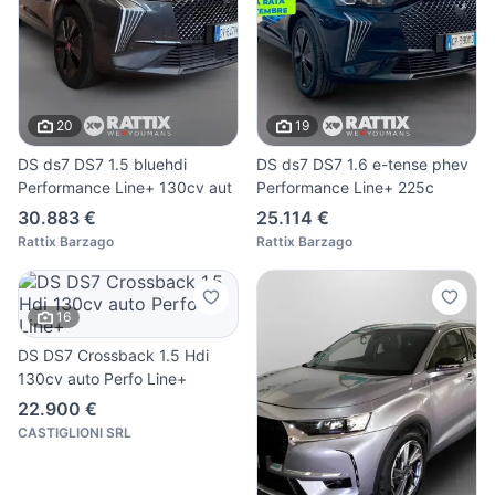
20
19
DS ds7 DS7 1.5 bluehdi
DS ds7 DS7 1.6 e-tense phev
Performance Line+ 130cv aut
Performance Line+ 225c
30.883 €
25.114 €
Rattix Barzago
Rattix Barzago
16
DS DS7 Crossback 1.5 Hdi
130cv auto Perfo Line+
22.900 €
CASTIGLIONI SRL