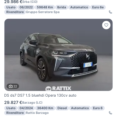
29.986 €
Erba
(
CO
)
Usato
06/2022
59648 Km
Ibrida
Automatico
Euro 6e
Rivenditore
Gruppo Serratore Spa
22
DS ds7 DS7 1.5 bluehdi Opera 130cv auto
29.827 €
Barzago
(
LC
)
Usato
04/2024
36400 Km
Diesel
Automatico
Euro 6
Rivenditore
Rattix Barzago