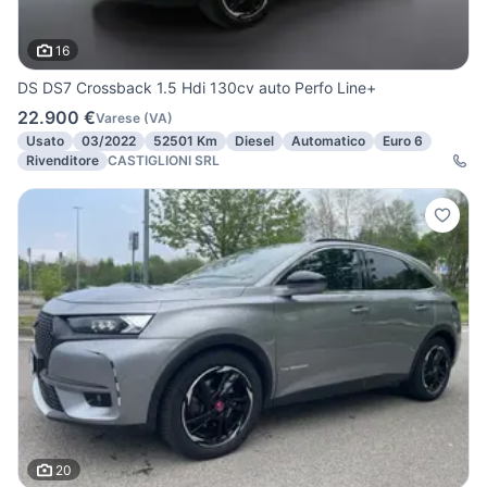
16
DS DS7 Crossback 1.5 Hdi 130cv auto Perfo Line+
22.900 €
Varese
(
VA
)
Usato
03/2022
52501 Km
Diesel
Automatico
Euro 6
Rivenditore
CASTIGLIONI SRL
20