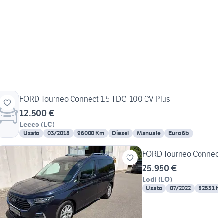
FORD Tourneo Connect 1.5 TDCi 100 CV Plus
12.500 €
Lecco
(
LC
)
Usato
03/2018
96000 Km
Diesel
Manuale
Euro 6b
FORD Tourneo Connec
25.950 €
Lodi
(
LO
)
Usato
07/2022
52531 