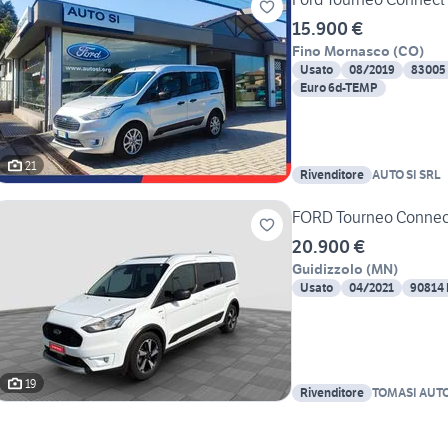
15.900 €
Fino Mornasco
(
CO
)
Usato
08/2019
83005
Euro 6d-TEMP
21
Rivenditore
AUTO SI SRL
FORD Tourneo Connect
20.900 €
Guidizzolo
(
MN
)
Usato
04/2021
90814
19
Rivenditore
TOMASI AUTO