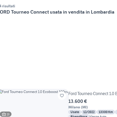
4 risultati
ORD Tourneo Connect usata in vendita in Lombardia
Ford Tourneo Connect 1.0 
13.600 €
Milano
(
MI
)
Usato
12/2022
13300 Km
19
Rivenditore
Viesse Auto