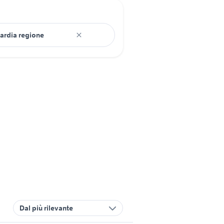
Dal più rilevante