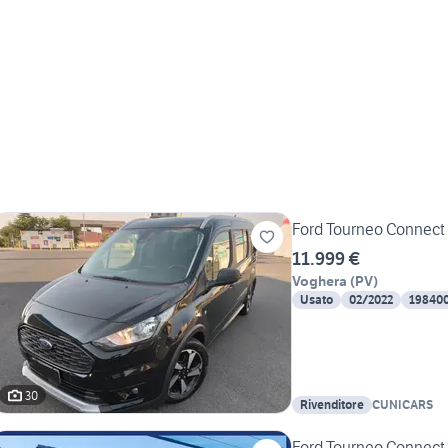
Ford Tourneo Connect 
11.999 €
Voghera
(
PV
)
Usato
02/2022
19840
30
Rivenditore
CUNICARS
Ford Tourneo Connect 