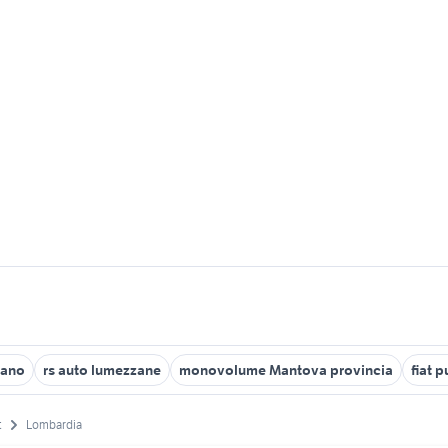
lano
rs auto lumezzane
monovolume Mantova provincia
fiat 
t
Lombardia