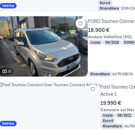
Euro 6
Vetrina
Rivenditore
DON CA
FORD Tourneo Connect
18.900 €
Andalo Valtellino
(
SO
)
Usato
09/2019
82000
30
Rivenditore
AUTO DELTA
Ford Tourneo Co
Active 1
19.990 €
Cernusco sul Nav
Usato
05/2022
Euro 6
Vetrina
Rivenditore
AUTO
SRL