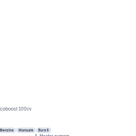
Ecoboost 100cv
Benzina
Manuale
Euro 5
Mostra numero