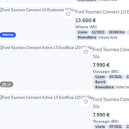
Ford Tourneo Connect 1.0 
13.600 €
Milano
(
MI
)
Usato
12/2022
13300 Km
Vetrina
Rivenditore
Viesse Auto
Ford Tourneo Conn
Sta
7.990 €
Gussago
(
BS
)
Usato
07/2021
2
Euro 6
30
Rivenditore
DON CA
Ford Tourneo Conn
Sta
7.990 €
Gussago
(
BS
)
Usato
07/2021
2