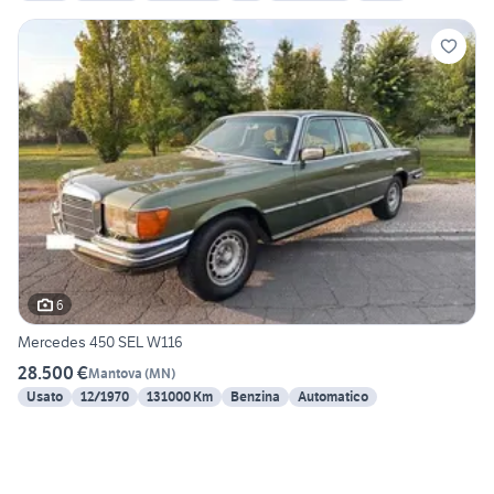
6
Mercedes 450 SEL W116
28.500 €
Mantova
(
MN
)
Usato
12/1970
131000 Km
Benzina
Automatico