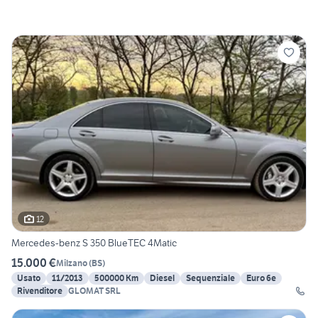
12
Mercedes-benz S 350 BlueTEC 4Matic
15.000 €
Milzano
(
BS
)
Usato
11/2013
500000 Km
Diesel
Sequenziale
Euro 6e
Rivenditore
GLOMAT SRL