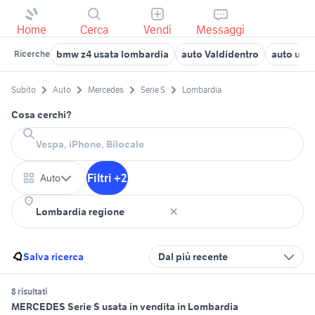
Home
Cerca
Vendi
Messaggi
bmw z4 usata lombardia
auto Valdidentro
auto usat
Ricerche
Subito
Auto
Mercedes
Serie S
Lombardia
Cosa cerchi?
Filtri +2
Auto
Salva ricerca
Dal più recente
8 risultati
MERCEDES Serie S usata in vendita in Lombardia