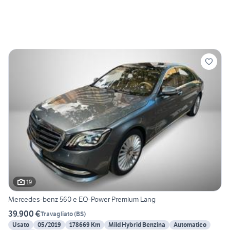
19
Mercedes-benz 560 e EQ-Power Premium Lang
39.900 €
Travagliato
(
BS
)
Usato
05/2019
178669 Km
Mild Hybrid Benzina
Automatico