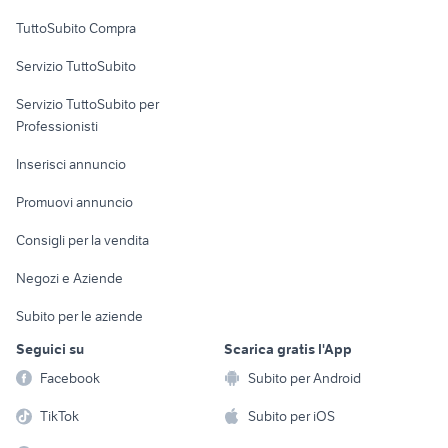
Uffici e Locali
TuttoSubito Compra
commerciali
Servizio TuttoSubito
elettronica
per la casa e la
sports e hobby
Servizio TuttoSubito per
persona
Informatica
Animali
Professionisti
Arredamento e
Console e
Accessori per
Casalinghi
Inserisci annuncio
Videogiochi
animali
Elettrodomestici
Promuovi annuncio
Audio/Video
Musica e Film
Giardino e Fai da te
Consigli per la vendita
Fotografia
Libri e Riviste
Abbigliamento e
Negozi e Aziende
Telefonia
Strumenti Musicali
Accessori
Subito per le aziende
Sports
Tutto per i bambini
Seguici su
Scarica gratis l'App
Biciclette
Facebook
Subito per Android
Collezionismo
TikTok
Subito per iOS