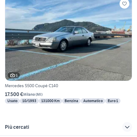
6
Mercedes S500 Coupé C140
17.500 €
Milano
(
MI
)
Usato
10/1993
131000 Km
Benzina
Automatico
Euro 1
Più cercati