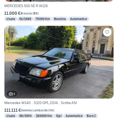
MERCEDES 500 SE R W126
11.000 €
Brescia
(
BS
)
Usato
01/1985
75000 Km
Benzina
Automatico
6
Mercedes W140 .. S320 GPL.2034... Scritta ASI
111.111 €
Somma Lombardo
(
VA
)
Usato
08/1994
280000 Km
Gpl
Automatico
Euro 2