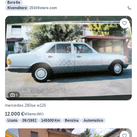
Euro 6e
Rivenditore
25039store.com
5
mercedes 280se w126
12.000 €
Milano
(
MI
)
Usato
09/1982
145000 Km
Benzina
Automatico