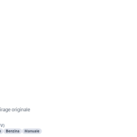
rage originale
PV
)
m
Benzina
Manuale