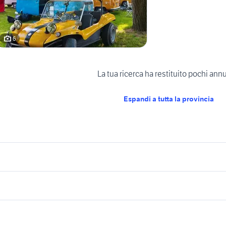
6
La tua ricerca ha restituito pochi ann
Espandi a tutta la provincia
icherche simili
Suggerimenti
orsche auto Lombardia
delta auto Milano provincia
io
microcar auto
auto usate misilmer
eat ibiza auto Lombardia
fiat gravedona ed uniti
o passaggio
uto Alzate Brianza
clio accessori auto Brescia provinci
enel auto
alfa 159 ti berlina us