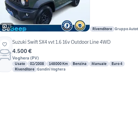
23
Rivenditore
Gruppo Autotor
Manara
Suzuki Swift SX4 vvt 1.6 16v Outdoor Line 4WD
4.500 €
Voghera
(
PV
)
Usato
02/2008
148000 Km
Benzina
Manuale
Euro 4
Rivenditore
Gandini Voghera