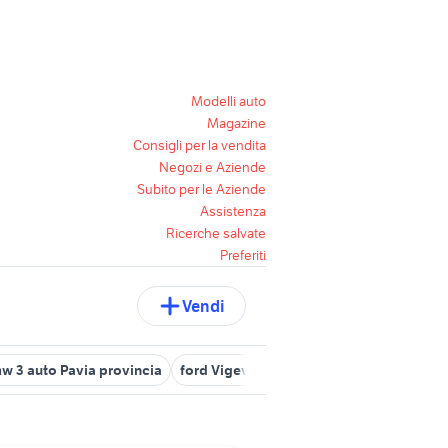
Modelli auto
Magazine
Consigli per la vendita
Negozi e Aziende
Subito per le Aziende
Assistenza
Ricerche salvate
Preferiti
Vendi
w 3 auto Pavia provincia
ford Vigevano
peugeot voghera
aut