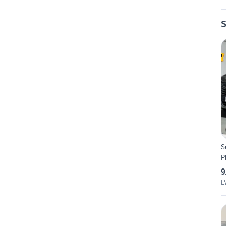
S
S
P
9
L