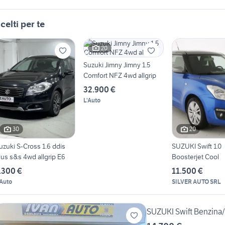
celti per te
20
Suzuki Jimny Jimny 1.5
Comfort NFZ 4wd allgrip
32.900 €
L'Auto
30
20
uzuki S-Cross 1.6 ddis
SUZUKI Swift 1.0
lus s&s 4wd allgrip E6
Boosterjet Cool
.300 €
11.500 €
'Auto
SILVER AUTO SRL
SUZUKI Swift Benzina