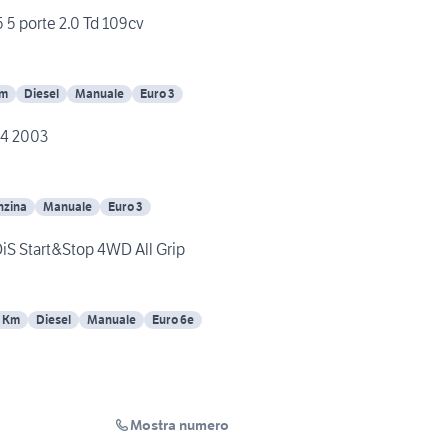
 5 porte 2.0 Td 109cv
Km
Diesel
Manuale
Euro 3
x4 2003
nzina
Manuale
Euro 3
iS Start&Stop 4WD All Grip
 Km
Diesel
Manuale
Euro 6e
Mostra numero