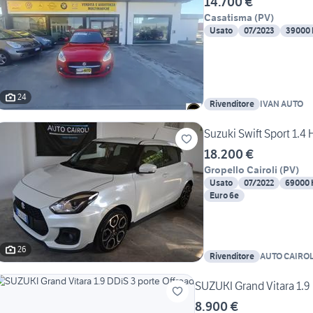
14.700 €
Casatisma
(
PV
)
Usato
07/2023
39000
24
Rivenditore
IVAN AUTO
Suzuki Swift Sport 1.4 
18.200 €
Gropello Cairoli
(
PV
)
Usato
07/2022
69000
Euro 6e
26
Rivenditore
AUTO CAIROL
SUZUKI Grand Vitara 1.9 
8.900 €