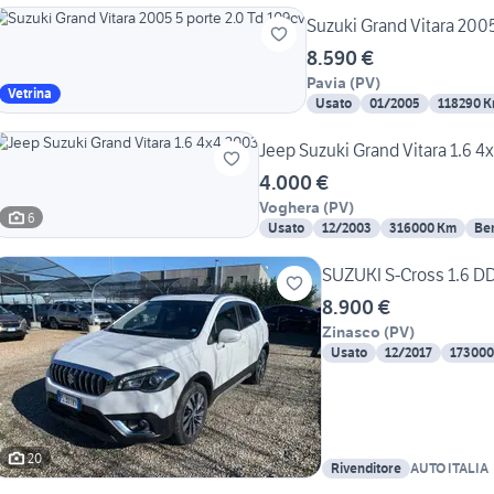
Suzuki Grand Vitara 2005
8.590 €
Pavia
(
PV
)
Vetrina
Usato
01/2005
118290 
Jeep Suzuki Grand Vitara 1.6 4
4.000 €
Voghera
(
PV
)
6
Usato
12/2003
316000 Km
Be
SUZUKI S-Cross 1.6 DD
8.900 €
Zinasco
(
PV
)
Usato
12/2017
173000
20
Rivenditore
AUTO ITALIA