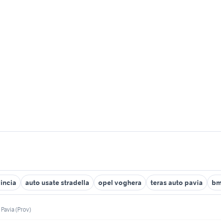
incia
auto usate stradella
opel voghera
teras auto pavia
bm
Pavia (Prov)