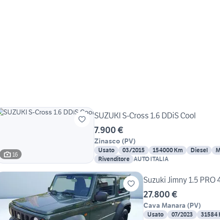
SUZUKI S-Cross 1.6 DDiS Cool
7.900 €
Zinasco
(
PV
)
Usato
03/2015
154000 Km
Diesel
M
16
Rivenditore
AUTO ITALIA
Suzuki Jimny 1.5 PRO
27.800 €
Cava Manara
(
PV
)
Usato
07/2023
31584