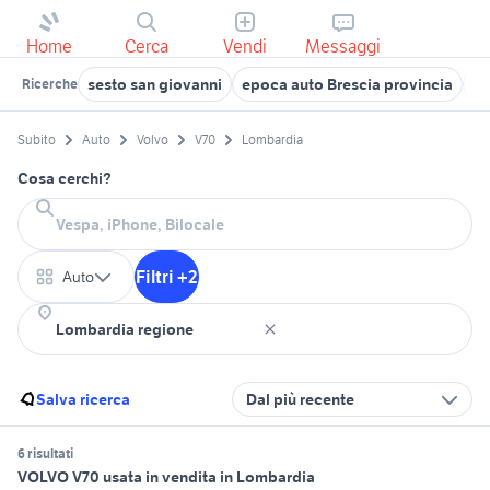
Home
Cerca
Vendi
Messaggi
sesto san giovanni
epoca auto Brescia provincia
la
Ricerche
Subito
Auto
Volvo
V70
Lombardia
Cosa cerchi?
Filtri +2
Auto
Salva ricerca
Dal più recente
6 risultati
VOLVO V70 usata in vendita in Lombardia