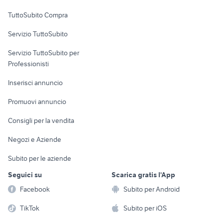
Uffici e Locali
TuttoSubito Compra
commerciali
Servizio TuttoSubito
elettronica
per la casa e la
sports e hobby
Servizio TuttoSubito per
persona
Informatica
Animali
Professionisti
Arredamento e
Console e
Accessori per
Casalinghi
Inserisci annuncio
Videogiochi
animali
Elettrodomestici
Promuovi annuncio
Audio/Video
Musica e Film
Giardino e Fai da te
Consigli per la vendita
Fotografia
Libri e Riviste
Abbigliamento e
Negozi e Aziende
Telefonia
Strumenti Musicali
Accessori
Subito per le aziende
Sports
Tutto per i bambini
Seguici su
Scarica gratis l'App
Biciclette
Facebook
Subito per Android
Collezionismo
TikTok
Subito per iOS