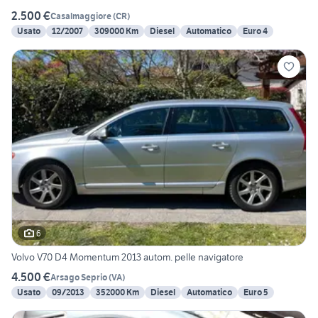
2.500 €
Casalmaggiore
(
CR
)
Usato
12/2007
309000 Km
Diesel
Automatico
Euro 4
6
Volvo V70 D4 Momentum 2013 autom. pelle navigatore
4.500 €
Arsago Seprio
(
VA
)
Usato
09/2013
352000 Km
Diesel
Automatico
Euro 5