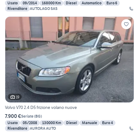
Usato
09/2014
168000 Km
Diesel
Automatico
Euro 6
Rivenditore
AUTOLAGO SAS
19
Volvo V70 2.4 D5 frizione volano nuove
7.900 €
Seriate
(
BG
)
Usato
05/2008
130000 Km
Diesel
Manuale
Euro 4
Rivenditore
AURORA AUTO