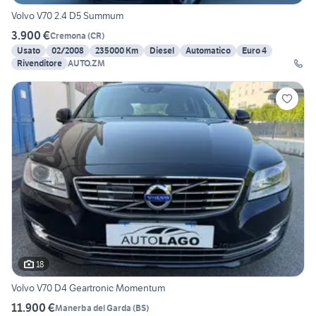
Volvo V70 2.4 D5 Summum
3.900 €
Cremona
(
CR
)
Usato
02/2008
235000 Km
Diesel
Automatico
Euro 4
Rivenditore
AUTO.ZM
18
Volvo V70 D4 Geartronic Momentum
11.900 €
Manerba del Garda
(
BS
)