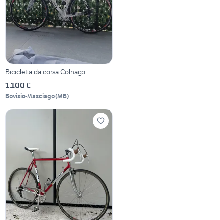
Bicicletta da corsa Colnago
1.100 €
Bovisio-Masciago
(
MB
)