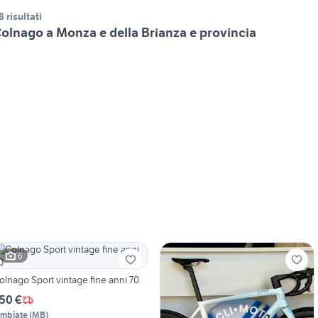
8 risultati
olnago a Monza e della Brianza e provincia
6
olnago Sport vintage fine anni 70
50 €
imbiate
(
MB
)