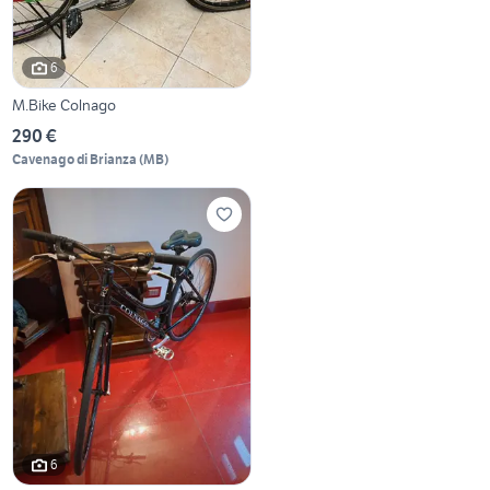
6
M.Bike Colnago
290 €
Cavenago di Brianza
(
MB
)
6