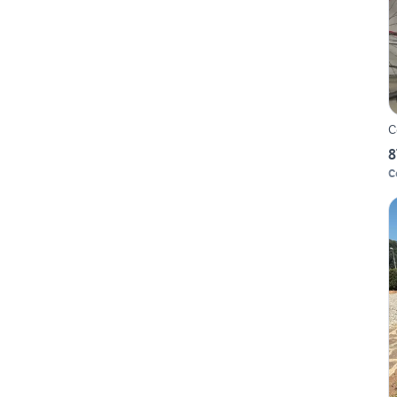
C
8
C