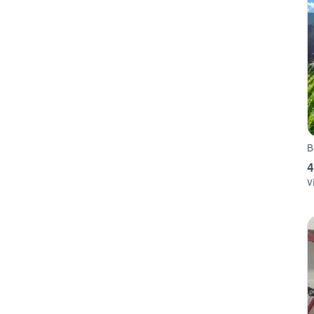
B
4
V