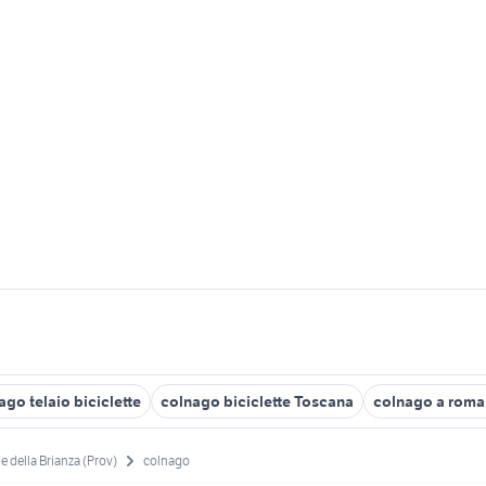
ago telaio biciclette
colnago biciclette Toscana
colnago a roma 
 della Brianza (Prov)
colnago