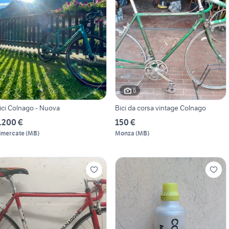
6
ici Colnago - Nuova
Bici da corsa vintage Colnago
.200 €
150 €
imercate
(
MB
)
Monza
(
MB
)