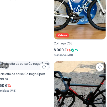
Vetrina
Colnago C68
8.000 €
Biassono
(
MB
)
6
icicletta da corsa Colnago Sport
nni 70
50 €
imbiate
(
MB
)