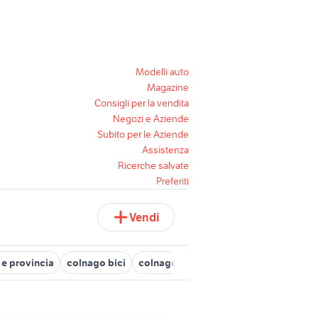
Modelli auto
Magazine
Consigli per la vendita
Negozi e Aziende
Subito per le Aziende
Assistenza
Ricerche salvate
Preferiti
Vendi
e provincia
colnago bici
colnago in veneto
bici da corsa col