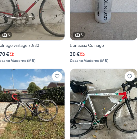
6
5
olnago vintage 70/80
Borraccia Colnago
70 €
20 €
esano Maderno
(
MB
)
Cesano Maderno
(
MB
)