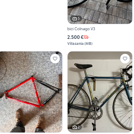
5
bici Colnago V3
2.500 €
Villasanta
(
MB
)
2