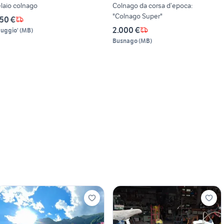
elaio colnago
Colnago da corsa d’epoca:
"Colnago Super"
50 €
2.000 €
uggio'
(
MB
)
Busnago
(
MB
)