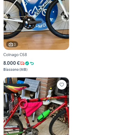
3
Colnago C68
8.000 €
Biassono
(
MB
)