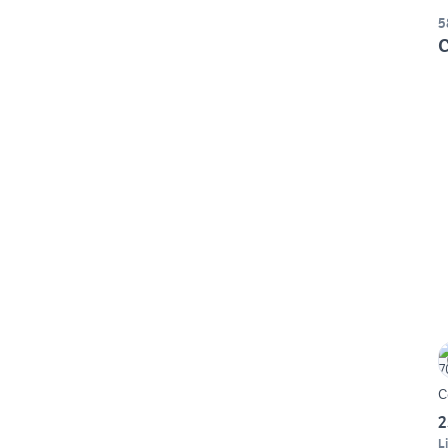
5
C
C
2
L