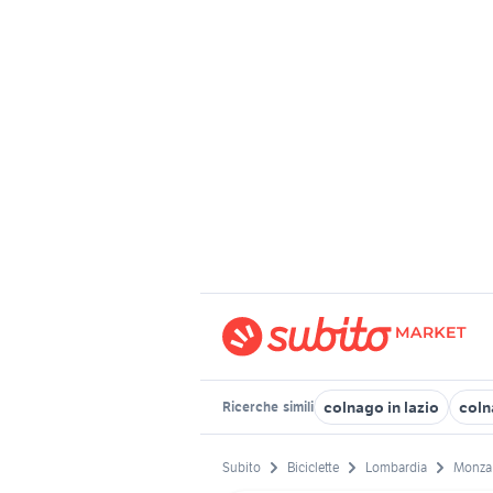
colnago in lazio
coln
Ricerche
simili
Subito
Biciclette
Lombardia
Monza e