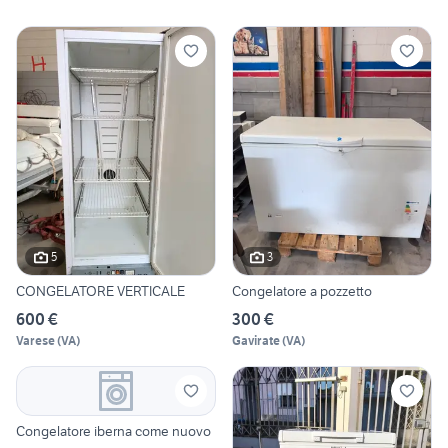
5
3
CONGELATORE VERTICALE
Congelatore a pozzetto
600 €
300 €
Varese
(
VA
)
Gavirate
(
VA
)
Congelatore iberna come nuovo