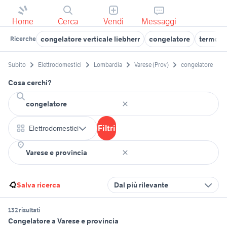
Home
Cerca
Vendi
Messaggi
congelatore verticale liebherr
congelatore
termost
Ricerche
Subito
Elettrodomestici
Lombardia
Varese (Prov)
congelatore
Cosa cerchi?
Filtri
Elettrodomestici
Salva ricerca
Dal più rilevante
132 risultati
Congelatore a Varese e provincia