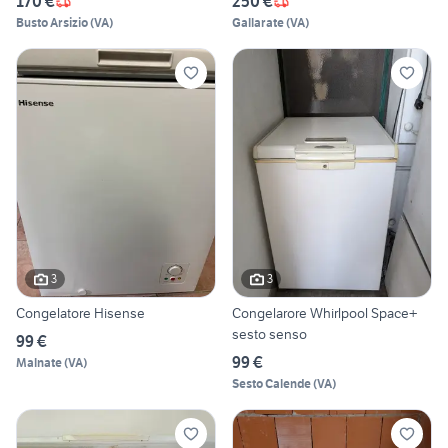
170 €
250 €
Busto Arsizio
(
VA
)
Gallarate
(
VA
)
3
3
Congelatore Hisense
Congelarore Whirlpool Space+
sesto senso
99 €
99 €
Malnate
(
VA
)
Sesto Calende
(
VA
)