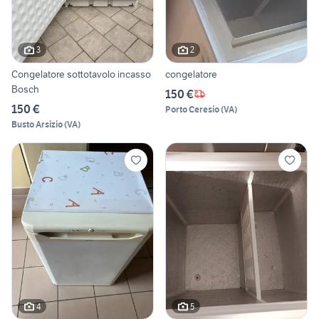
3
2
Congelatore sottotavolo incasso
congelatore
Bosch
150 €
150 €
Porto Ceresio
(
VA
)
Busto Arsizio
(
VA
)
4
5