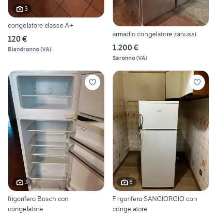
3
congelatore classe A+
armadio congelatore zanussi
120 €
1.200 €
Biandronno
(
VA
)
Saronno
(
VA
)
3
6
frigorifero Bosch con
Frigorifero SANGIORGIO con
congelatore
congelatore