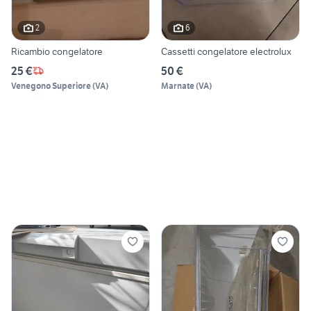
2
6
Ricambio congelatore
Cassetti congelatore electrolux
25 €
50 €
Venegono Superiore
(
VA
)
Marnate
(
VA
)