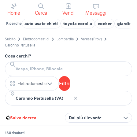
Home
Cerca
Vendi
Messaggi
auto usate chieti
toyota corolla
cocker
giardino 
Ricerche
Subito
Elettrodomestici
Lombardia
Varese (Prov)
Caronno Pertusella
Cosa cerchi?
Filtri
Elettrodomestici
Salva ricerca
Dal più rilevante
130 risultati