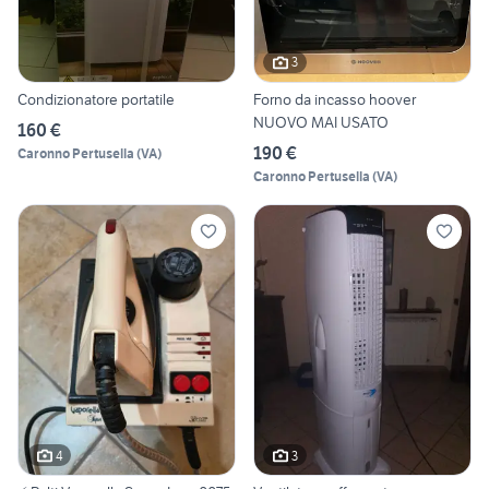
3
Condizionatore portatile
Forno da incasso hoover
NUOVO MAI USATO
160 €
190 €
Caronno Pertusella
(
VA
)
Caronno Pertusella
(
VA
)
4
3