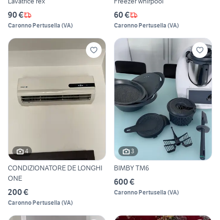
Lavatrice rex
Freezer whirpool
90 €
60 €
Caronno Pertusella
(
VA
)
Caronno Pertusella
(
VA
)
4
3
CONDIZIONATORE DE LONGHI
BIMBY TM6
ONE
600 €
200 €
Caronno Pertusella
(
VA
)
Caronno Pertusella
(
VA
)