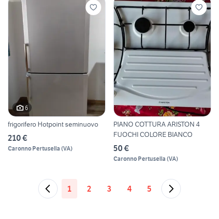
6
frigorifero Hotpoint seminuovo
PIANO COTTURA ARISTON 4
FUOCHI COLORE BIANCO
210 €
50 €
Caronno Pertusella
(
VA
)
Caronno Pertusella
(
VA
)
1
2
3
4
5