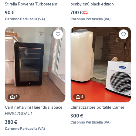
Stirella Rowenta Turbosteam
bimby tm6 black edition
90 €
700 €
Caronno Pertusella
(
VA
)
Caronno Pertusella
(
VA
)
5
4
Cantinetta vini Haier dual space
Climatizzatore portatile Carrier
HWS42GDAU1
300 €
380 €
Caronno Pertusella
(
VA
)
Caronno Pertusella
(
VA
)