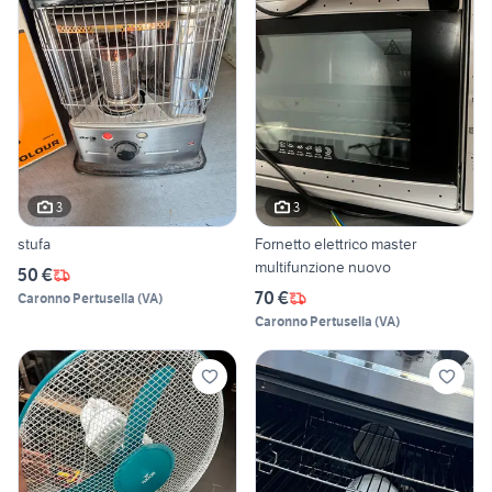
3
3
stufa
Fornetto elettrico master
multifunzione nuovo
50 €
70 €
Caronno Pertusella
(
VA
)
Caronno Pertusella
(
VA
)