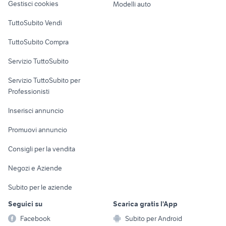
Gestisci cookies
Modelli auto
Case vacanza
TuttoSubito Vendi
Uffici e Locali
TuttoSubito Compra
commerciali
Servizio TuttoSubito
elettronica
per la casa e la
sports e hobby
Servizio TuttoSubito per
persona
Informatica
Animali
Professionisti
Arredamento e
Console e
Accessori per
Casalinghi
Inserisci annuncio
Videogiochi
animali
Elettrodomestici
Promuovi annuncio
Audio/Video
Musica e Film
Giardino e Fai da te
Consigli per la vendita
Fotografia
Libri e Riviste
Abbigliamento e
Negozi e Aziende
Telefonia
Strumenti Musicali
Accessori
Subito per le aziende
Sports
Tutto per i bambini
Seguici su
Scarica gratis l'App
Biciclette
Facebook
Subito per Android