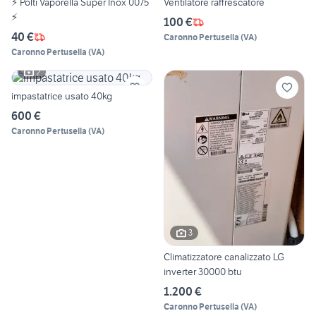
⚡ Polti Vaporella Super Inox 0075
Ventilatore raffrescatore
⚡
100 €
40 €
Caronno Pertusella
(
VA
)
Caronno Pertusella
(
VA
)
2
impastatrice usato 40kg
600 €
Caronno Pertusella
(
VA
)
3
Climatizzatore canalizzato LG
inverter 30000 btu
1.200 €
Caronno Pertusella
(
VA
)