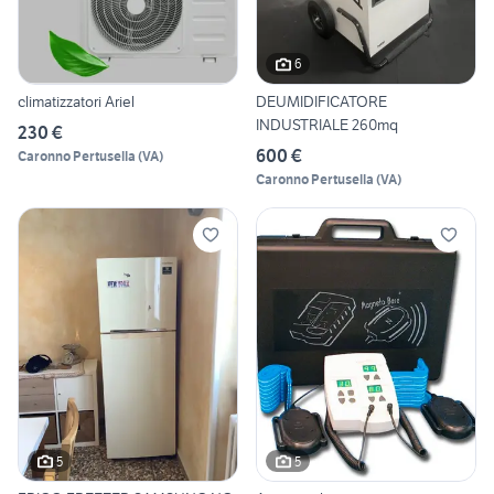
6
climatizzatori Ariel
DEUMIDIFICATORE
INDUSTRIALE 260mq
230 €
600 €
Caronno Pertusella
(
VA
)
Caronno Pertusella
(
VA
)
5
5