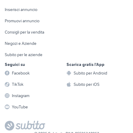
Arredamento e
Console e
Accessori per
Casalinghi
Inserisci annuncio
Videogiochi
animali
Elettrodomestici
Promuovi annuncio
Audio/Video
Musica e Film
Giardino e Fai da te
Consigli per la vendita
Fotografia
Libri e Riviste
Abbigliamento e
Negozi e Aziende
Telefonia
Strumenti Musicali
Accessori
Subito per le aziende
Sports
Tutto per i bambini
Seguici su
Scarica gratis l'App
Biciclette
Facebook
Subito per Android
Collezionismo
TikTok
Subito per iOS
Instagram
YouTube