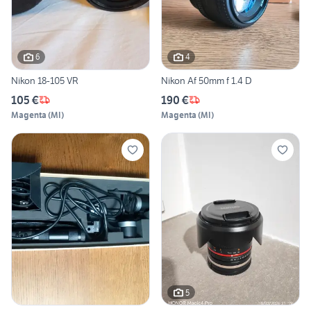
6
4
Nikon 18-105 VR
Nikon Af 50mm f 1.4 D
105 €
190 €
Magenta
(
MI
)
Magenta
(
MI
)
5