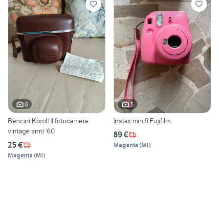
6
5
Bencini Koroll II fotocamera
Instax mini9 Fujifilm
vintage anni '60
89 €
25 €
Magenta
(
MI
)
Magenta
(
MI
)