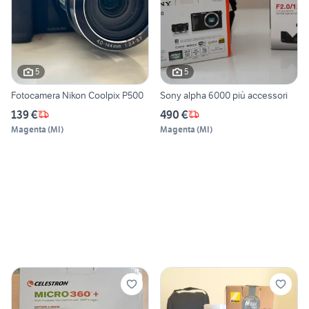
5
5
Fotocamera Nikon Coolpix P500
Sony alpha 6000 più accessori
139 €
490 €
Magenta
(
MI
)
Magenta
(
MI
)