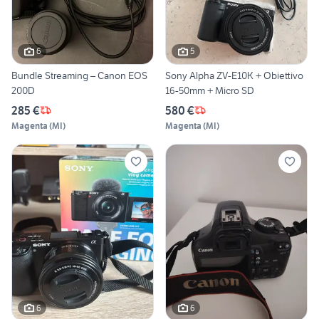
6
5
Bundle Streaming – Canon EOS
Sony Alpha ZV-E10K + Obiettivo
200D
16-50mm + Micro SD
285 €
580 €
Magenta
(
MI
)
Magenta
(
MI
)
6
6