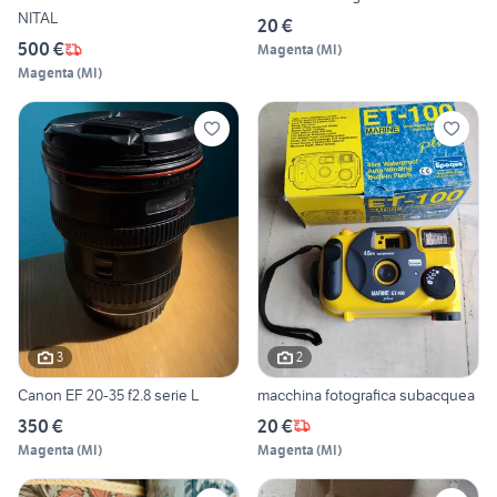
NITAL
20 €
500 €
Magenta
(
MI
)
Magenta
(
MI
)
3
2
Canon EF 20-35 f2.8 serie L
macchina fotografica subacquea
350 €
20 €
Magenta
(
MI
)
Magenta
(
MI
)