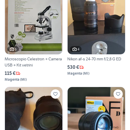
6
4
Microscopio Celestron + Camera
Nikon af-s 24-70 mm f/2,8 G ED
USB + Kit vetrini
530 €
115 €
Magenta
(
MI
)
Magenta
(
MI
)