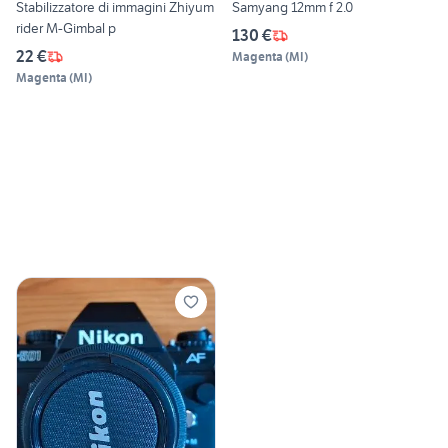
Stabilizzatore di immagini Zhiyum
Samyang 12mm f 2.0
rider M-Gimbal p
130 €
22 €
Magenta
(
MI
)
Magenta
(
MI
)