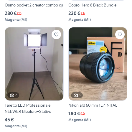
Osmo pocket 2 creator combo dji
Gopro Hero 8 Black Bundle
280 €
230 €
Magenta
(
MI
)
Magenta
(
MI
)
2
5
Faretto LED Professionale
Nikon afd 50 mm f 1.4 NITAL
NEEWER Bicolore+Stativo
180 €
45 €
Magenta
(
MI
)
Magenta
(
MI
)