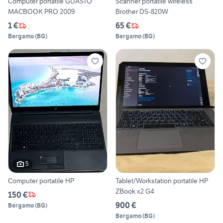
Computer portatile GUASTO
Scanner portatile wireless
MACBOOK PRO 2009
Brother DS-820W
1 €
65 €
Bergamo
(
BG
)
Bergamo
(
BG
)
5
Computer portatile HP
Tablet/Workstation portatile HP
ZBook x2 G4
150 €
900 €
Bergamo
(
BG
)
Bergamo
(
BG
)