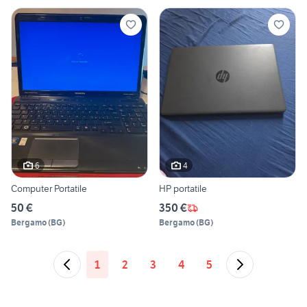
6
4
Computer Portatile
HP portatile
50 €
350 €
Bergamo
(
BG
)
Bergamo
(
BG
)
1
2
3
4
5