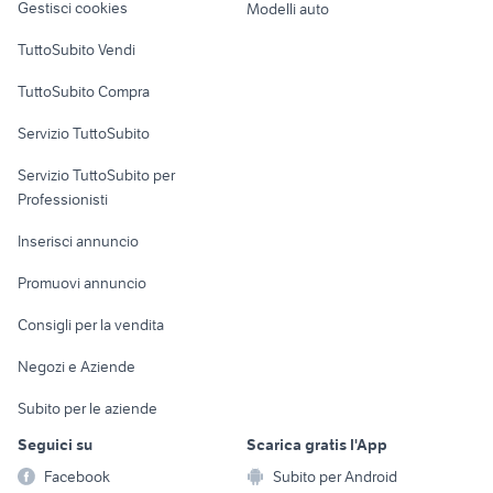
Gestisci cookies
Modelli auto
Case vacanza
TuttoSubito Vendi
Uffici e Locali
TuttoSubito Compra
commerciali
Servizio TuttoSubito
elettronica
per la casa e la
sports e hobby
Servizio TuttoSubito per
persona
Informatica
Animali
Professionisti
Arredamento e
Console e
Accessori per
Casalinghi
Inserisci annuncio
Videogiochi
animali
Elettrodomestici
Promuovi annuncio
Audio/Video
Musica e Film
Giardino e Fai da te
Consigli per la vendita
Fotografia
Libri e Riviste
Abbigliamento e
Negozi e Aziende
Telefonia
Strumenti Musicali
Accessori
Subito per le aziende
Sports
Tutto per i bambini
Seguici su
Scarica gratis l'App
Biciclette
Facebook
Subito per Android