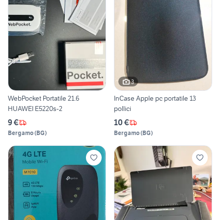
3
WebPocket Portatile 21.6
InCase Apple pc portatile 13
HUAWEI E5220s-2
pollici
9 €
10 €
Bergamo
(
BG
)
Bergamo
(
BG
)