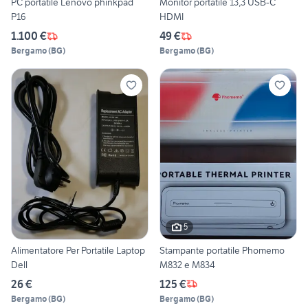
PC portatile Lenovo phinkpad
Monitor portatile 13,3 USB-C
P16
HDMI
1.100 €
49 €
Bergamo
(
BG
)
Bergamo
(
BG
)
5
Alimentatore Per Portatile Laptop
Stampante portatile Phomemo
Dell
M832 e M834
26 €
125 €
Bergamo
(
BG
)
Bergamo
(
BG
)