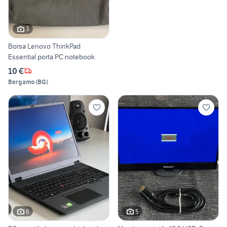
3
Borsa Lenovo ThinkPad
Essential porta PC notebook
10 €
Bergamo
(
BG
)
6
5