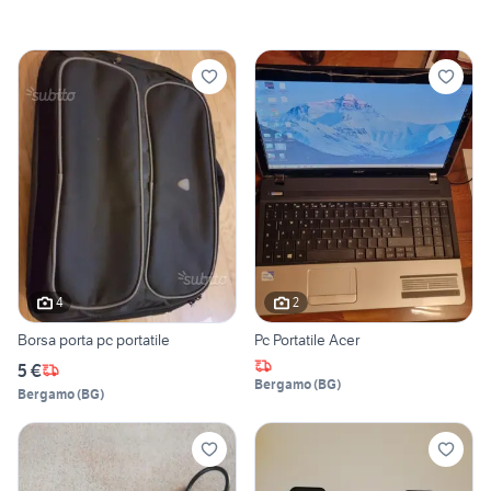
4
2
Borsa porta pc portatile
Pc Portatile Acer
5 €
Bergamo
(
BG
)
Bergamo
(
BG
)