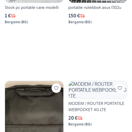
Stock pc portatile varie modelli
portatile notebbok asus f302u
1 €
150 €
Bergamo
(
BG
)
Bergamo
(
BG
)
MODEM / ROUTER PORTATILE
WEBPOCKET 4G LTE
20 €
Bergamo
(
BG
)