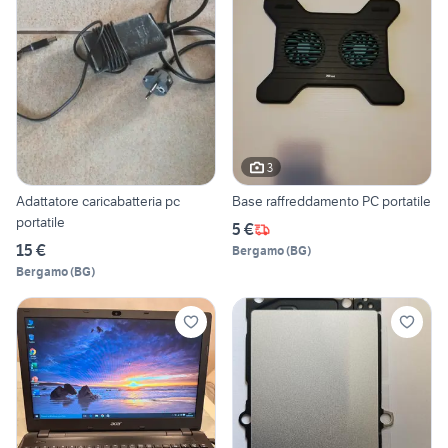
3
Adattatore caricabatteria pc
Base raffreddamento PC portatile
portatile
5 €
15 €
Bergamo
(
BG
)
Bergamo
(
BG
)