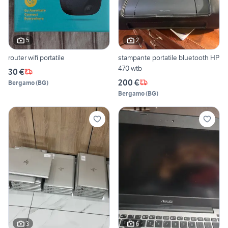
5
2
router wifi portatile
stampante portatile bluetooth HP
470 wtb
30 €
200 €
Bergamo
(
BG
)
Bergamo
(
BG
)
3
6