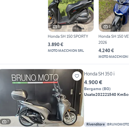
6
6
Honda SH 150 SPORTY
Honda SH 150 V
2026
3.890 €
4.240 €
MOTO MACCHION SRL
MOTO MACCHION 
Honda SH 350 i
4.900 €
Bergamo
(
BG
)
Usato
2022
21540 Km
Sc
7
Rivenditore
BRUNOMOTO