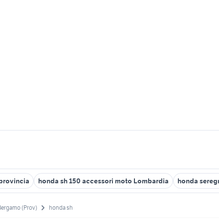
provincia
honda sh 150 accessori moto Lombardia
honda sereg
Bergamo (Prov)
honda sh