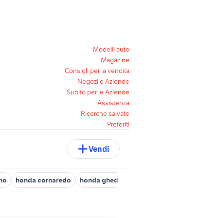
Modelli auto
Magazine
Consigli per la vendita
Negozi e Aziende
Subito per le Aziende
Assistenza
Ricerche salvate
Preferiti
Vendi
no
honda cornaredo
honda ghedi
honda corsico
honda cor