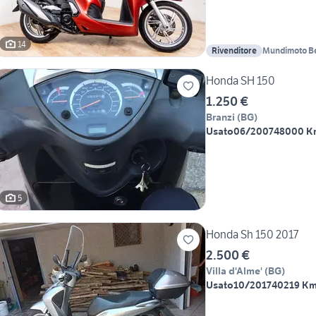
14
Rivenditore
Mundimoto B
Honda SH 150
1.250 €
Branzi
(
BG
)
Usato
06/2007
48000 K
5
Honda Sh 150 2017
2.500 €
Villa d'Alme'
(
BG
)
Usato
10/2017
40219 K