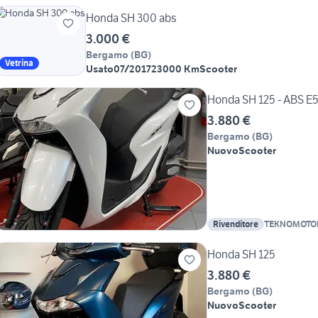
Honda SH 300 abs
3.000 €
Bergamo
(
BG
)
Vetrina
Usato
07/2017
23000 Km
Scooter
Honda SH 125 - ABS E5
3.880 €
Bergamo
(
BG
)
Nuovo
Scooter
Rivenditore
TEKNOMOTOR 
CARISSIMI S
Honda SH 125
3.880 €
Bergamo
(
BG
)
Nuovo
Scooter