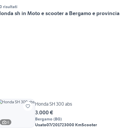
0 risultati
onda sh in Moto e scooter a Bergamo e provincia
Honda SH 300 abs
3.000 €
Bergamo
(
BG
)
6
Usato
07/2017
23000 Km
Scooter