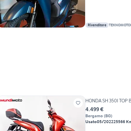
Rivenditore
TEKNOMOTOR 
CARISSIMI S
HONDA SH 350I TOP B
4.499 €
Bergamo
(
BG
)
Usato
05/2022
25566 K