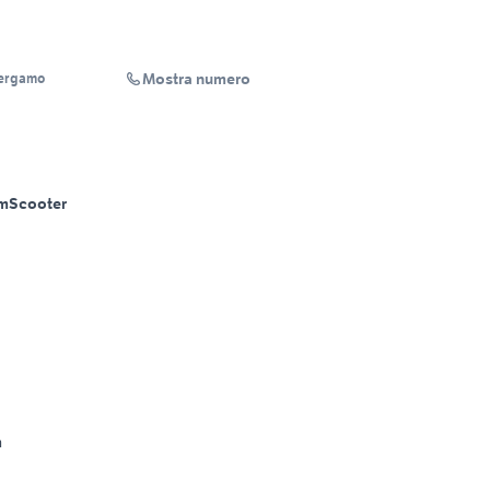
Mostra numero
ergamo
m
Scooter
m