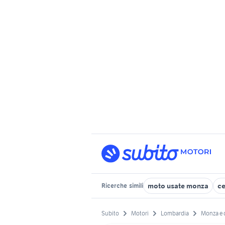
moto usate monza
ce
Ricerche
simili
Subito
Motori
Lombardia
Monza e d