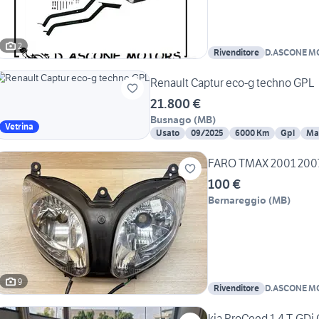
2
Rivenditore
D.ASCONE M
Renault Captur eco-g techno GPL
21.800 €
Busnago
(
MB
)
Vetrina
Usato
09/2025
6000 Km
Gpl
Ma
FARO TMAX 2001 200
100 €
Bernareggio
(
MB
)
9
Rivenditore
D.ASCONE M
kia ProCeed 1.4 T-GDi