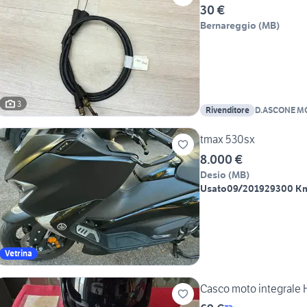
30 €
Bernareggio
(
MB
)
3
Rivenditore
D.ASCONE M
tmax 530sx
8.000 €
Desio
(
MB
)
Usato
09/2019
29300 K
Vetrina
Casco moto integrale H