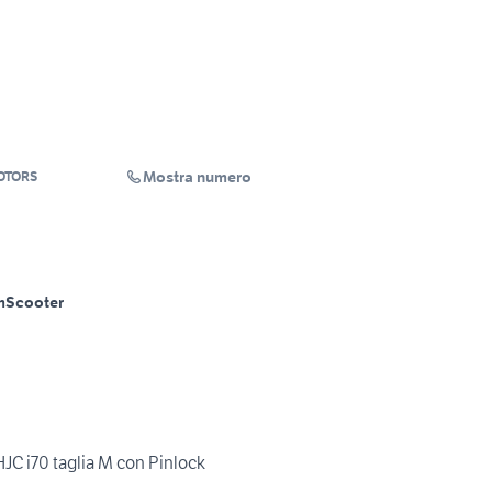
Mostra numero
OTORS
m
Scooter
JC i70 taglia M con Pinlock