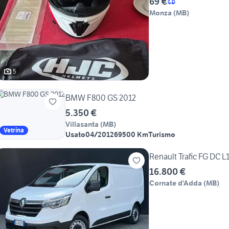
69 €
Monza
(
MB
)
5
BMW F800 GS 2012
5.350 €
Villasanta
(
MB
)
Vetrina
Usato
04/2012
69500 Km
Turismo
Renault Trafic FG DC L
16.800 €
Cornate d'Adda
(
MB
)