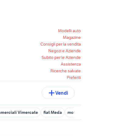
Modelli auto
Magazine
Consigli per la vendita
Negozi e Aziende
Subito per le Aziende
Assistenza
Ricerche salvate
Preferiti
Vendi
mmerciali Vimercate
fiat Meda
moto usate busnago
fiat cesan