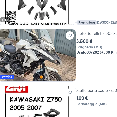
2
Rivenditore
D.ASCONE M
moto Benelli trk 502 2
3.500 €
Brugherio
(
MB
)
Usato
03/2023
4500 Km
Vetrina
Staffe porta baule z7
109 €
Bernareggio
(
MB
)