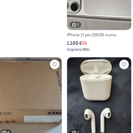
3
iPhone 17 pro 256GB nuovo
1.100 €
Urgnano
(
BG
)
4
3