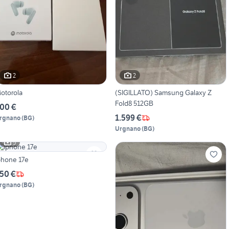
2
2
otorola
(SIGILLATO) Samsung Galaxy Z
Fold8 512GB
00 €
1.599 €
rgnano
(
BG
)
Urgnano
(
BG
)
5
phone 17e
50 €
rgnano
(
BG
)