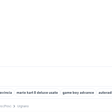
ovincia
mario kart 8 deluxe usato
game boy advance
autorad
o (Prov)
Urgnano