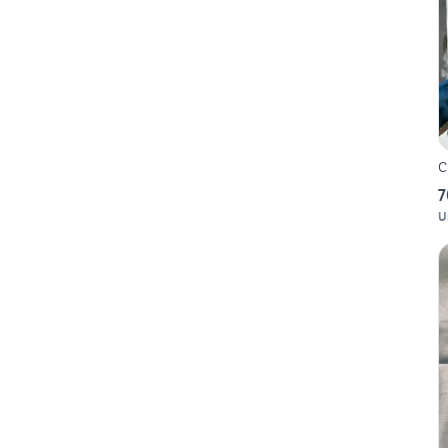
C
7
U