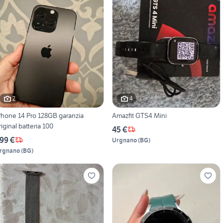
2
4
Phone 14 Pro 128GB garanzia
Amazfit GTS4 Mini
riginal batteria 100
45 €
99 €
Urgnano
(
BG
)
rgnano
(
BG
)