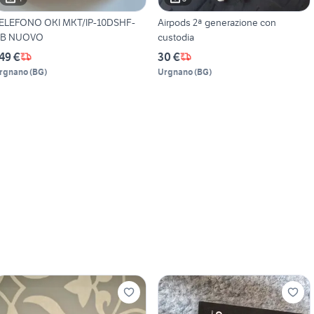
ELEFONO OKI MKT/IP-10DSHF-
Airpods 2ª generazione con
B NUOVO
custodia
49 €
30 €
rgnano
(
BG
)
Urgnano
(
BG
)