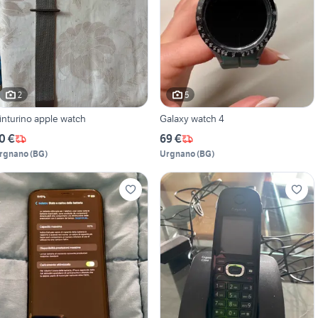
2
5
inturino apple watch
Galaxy watch 4
0 €
69 €
rgnano
(
BG
)
Urgnano
(
BG
)