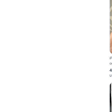
i
o
4
U