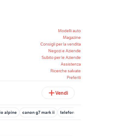
Modelli auto
Magazine
Consigli per la vendita
Negozi e Aziende
Subito per le Aziende
Assistenza
Ricerche salvate
Preferiti
Vendi
io alpine
canon g7 mark ii
telefonia Matera provincia
videogio