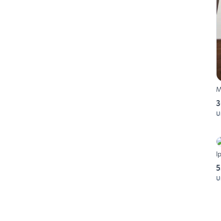
M
3
U
I
5
U