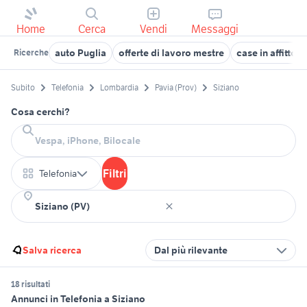
Home
Cerca
Vendi
Messaggi
auto Puglia
offerte di lavoro mestre
case in affitto
Ricerche
Subito
Telefonia
Lombardia
Pavia (Prov)
Siziano
Cosa cerchi?
Filtri
Telefonia
Salva ricerca
Dal più rilevante
18 risultati
Annunci in Telefonia a Siziano