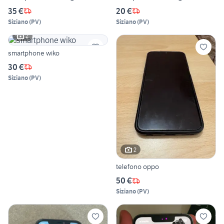
35 €
20 €
Siziano
(
PV
)
Siziano
(
PV
)
2
smartphone wiko
30 €
Siziano
(
PV
)
2
telefono oppo
50 €
Siziano
(
PV
)