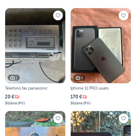
2
3
Telefono fax panasonic
Iphone 11 PRO usato
20 €
170 €
Siziano
(
PV
)
Siziano
(
PV
)