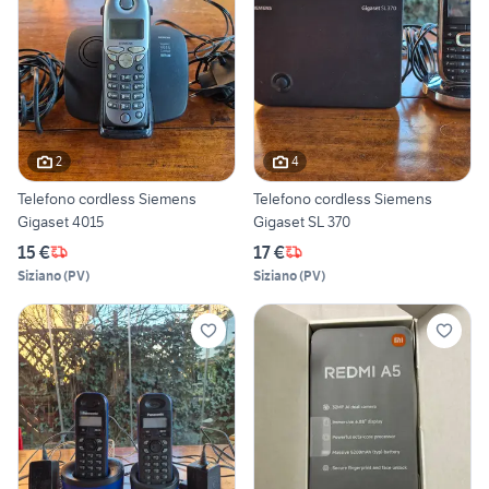
2
4
Telefono cordless Siemens
Telefono cordless Siemens
Gigaset 4015
Gigaset SL 370
15 €
17 €
Siziano
(
PV
)
Siziano
(
PV
)