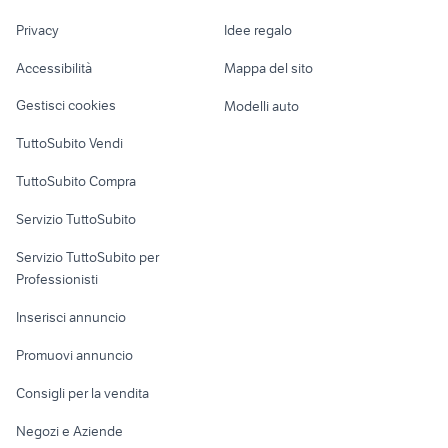
toyota corolla
renault trafic
Nautica
lavoro
Privacy
Idee regalo
Garage e box
Caravan e Camper
Accessibilità
Mappa del sito
Loft, mansarde e
Veicoli commerciali
altro
Gestisci cookies
Modelli auto
Case vacanza
TuttoSubito Vendi
Uffici e Locali
TuttoSubito Compra
commerciali
Servizio TuttoSubito
elettronica
per la casa e la
sports e hobby
Servizio TuttoSubito per
persona
Informatica
Animali
Professionisti
Arredamento e
Console e
Accessori per
Casalinghi
Inserisci annuncio
Videogiochi
animali
Elettrodomestici
Promuovi annuncio
Audio/Video
Musica e Film
Giardino e Fai da te
Consigli per la vendita
Fotografia
Libri e Riviste
Abbigliamento e
Negozi e Aziende
Telefonia
Strumenti Musicali
Accessori