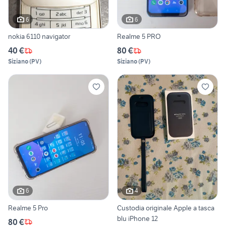
6
6
nokia 6110 navigator
Realme 5 PRO
40 €
80 €
Siziano
(
PV
)
Siziano
(
PV
)
6
4
Realme 5 Pro
Custodia originale Apple a tasca
blu iPhone 12
80 €