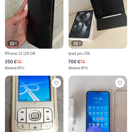
6
3
IPhone 13 128 GB
Ipad pro 256
350 €
700 €
Siziano
(
PV
)
Siziano
(
PV
)