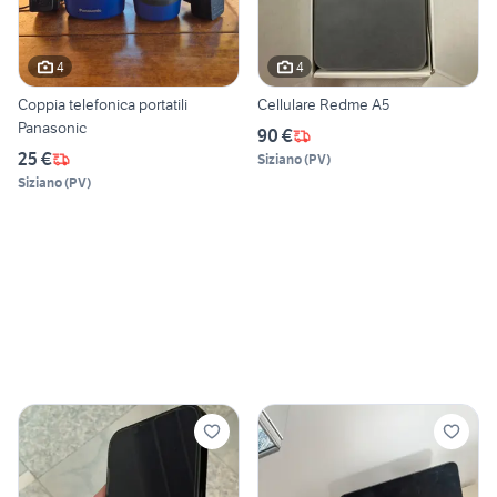
4
4
Coppia telefonica portatili
Cellulare Redme A5
Panasonic
90 €
25 €
Siziano
(
PV
)
Siziano
(
PV
)