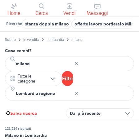
Home
Cerca
Vendi
Messaggi
stanza doppia milano
offerte lavoro portierato Milano
Ricerche
Subito
In vendita
Lombardia
milano
Cosa cerchi?
Tutte le
Filtri
categorie
Salva ricerca
Dal più recente
121.214 risultati
Milano in Lombardia