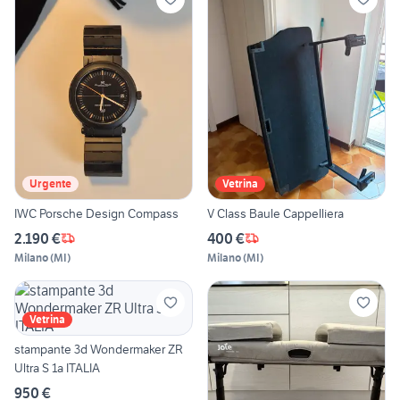
Urgente
Vetrina
IWC Porsche Design Compass
V Class Baule Cappelliera
2.190 €
400 €
Milano
(
MI
)
Milano
(
MI
)
Vetrina
stampante 3d Wondermaker ZR
Ultra S 1a ITALIA
950 €