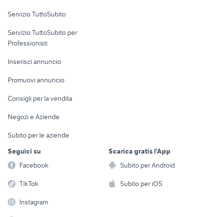
Servizio TuttoSubito
elettronica
per la casa e la
sports e hobby
Servizio TuttoSubito per
persona
Informatica
Animali
Professionisti
Arredamento e
Console e
Accessori per
Casalinghi
Inserisci annuncio
Videogiochi
animali
Elettrodomestici
Promuovi annuncio
Audio/Video
Musica e Film
Giardino e Fai da te
Consigli per la vendita
Fotografia
Libri e Riviste
Abbigliamento e
Negozi e Aziende
Telefonia
Strumenti Musicali
Accessori
Subito per le aziende
Sports
Tutto per i bambini
Seguici su
Scarica gratis l'App
Biciclette
Facebook
Subito per Android
Collezionismo
TikTok
Subito per iOS
Instagram