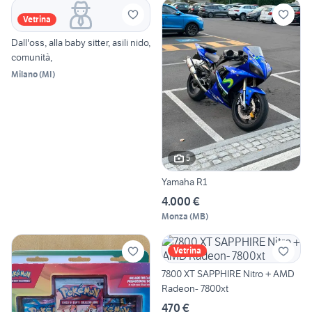
Vetrina
Dall'oss, alla baby sitter, asili nido,
comunità,
Milano
(
MI
)
5
Yamaha R1
4.000 €
Monza
(
MB
)
Vetrina
7800 XT SAPPHIRE Nitro + AMD
Radeon- 7800xt
470 €