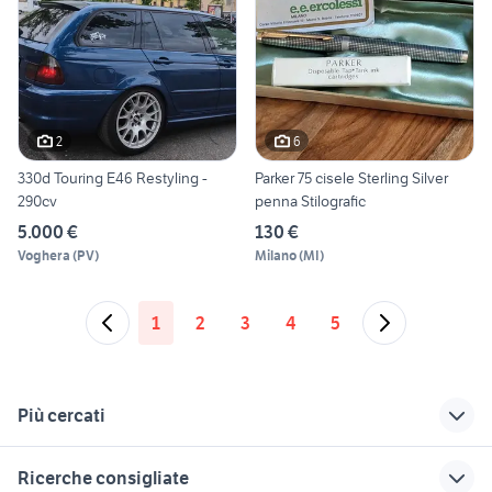
2
6
330d Touring E46 Restyling -
Parker 75 cisele Sterling Silver
290cv
penna Stilografic
5.000 €
130 €
Voghera
(
PV
)
Milano
(
MI
)
1
2
3
4
5
Più cercati
Correlati
Richerche simili
Suggerimenti
Ricerche consigliate