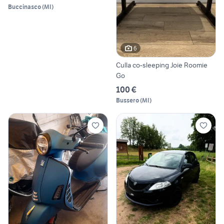
Buccinasco
(
MI
)
6
Culla co-sleeping Joie Roomie
Go
100 €
Bussero
(
MI
)