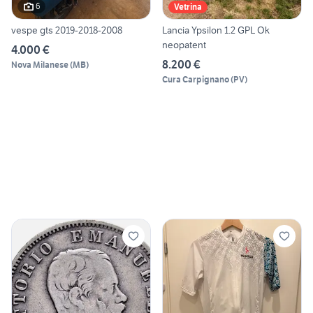
6
Vetrina
vespe gts 2019-2018-2008
Lancia Ypsilon 1.2 GPL Ok
neopatent
4.000 €
8.200 €
Nova Milanese
(
MB
)
Cura Carpignano
(
PV
)