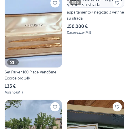
6
appartamento+ negozio 3 vetrine
su strada
150.000 €
Casorezzo
(
MI
)
6
Set Parker 180 Place Vendôme
Ecorce oro 14k
135 €
Milano
(
MI
)