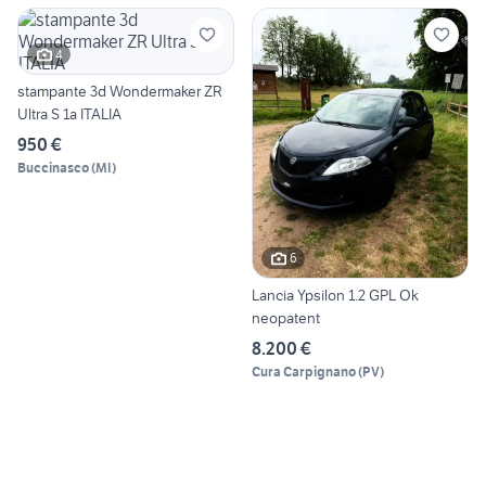
4
stampante 3d Wondermaker ZR
Ultra S 1a ITALIA
950 €
Buccinasco
(
MI
)
6
Lancia Ypsilon 1.2 GPL Ok
neopatent
8.200 €
Cura Carpignano
(
PV
)