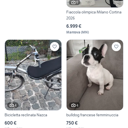
6
Fiaccola olimpica Milano Cortina
2026
6.999 €
Mantova
(
MN
)
4
4
Bicicletta reclinata Nazca
bulldog francese femminuccia
600 €
750 €