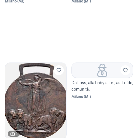
Milano
(
MI
)
Milano
(
MI
)
Dall'oss, alla baby sitter, asili nido,
comunità,
Milano
(
MI
)
2