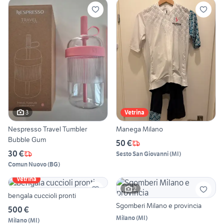
3
Vetrina
Nespresso Travel Tumbler
Manega Milano
Bubble Gum
50 €
30 €
Sesto San Giovanni
(
MI
)
Comun Nuovo
(
BG
)
Vetrina
2
bengala cuccioli pronti
Sgomberi Milano e provincia
500 €
Milano
(
MI
)
Milano
(
MI
)