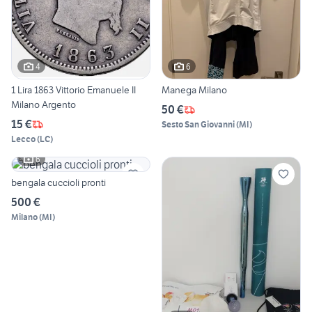
4
6
1 Lira 1863 Vittorio Emanuele II
Manega Milano
Milano Argento
50 €
15 €
Sesto San Giovanni
(
MI
)
Lecco
(
LC
)
6
bengala cuccioli pronti
500 €
Milano
(
MI
)