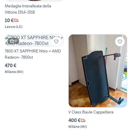
Medaglia Interalleata della
Vittoria 1914-1918
10 €
Lecco
(
LC
)
6
7800 XT SAPPHIRE Nitro + AMD
Radeon- 7800xt
470 €
Milano
(
MI
)
V Class Baule Cappelliera
400 €
Milano
(
MI
)