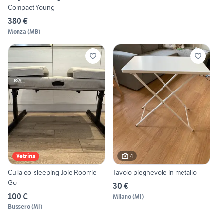
Compact Young
380 €
Monza
(
MB
)
4
Vetrina
Culla co-sleeping Joie Roomie
Tavolo pieghevole in metallo
Go
30 €
100 €
Milano
(
MI
)
Bussero
(
MI
)