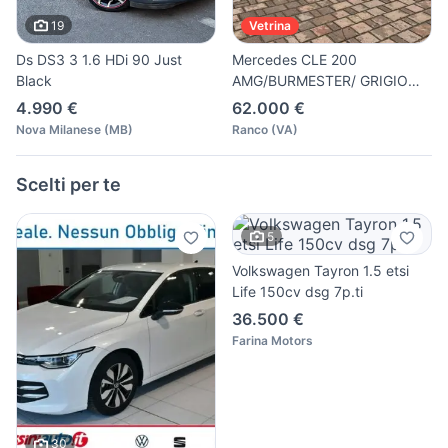
19
Vetrina
Ds DS3 3 1.6 HDi 90 Just
Mercedes CLE 200
Black
AMG/BURMESTER/ GRIGIO
MANUFAKTUR
4.990 €
62.000 €
Nova Milanese
(
MB
)
Ranco
(
VA
)
Scelti per te
5
Volkswagen Tayron 1.5 etsi
Life 150cv dsg 7p.ti
36.500 €
Farina Motors
30