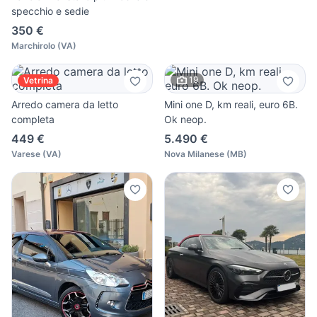
specchio e sedie
350 €
Marchirolo
(
VA
)
19
Vetrina
Arredo camera da letto
Mini one D, km reali, euro 6B.
completa
Ok neop.
449 €
5.490 €
Varese
(
VA
)
Nova Milanese
(
MB
)