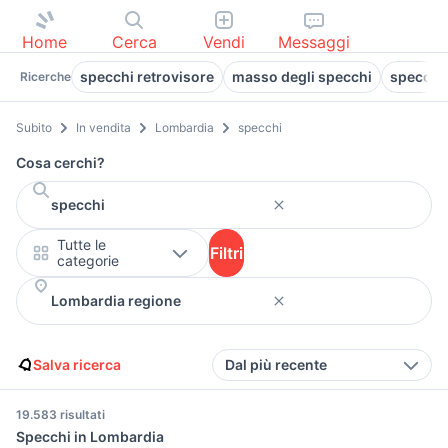
Home
Cerca
Vendi
Messaggi
specchi retrovisore
masso degli specchi
specchi 
Ricerche
Subito
In vendita
Lombardia
specchi
Cosa cerchi?
Tutte le
Filtri
categorie
Salva ricerca
Dal più recente
19.583 risultati
Specchi in Lombardia