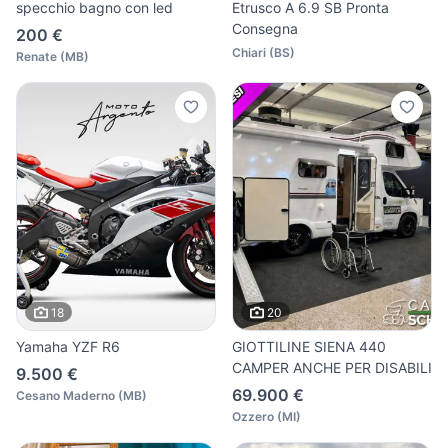
specchio bagno con led
Etrusco A 6.9 SB Pronta
Consegna
200 €
Chiari
(
BS
)
Renate
(
MB
)
18
20
Yamaha YZF R6
GIOTTILINE SIENA 440
CAMPER ANCHE PER DISABILI
9.500 €
69.900 €
Cesano Maderno
(
MB
)
Ozzero
(
MI
)