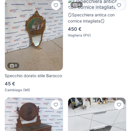
4
🪞Specchiera antica con
cornice intagliata🪞
450 €
Voghera
(
PV
)
6
Specchio dorato stile Barocco
45 €
Cambiago
(
MI
)