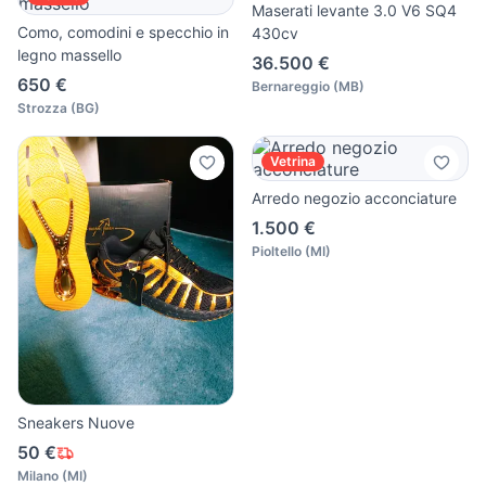
Maserati levante 3.0 V6 SQ4
Como, comodini e specchio in
430cv
legno massello
36.500 €
650 €
Bernareggio
(
MB
)
Strozza
(
BG
)
Vetrina
Arredo negozio acconciature
1.500 €
Pioltello
(
MI
)
Sneakers Nuove
50 €
Milano
(
MI
)