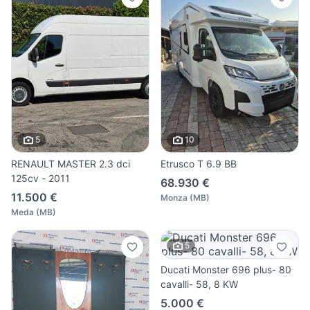
5
10
RENAULT MASTER 2.3 dci
Etrusco T 6.9 BB
125cv - 2011
68.930 €
11.500 €
Monza
(
MB
)
Meda
(
MB
)
5
Ducati Monster 696 plus- 80
cavalli- 58, 8 KW
5.000 €