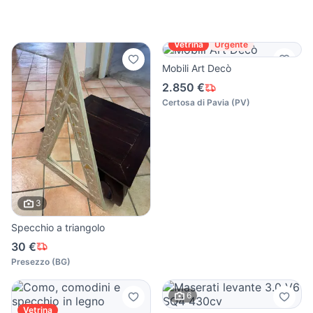
Vetrina
Urgente
Mobili Art Decò
2.850 €
Certosa di Pavia
(
PV
)
3
Specchio a triangolo
30 €
Presezzo
(
BG
)
6
Vetrina