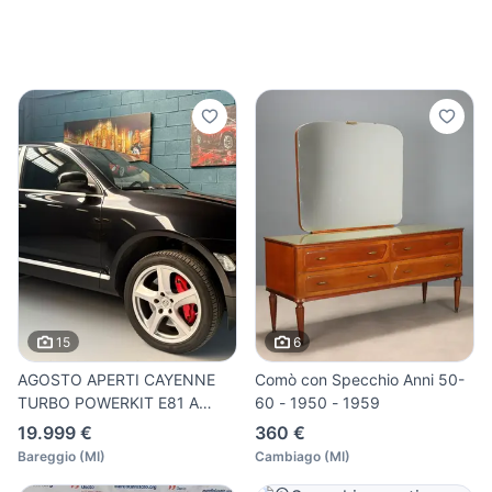
15
6
AGOSTO APERTI CAYENNE
Comò con Specchio Anni 50-
TURBO POWERKIT E81 A
60 - 1950 - 1959
LIBRETT
19.999 €
360 €
Bareggio
(
MI
)
Cambiago
(
MI
)