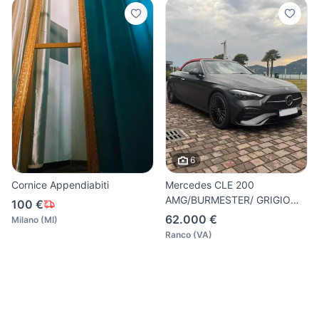
6
Cornice Appendiabiti
Mercedes CLE 200
AMG/BURMESTER/ GRIGIO
100 €
MANUFAKTUR
62.000 €
Milano
(
MI
)
Ranco
(
VA
)