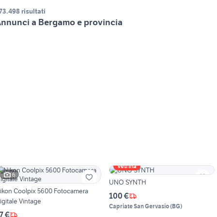
73.498 risultati
nnunci a Bergamo e provincia
Vetrina
6
UNO SYNTH
ikon Coolpix 5600 Fotocamera
100 €
igitale Vintage
Capriate San Gervasio
(
BG
)
7 €