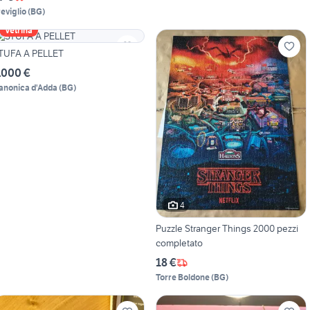
reviglio
(
BG
)
Vetrina
TUFA A PELLET
.000 €
anonica d'Adda
(
BG
)
4
Puzzle Stranger Things 2000 pezzi
completato
18 €
Torre Boldone
(
BG
)