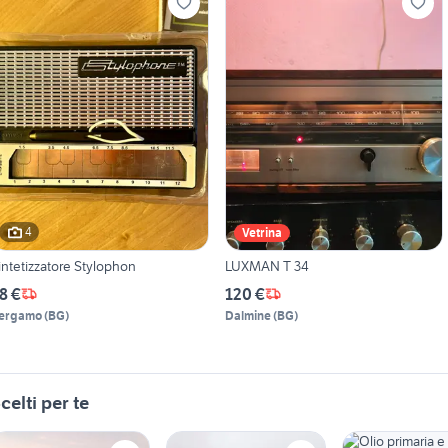
4
Vetrina
intetizzatore Stylophon
LUXMAN T 34
8 €
120 €
ergamo
(
BG
)
Dalmine
(
BG
)
celti per te