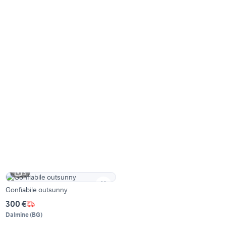
3
Gonfiabile outsunny
300 €
Dalmine
(
BG
)