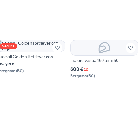
Vetrina
uccioli Golden Retriever con
motore vespa 150 anni 50
edigree
600 €
ntegnate
(
BG
)
Bergamo
(
BG
)