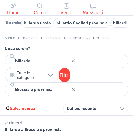
Home
Cerca
Vendi
Messaggi
biliardo usato
biliardo Cagliari provincia
biliardi 
Ricerche
Subito
In vendita
Lombardia
Brescia (Prov)
biliardo
Cosa cerchi?
Tutte le
Filtri
categorie
Salva ricerca
Dal più recente
73 risultati
Biliardo a Brescia e provincia