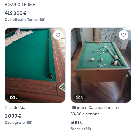
BOARIO TERME
419.000 €
Darfo Boario Terme
(
BS
)
5
6
Biliardo Mari
Biliardo o Carambolino anni
50/60 a gettone
1.000 €
600 €
Castegnato
(
BS
)
Brescia
(
BS
)