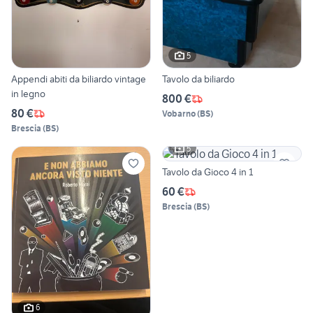
5
Appendi abiti da biliardo vintage
Tavolo da biliardo
in legno
800 €
80 €
Vobarno
(
BS
)
Brescia
(
BS
)
5
Tavolo da Gioco 4 in 1
60 €
Brescia
(
BS
)
6