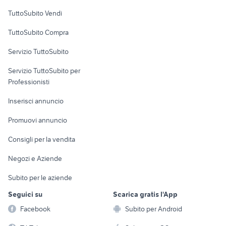
Case vacanza
TuttoSubito Vendi
Uffici e Locali
TuttoSubito Compra
commerciali
Servizio TuttoSubito
elettronica
per la casa e la
sports e hobby
Servizio TuttoSubito per
persona
Informatica
Animali
Professionisti
Arredamento e
Console e
Accessori per
Casalinghi
Inserisci annuncio
Videogiochi
animali
Elettrodomestici
Promuovi annuncio
Audio/Video
Musica e Film
Giardino e Fai da te
Consigli per la vendita
Fotografia
Libri e Riviste
Abbigliamento e
Negozi e Aziende
Telefonia
Strumenti Musicali
Accessori
Subito per le aziende
Sports
Tutto per i bambini
Seguici su
Scarica gratis l'App
Biciclette
Facebook
Subito per Android
Collezionismo