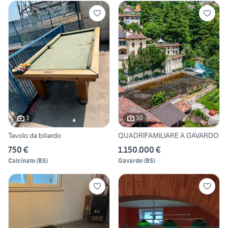
3
30
Tavolo da biliardo
QUADRIFAMILIARE A GAVARDO
750 €
1.150.000 €
Calcinato
(
BS
)
Gavardo
(
BS
)