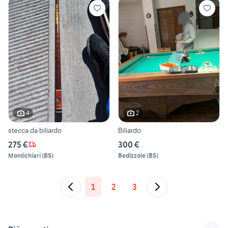
4
2
stecca da biliardo
Biliardo
275 €
300 €
Montichiari
(
BS
)
Bedizzole
(
BS
)
1
2
3