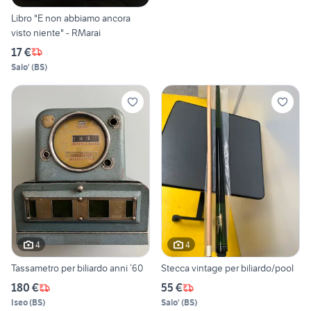
Libro "E non abbiamo ancora
visto niente" - RMarai
17 €
Salo'
(
BS
)
4
4
Tassametro per biliardo anni ‘60
Stecca vintage per biliardo/pool
180 €
55 €
Iseo
(
BS
)
Salo'
(
BS
)