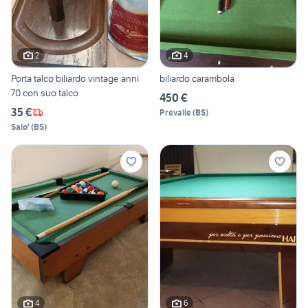
2
4
Porta talco biliardo vintage anni
biliardo carambola
70 con suo talco
450 €
35 €
Prevalle
(
BS
)
Salo'
(
BS
)
4
6