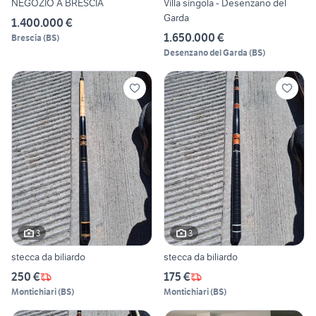
NEGOZIO A BRESCIA
Villa singola - Desenzano del
Garda
1.400.000 €
1.650.000 €
Brescia
(
BS
)
Desenzano del Garda
(
BS
)
3
3
stecca da biliardo
stecca da biliardo
250 €
175 €
Montichiari
(
BS
)
Montichiari
(
BS
)