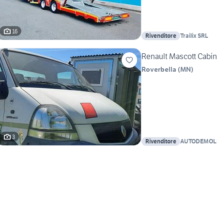
16
Rivenditore
Trailix SRL
Renault Mascott Cabi
Roverbella
(
MN
)
3
Rivenditore
AUTODEMOLI