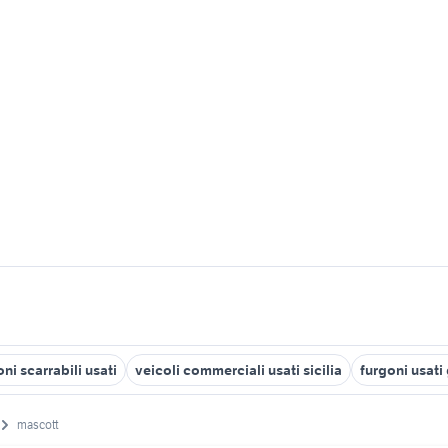
ni scarrabili usati
veicoli commerciali usati sicilia
furgoni usat
mascott