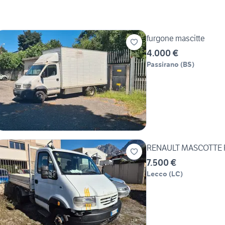
furgone mascitte
4.000 €
Passirano
(
BS
)
RENAULT MASCOTTE R
7.500 €
Lecco
(
LC
)