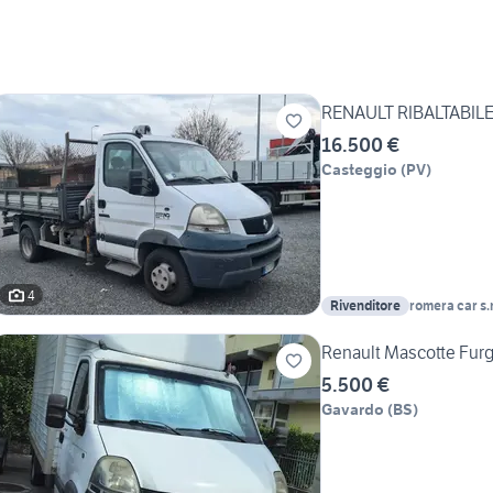
RENAULT RIBALTABILE
16.500 €
Casteggio
(
PV
)
4
Rivenditore
romera car s.r
Renault Mascotte Furg
5.500 €
Gavardo
(
BS
)