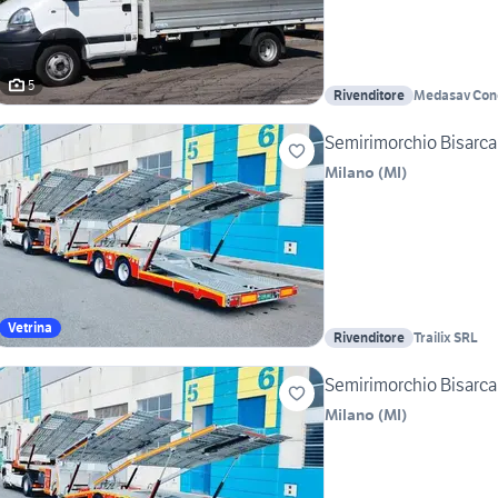
5
Rivenditore
Medasav Conc
Trucks Meda
Semirimorchio Bisarca 
Milano
(
MI
)
Vetrina
Rivenditore
Trailix SRL
Semirimorchio Bisarca 
Milano
(
MI
)