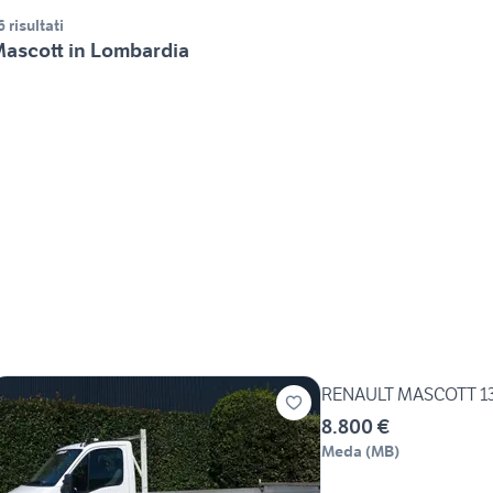
6 risultati
ascott in Lombardia
RENAULT MASCOTT 1
8.800 €
Meda
(
MB
)