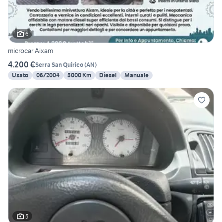
6
microcar Aixam
4.200 €
Serra San Quirico
(
AN
)
Usato
06/2004
5000 Km
Diesel
Manuale
5