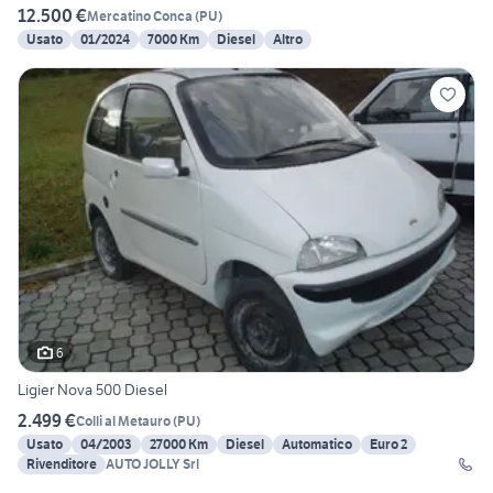
12.500 €
Mercatino Conca
(
PU
)
Usato
01/2024
7000 Km
Diesel
Altro
6
Ligier Nova 500 Diesel
2.499 €
Colli al Metauro
(
PU
)
Usato
04/2003
27000 Km
Diesel
Automatico
Euro 2
Rivenditore
AUTO JOLLY Srl