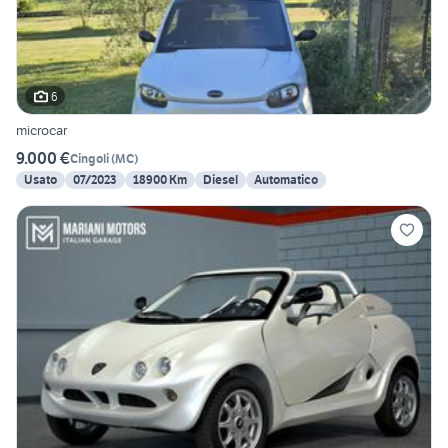
6
microcar
9.000 €
Cingoli
(
MC
)
Usato
07/2023
18900 Km
Diesel
Automatico