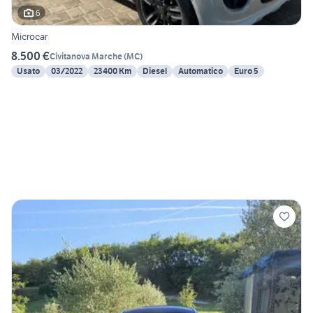
6
Microcar
8.500 €
Civitanova Marche
(
MC
)
Usato
03/2022
23400 Km
Diesel
Automatico
Euro 5