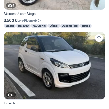
5
Microcar Aixam Mega
3.500 €
Loro Piceno
(
MC
)
Usato
10/2010
78000 Km
Diesel
Automatico
Euro 2
6
Ligier Js50