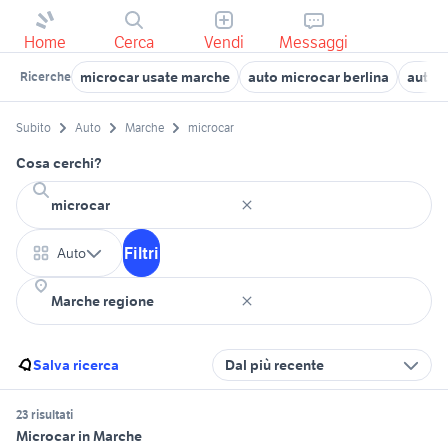
Home
Cerca
Vendi
Messaggi
microcar usate marche
auto microcar berlina
auto 
Ricerche
Subito
Auto
Marche
microcar
Cosa cerchi?
Filtri
Auto
Salva ricerca
Dal più recente
23 risultati
Microcar in Marche