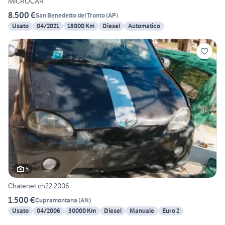
MICROCAR
8.500 €
San Benedetto del Tronto
(
AP
)
Usato
04/2021
18000 Km
Diesel
Automatico
5
Chatenet ch22 2006
1.500 €
Cupramontana
(
AN
)
Usato
04/2006
30000 Km
Diesel
Manuale
Euro 2