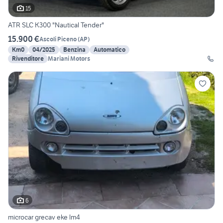
15
ATR SLC K300 "Nautical Tender"
15.900 €
Ascoli Piceno
(
AP
)
Km0
04/2025
Benzina
Automatico
Rivenditore
Mariani Motors
6
microcar grecav eke lm4