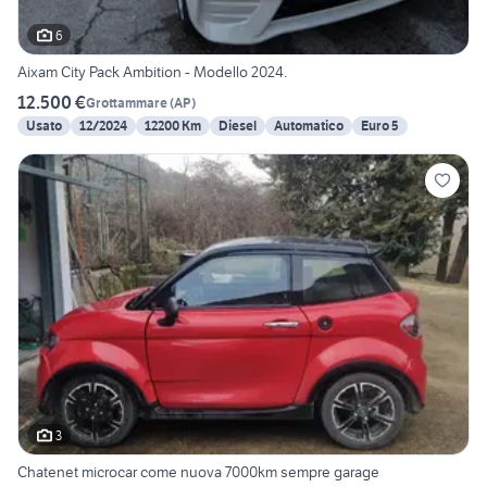
6
Aixam City Pack Ambition - Modello 2024.
12.500 €
Grottammare
(
AP
)
Usato
12/2024
12200 Km
Diesel
Automatico
Euro 5
3
Chatenet microcar come nuova 7000km sempre garage