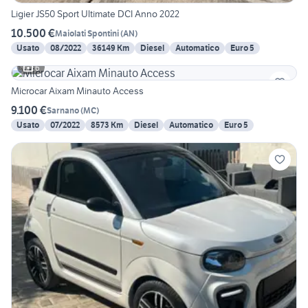
Ligier JS50 Sport Ultimate DCI Anno 2022
10.500 €
Maiolati Spontini
(
AN
)
Usato
08/2022
36149 Km
Diesel
Automatico
Euro 5
6
Microcar Aixam Minauto Access
9.100 €
Sarnano
(
MC
)
Usato
07/2022
8573 Km
Diesel
Automatico
Euro 5