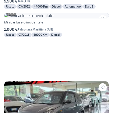
9.900 €
Jesi
(
AN
)
Usato
03/2022
44000 Km
Diesel
Automatico
Euro 5
4
Minicar fuse o incidentate
1.000 €
Falconara Marittima
(
AN
)
Usato
07/2013
10000 Km
Diesel