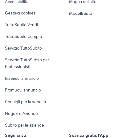
Accessibilità
Mappa del sito
Loft, mansarde e
Veicoli commerciali
altro
Gestisci cookies
Modelli auto
Case vacanza
TuttoSubito Vendi
Uffici e Locali
TuttoSubito Compra
commerciali
Servizio TuttoSubito
elettronica
per la casa e la
sports e hobby
Servizio TuttoSubito per
persona
Informatica
Animali
Professionisti
Arredamento e
Console e
Accessori per
Casalinghi
Inserisci annuncio
Videogiochi
animali
Elettrodomestici
Promuovi annuncio
Audio/Video
Musica e Film
Giardino e Fai da te
Consigli per la vendita
Fotografia
Libri e Riviste
Abbigliamento e
Negozi e Aziende
Telefonia
Strumenti Musicali
Accessori
Subito per le aziende
Sports
Tutto per i bambini
Seguici su
Scarica gratis l'App