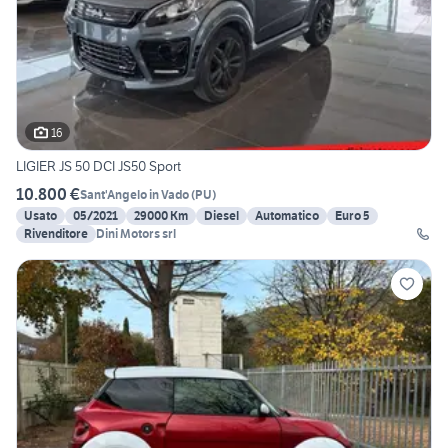
16
LIGIER JS 50 DCI JS50 Sport
10.800 €
Sant'Angelo in Vado
(
PU
)
Usato
05/2021
29000 Km
Diesel
Automatico
Euro 5
Rivenditore
Dini Motors srl