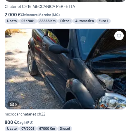
Chatenet CH16 MECCANICA PERFETTA
2.000 €
Civitanova Marche
(
MC
)
Usato
05/2001
88868 Km
Diesel
Automatico
Euro 1
6
microcar chatanet ch22
800 €
Cagli
(
PU
)
Usato
07/2008
67000 Km
Diesel