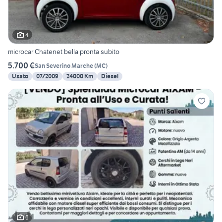
4
microcar Chatenet bella pronta subito
5.700 €
San Severino Marche
(
MC
)
Usato
07/2009
24000 Km
Diesel
6